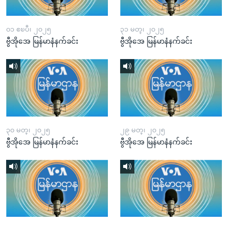
၀၁ ဧၿပီ၊ ၂၀၂၅
၃၁ မတ္၊ ၂၀၂၅
ဗွီအိုအေ မြန်မာနံနက်ခင်း
ဗွီအိုအေ မြန်မာနံနက်ခင်း
၃၀ မတ္၊ ၂၀၂၅
၂၉ မတ္၊ ၂၀၂၅
ဗွီအိုအေ မြန်မာနံနက်ခင်း
ဗွီအိုအေ မြန်မာနံနက်ခင်း