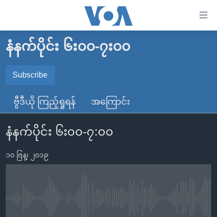
သုံး
ရ
လွယ်ကူ
နံနက်ပိုင်း ၆း၀၀-၇း၀၀
မူလစာမျက်နှာ
စေ
မြန်မာ
Subscribe
သည့်
SUBSCRIBE
ကမ္ဘာ့သတင်းများ
Link
ဗွီဒီယို ကြည့်ရှုရန်
အကြောင်း
ဗွီဒီယို
နိုင်ငံတကာ
များ
Spotify
သတင်းလွတ်လပ်ခွင့်
အမေရိကန်
ပင်မ
နံနက်ပိုင်း ၆း၀၀-၇:၀၀
ရပ်ဝန်းတခု လမ်းတခု အလွန်
တရုတ်
အကြောင်းအရာ
ရယူရန်
သို့
၁၀ ဇြန္၊ ၂၀၁၉
အင်္ဂလိပ်စာလေ့လာမယ်
အစ္စရေး-ပါလက်စတိုင်း
ကျော်
အပတ်စဉ်ကဏ္ဍများ
အမေရိကန်သုံးအီဒီယံ
ကြည့်
ရေဒီယိုနှင့်ရုပ်သံ အချက်အလက်များ
မကြေးမုံရဲ့ အင်္ဂလိပ်စာ
ရေဒီယို
ရန်
No media source currently available
ပင်မ
ရေဒီယို/တီဗွီအစီအစဉ်
ရုပ်ရှင်ထဲက အင်္ဂလိပ်စာ
တီဗွီ