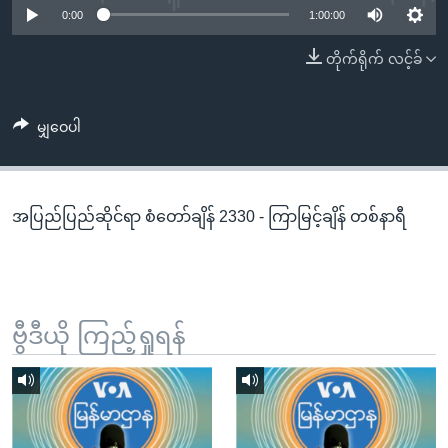
အ
0:00
1:00:00
သုတပဒေသာ အင်္ဂလိပ်စာ
ညွန်း
Learning English
တိုက်ရိုက် လင့်ခ်
စာမျက်နှာ
သို့
ဗွီအိုအေ လူမှုကွန်ယက်များ
ကျော်
မျှဝေပါ
ကြည့်
ရန်
ဘာသာစကားများ
ရှာဖွေ
အပြည်ပြည်ဆိုင်ရာ စံတော်ချိန် 2330 - ကြာမြင့်ချိန် တစ်နာရီ
ရန်
နေရာ
သို့
ကျော်
ရန်
ဗွီဒီယို ကြည့်ရှုရန်