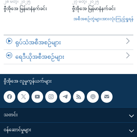
၂၈ မတ္၊ ၂၀၂၅
၂၇ မတ္၊ ၂၀၂၅
ဗွီအိုအေ မြန်မာနံနက်ခင်း
ဗွီအိုအေ မြန်မာနံနက်ခင်း
အစီအစဉ်တွဲများအားလုံးကြည့်ရှုရန်
ရုပ်သံအစီအစဉ်များ
ရေဒီယိုအစီအစဉ်များ
ဗွီအိုအေ လူမှုကွန်ယက်များ
သတင်း
၀န်ဆောင်မှုများ