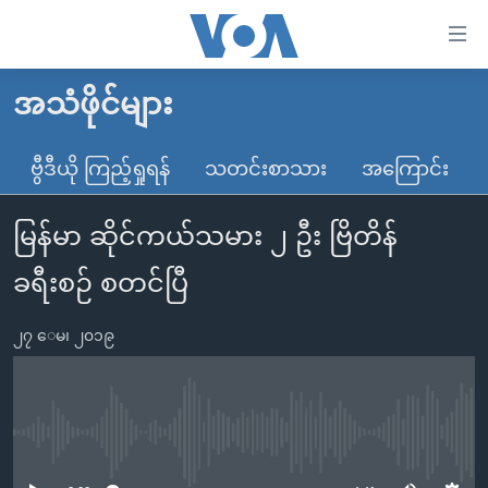
သုံး
ရ
လွယ်ကူ
အသံဖိုင်များ
မူလစာမျက်နှာ
စေ
မြန်မာ
ဗွီဒီယို ကြည့်ရှုရန်
သတင်းစာသား
အကြောင်း
သည့်
ကမ္ဘာ့သတင်းများ
Link
မြန်မာ ဆိုင်ကယ်သမား ၂ ဦး ဗြိတိန်
ဗွီဒီယို
နိုင်ငံတကာ
များ
သတင်းလွတ်လပ်ခွင့်
အမေရိကန်
ခရီးစဉ် စတင်ပြီ
ပင်မ
ရပ်ဝန်းတခု လမ်းတခု အလွန်
တရုတ်
အကြောင်းအရာ
၂၇ ေမ၊ ၂၀၁၉
သို့
အင်္ဂလိပ်စာလေ့လာမယ်
အစ္စရေး-ပါလက်စတိုင်း
ကျော်
အပတ်စဉ်ကဏ္ဍများ
အမေရိကန်သုံးအီဒီယံ
ကြည့်
ရေဒီယိုနှင့်ရုပ်သံ အချက်အလက်များ
မကြေးမုံရဲ့ အင်္ဂလိပ်စာ
ရေဒီယို
ရန်
No media source currently available
ပင်မ
ရေဒီယို/တီဗွီအစီအစဉ်
ရုပ်ရှင်ထဲက အင်္ဂလိပ်စာ
တီဗွီ