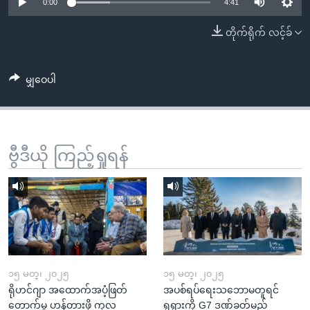
အ
0:00
4:41
သုတပဒေသာ အင်္ဂလိပ်စာ
ညွန်း
Learning English
တိုက်ရိုက် လင့်ခ်
စာမျက်နှာ
သို့
ဗွီအိုအေ လူမှုကွန်ယက်များ
ကျော်
မျှဝေပါ
ကြည့်
ရန်
ဘာသာစကားများ
ရှာဖွေ
ဗွီဒီယို ကြည့်ရှုရန်
ရန်
နေရာ
သို့
ကျော်
ရန်
၁၅ မတ္၊ ၂၀၂၅
၁၅ မတ္၊ ၂၀၂၅
ရိုဟင်ဂျာ အထောက်အပံ့ဖြတ်
အပစ်ရပ်ရေးသဘောမတူရင်
တောက်မှု ဟန့်တားဖို့ ကုလ
ရုရှားကို G7 ဒဏ်ခတ်မည်