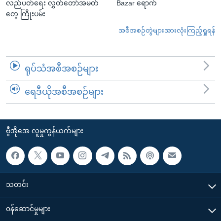
လည်ပတ်ရေး လွှတ်တော်အမတ်
Bazar ရောက်
တွေ ကြိုးပမ်း
အစီအစဉ်တွဲများအားလုံးကြည့်ရှုရန်
ရုပ်သံအစီအစဉ်များ
ရေဒီယိုအစီအစဉ်များ
ဗွီအိုအေ လူမှုကွန်ယက်များ
သတင်း
၀န်ဆောင်မှုများ