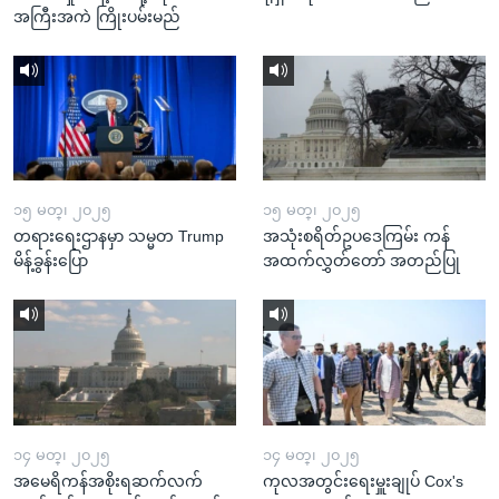
အကြီးအကဲ ကြိုးပမ်းမည်
၁၅ မတ္၊ ၂၀၂၅
၁၅ မတ္၊ ၂၀၂၅
တရားရေးဌာနမှာ သမ္မတ Trump
အသုံးစရိတ်ဥပဒေကြမ်း ကန်
မိန့်ခွန်းပြော
အထက်လွှတ်တော် အတည်ပြု
၁၄ မတ္၊ ၂၀၂၅
၁၄ မတ္၊ ၂၀၂၅
အမေရိကန်အစိုးရဆက်လက်
ကုလအတွင်းရေးမှူးချုပ် Cox's