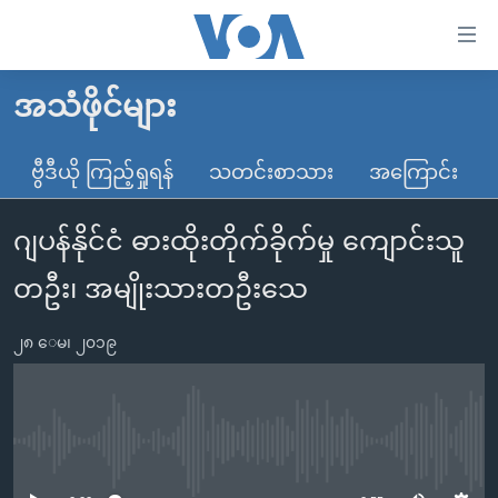
သုံး
ရ
လွယ်ကူ
အသံဖိုင်များ
မူလစာမျက်နှာ
စေ
မြန်မာ
ဗွီဒီယို ကြည့်ရှုရန်
သတင်းစာသား
အကြောင်း
သည့်
ကမ္ဘာ့သတင်းများ
Link
ဂျပန်နိုင်ငံ ဓားထိုးတိုက်ခိုက်မှု ကျောင်းသူ
ဗွီဒီယို
နိုင်ငံတကာ
များ
သတင်းလွတ်လပ်ခွင့်
အမေရိကန်
တဦး၊ အမျိုးသားတဦးသေ
ပင်မ
ရပ်ဝန်းတခု လမ်းတခု အလွန်
တရုတ်
အကြောင်းအရာ
၂၈ ေမ၊ ၂၀၁၉
သို့
အင်္ဂလိပ်စာလေ့လာမယ်
အစ္စရေး-ပါလက်စတိုင်း
ကျော်
အပတ်စဉ်ကဏ္ဍများ
အမေရိကန်သုံးအီဒီယံ
ကြည့်
ရေဒီယိုနှင့်ရုပ်သံ အချက်အလက်များ
မကြေးမုံရဲ့ အင်္ဂလိပ်စာ
ရေဒီယို
ရန်
No media source currently available
ပင်မ
ရေဒီယို/တီဗွီအစီအစဉ်
ရုပ်ရှင်ထဲက အင်္ဂလိပ်စာ
တီဗွီ