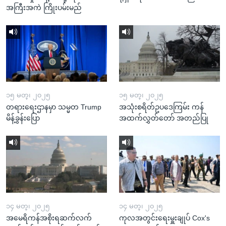
အကြီးအကဲ ကြိုးပမ်းမည်
၁၅ မတ္၊ ၂၀၂၅
၁၅ မတ္၊ ၂၀၂၅
တရားရေးဌာနမှာ သမ္မတ Trump
အသုံးစရိတ်ဥပဒေကြမ်း ကန်
မိန့်ခွန်းပြော
အထက်လွှတ်တော် အတည်ပြု
၁၄ မတ္၊ ၂၀၂၅
၁၄ မတ္၊ ၂၀၂၅
အမေရိကန်အစိုးရဆက်လက်
ကုလအတွင်းရေးမှူးချုပ် Cox's