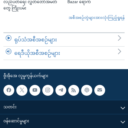
လည်ပတ်ရေး လွှတ်တော်အမတ်
Bazar ရောက်
တွေ ကြိုးပမ်း
အစီအစဉ်တွဲများအားလုံးကြည့်ရှုရန်
ရုပ်သံအစီအစဉ်များ
ရေဒီယိုအစီအစဉ်များ
ဗွီအိုအေ လူမှုကွန်ယက်များ
သတင်း
၀န်ဆောင်မှုများ