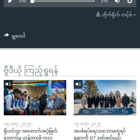
အ
0:00
0:55
သုတပဒေသာ အင်္ဂလိပ်စာ
ညွန်း
Learning English
တိုက်ရိုက် လင့်ခ်
စာမျက်နှာ
သို့
ဗွီအိုအေ လူမှုကွန်ယက်များ
ကျော်
မျှဝေပါ
ကြည့်
ရန်
ဘာသာစကားများ
ရှာဖွေ
ဗွီဒီယို ကြည့်ရှုရန်
ရန်
နေရာ
သို့
ကျော်
ရန်
၁၅ မတ္၊ ၂၀၂၅
၁၅ မတ္၊ ၂၀၂၅
ရိုဟင်ဂျာ အထောက်အပံ့ဖြတ်
အပစ်ရပ်ရေးသဘောမတူရင်
တောက်မှု ဟန့်တားဖို့ ကုလ
ရုရှားကို G7 ဒဏ်ခတ်မည်