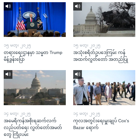
၁၅ မတ္၊ ၂၀၂၅
၁၅ မတ္၊ ၂၀၂၅
တရားရေးဌာနမှာ သမ္မတ Trump
အသုံးစရိတ်ဥပဒေကြမ်း ကန်
မိန့်ခွန်းပြော
အထက်လွှတ်တော် အတည်ပြု
၁၄ မတ္၊ ၂၀၂၅
၁၄ မတ္၊ ၂၀၂၅
အမေရိကန်အစိုးရဆက်လက်
ကုလအတွင်းရေးမှူးချုပ် Cox's
လည်ပတ်ရေး လွှတ်တော်အမတ်
Bazar ရောက်
တွေ ကြိုးပမ်း