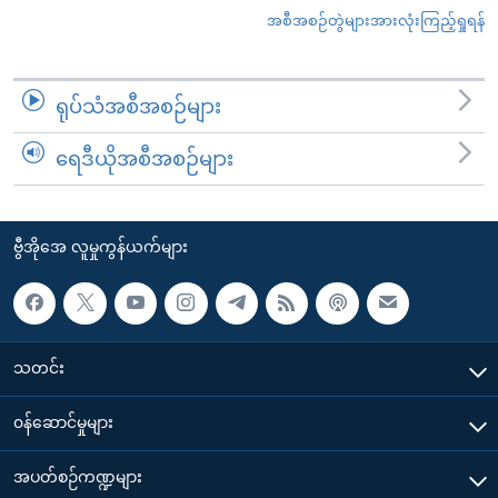
အစီအစဉ်တွဲများအားလုံးကြည့်ရှုရန်
ရုပ်သံအစီအစဉ်များ
ရေဒီယိုအစီအစဉ်များ
ဗွီအိုအေ လူမှုကွန်ယက်များ
သတင်း
၀န်ဆောင်မှုများ
အပတ်စဉ်ကဏ္ဍများ