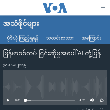
သုံး
ရ
လွယ်ကူ
အသံဖိုင်များ
မူလစာမျက်နှာ
စေ
မြန်မာ
ဗွီဒီယို ကြည့်ရှုရန်
သတင်းစာသား
အကြောင်း
သည့်
ကမ္ဘာ့သတင်းများ
Link
မြန်မာစစ်တပ် ငြင်းဆိုမှုအပေါ် AI တုံ့ပြန်
ဗွီဒီယို
နိုင်ငံတကာ
များ
သတင်းလွတ်လပ်ခွင့်
အမေရိကန်
ပင်မ
၃၀ ေမ၊ ၂၀၁၉
ရပ်ဝန်းတခု လမ်းတခု အလွန်
တရုတ်
အကြောင်းအရာ
သို့
အင်္ဂလိပ်စာလေ့လာမယ်
အစ္စရေး-ပါလက်စတိုင်း
ကျော်
အပတ်စဉ်ကဏ္ဍများ
အမေရိကန်သုံးအီဒီယံ
No media source currently available
ကြည့်
ရေဒီယိုနှင့်ရုပ်သံ အချက်အလက်များ
မကြေးမုံရဲ့ အင်္ဂလိပ်စာ
ရေဒီယို
ရန်
0:00
4:32
ပင်မ
ရေဒီယို/တီဗွီအစီအစဉ်
ရုပ်ရှင်ထဲက အင်္ဂလိပ်စာ
တီဗွီ