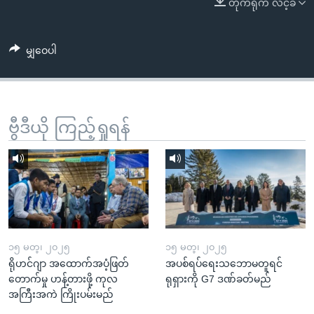
တိုက်ရိုက် လင့်ခ်
အ
သုတပဒေသာ အင်္ဂလိပ်စာ
ညွန်း
Learning English
စာမျက်နှာ
မျှဝေပါ
သို့
ဗွီအိုအေ လူမှုကွန်ယက်များ
ကျော်
ကြည့်
ရန်
ဗွီဒီယို ကြည့်ရှုရန်
ဘာသာစကားများ
ရှာဖွေ
ရန်
နေရာ
သို့
ကျော်
ရန်
၁၅ မတ္၊ ၂၀၂၅
၁၅ မတ္၊ ၂၀၂၅
ရိုဟင်ဂျာ အထောက်အပံ့ဖြတ်
အပစ်ရပ်ရေးသဘောမတူရင်
တောက်မှု ဟန့်တားဖို့ ကုလ
ရုရှားကို G7 ဒဏ်ခတ်မည်
အကြီးအကဲ ကြိုးပမ်းမည်