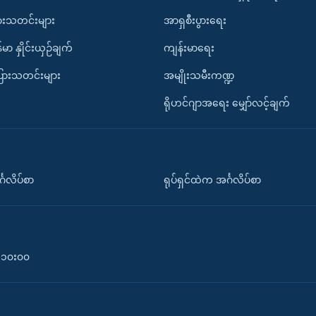
ားသတင်းများ
အာရှစီးပွားရေး
်မာ နှိုင်းယှဉ်ချက်
ကျန်းမာရေး
ပြားသတင်းများ
အမျိုးသမီးကဏ္ဍ
ရိုဟင်ဂျာအရေး မျှော်လင့်ချက်
်္ဂလိပ်စာ
ရုပ်ရှင်ထဲက အင်္ဂလိပ်စာ
၀-၁၀း၀၀