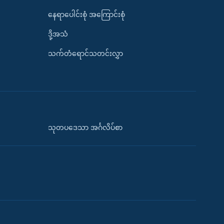
နေရာပေါင်းစုံ အကြောင်းစုံ
ဒို့အသံ
သက်တံရောင်သတင်းလွှာ
သုတပဒေသာ အင်္ဂလိပ်စာ