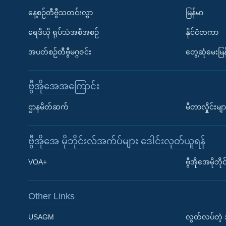
နေ့စဉ်တီဗွီသတင်းလွှာ
မြန်မာ
ရေဒီယို ရုပ်သံအစီအစဉ်
နိုင်ငံတကာ
အပတ်စဉ်တီဗွီမဂ္ဂဇင်း
တွေ့ဆုံမေးမြန
ဗွီအိုအေအကြောင်း
ဌာနမိတ်ဆက်
မီတာလှိုင်းမျာ
ဗွီအိုအေ မိုဘိုင်းလ်အက်ပ်များ ဒေါင်းလုတ်ယူရန်
Learning English
VOA+
ဗွီအိုအေမိုဘ
ဗွီအိုအေ လူမှုကွန်ယက်များ
Other Links
USAGM
လွတ်လပ်တဲ့