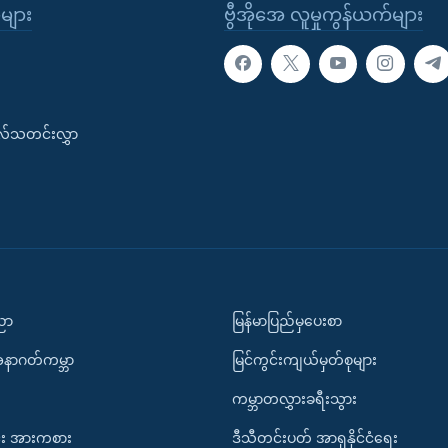
ုများ
ဗွီအိုအေ လူမှုကွန်ယက်များ
းလ်သတင်းလွှာ
ပညာ
မြန်မာပြည်မှပေးစာ
အနာဂတ်ကမ္ဘာ
မြင်ကွင်းကျယ်မှတ်စုများ
ကမ္ဘာတလွှားခရီးသွား
း အားကစား
ဒီသီတင်းပတ် အာရှနိုင်ငံရေး