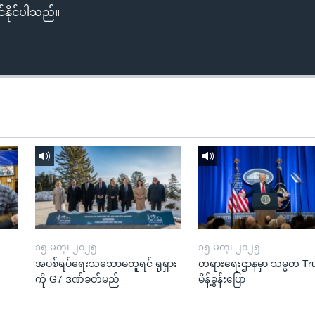
်နိုင်ပါသည်။
၁၅ မတ္၊ ၂၀၂၅
၁၅ မတ္၊ ၂၀၂၅
အပစ်ရပ်ရေးသဘောမတူရင် ရုရှား
တရားရေးဌာနမှာ သမ္မတ T
ကို G7 ဒဏ်ခတ်မည်
မိန့်ခွန်းပြော