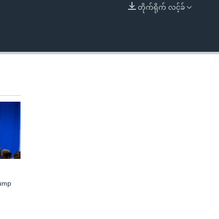
တိုက်ရိုက် လင့်ခ်
EMBED
rump