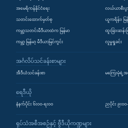
အမေရိကန်နိုင်ငံရေး
လယ်ယာစီးပွ
သတင်းထောက်မှတ်စု
ယူကရိန်း၊ မြန
ကမ္ဘာ့သတင်းမီဒီယာထဲက မြန်မာ
ထူးခြားဆန်း
ကမ္ဘာ့ မြန်မာ့ မီဒီယာမြင်ကွင်း
လူမှုရှုခင်း
အင်္ဂလိပ်သင်ခန်းစာများ
အီဒီယံသင်ခန်းစာ
မကြေးမုံရဲ့အင
ရေဒီယို
နံနက်ပိုင်း ၆း၀၀-ရး၀၀
ညပိုင်း ၉း၀
ရုပ်သံအစီအစဉ်နှင့် ဗွီဒီယိုကဏ္ဍများ