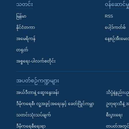
သတင်း
၀န်ဆောင်မှ
မြန်မာ
RSS
နိုင်ငံတကာ
ပေါ့ဒ်ကတ်စ်
အမေရိကန်
နေ့စဉ်အီးမေ
တရုတ်
အစ္စရေး-ပါလက်စတိုင်း
အပတ်စဉ်ကဏ္ဍများ
အယ်ဒီတာနဲ့ ဆွေးနွေးခန်း
သိပ္ပံနဲ့နည်း
ဒီမိုကရေစီ၊ လူ့အခွင့်အရေးနှင့် ခေတ်ပြိုင်ကမ္ဘာ
ဥတုရာသီနဲ့ 
သတင်းသုံးသပ်ချက်
စီးပွားရေး
ဒီမိုကရေစီရေးရာ
တပတ်အတွင်