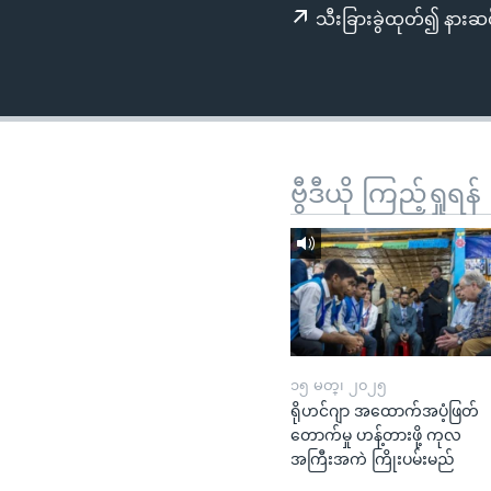
သုတပဒေသာ အင်္ဂလိပ်စာ
အ
သီးခြားခွဲထုတ်၍ နားဆင
ညွန်း
စာမျက်နှာ
သို့
ကျော်
ကြည့်
ရန်
ဗွီဒီယို ကြည့်ရှုရန်
ရှာဖွေ
ရန်
နေရာ
သို့
ကျော်
ရန်
၁၅ မတ္၊ ၂၀၂၅
ရိုဟင်ဂျာ အထောက်အပံ့ဖြတ်
တောက်မှု ဟန့်တားဖို့ ကုလ
အကြီးအကဲ ကြိုးပမ်းမည်