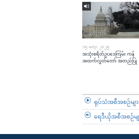
၁၅ မတ္၊ ၂၀၂၅
အသုံးစရိတ်ဥပဒေကြမ်း ကန်
အထက်လွှတ်တော် အတည်ပြု
ရုပ်သံအစီအစဉ်မျာ
ရေဒီယိုအစီအစဉ်မျ