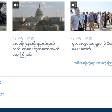
၁၄ မတ္၊ ၂၀၂၅
၁၄ မတ္၊ ၂၀၂၅
အမေရိကန်အစိုးရဆက်လက်
ကုလအတွင်းရေးမှူးချုပ် Co
လည်ပတ်ရေး လွှတ်တော်အမတ်
Bazar ရောက်
တွေ ကြိုးပမ်း
အစီအစဉ်တွဲများအားလုံးကြည့
း
ား