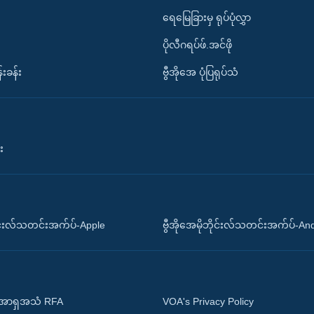
ရေမြေခြားမှ ရုပ်ပုံလွှာ
ပိုလီဂရပ်ဖ်.အင်ဖို
်းခန်း
ဗွီအိုအေ ပုံပြရုပ်သံ
း
ိုင်းလ်သတင်းအက်ပ်-Apple
ဗွီအိုအေမိုဘိုင်းလ်သတင်းအက်ပ်-An
 အာရှအသံ RFA
VOA's Privacy Policy