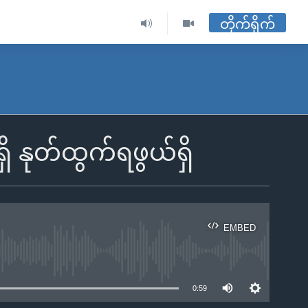
တိုက်ရိုက်
 နုတ်ထွက်ရဖွယ်ရှိ
EMBED
ble
0:59