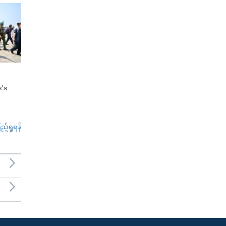
x's
်ရှုရန်