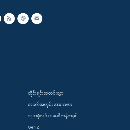
တိုင်းရင်းသတင်းလွှာ
တပတ်အတွင်း အားကစား
သုတစုံလင် အမေရိကန်တခွင်
Gen Z