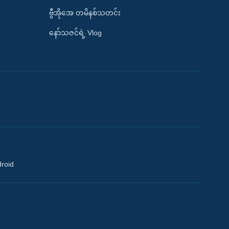
ဗွီအိုအေ တမိနစ်သတင်း
နော်သဇင်ရဲ့ Vlog
droid