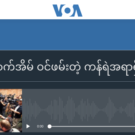
အိမ် ဝင်ဖမ်းတဲ့ ကန်ရဲအရာရှိ
No media source currently availa
0:00