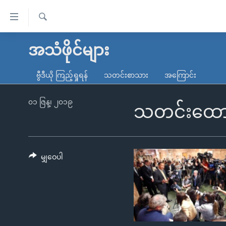
သုံး
ရ
ရှာဖွေ
လွယ်ကူ
မူလစာမျက်နှာ
အသံဖိုင်များ
ရ
စေ
မြန်မာ
လာ
ဗွီဒီယို ကြည့်ရှုရန်
သတင်းစာသား
အကြောင်း
သည့်
ဒ်
ကမ္ဘာ့သတင်းများ
Link
ဗွီဒီယို
နိုင်ငံတကာ
၀၁ ဇြန္၊ ၂၀၁၉
သတင်းထောက်
များ
သတင်းလွတ်လပ်ခွင့်
အမေရိကန်
ပင်မ
ရပ်ဝန်းတခု လမ်းတခု အလွန်
တရုတ်
အကြောင်းအရာ
အင်္ဂလိပ်စာလေ့လာမယ်
အစ္စရေး-ပါလက်စတိုင်း
မျှဝေပါ
သို့
အပတ်စဉ်ကဏ္ဍများ
အမေရိကန်သုံးအီဒီယံ
ကျော်
ကြည့်
ရေဒီယိုနှင့်ရုပ်သံ အချက်အလက်များ
မကြေးမုံရဲ့ အင်္ဂလိပ်စာ
ရေဒီယို
ရန်
ရေဒီယို/တီဗွီအစီအစဉ်
ရုပ်ရှင်ထဲက အင်္ဂလိပ်စာ
တီဗွီ
ပင်မ