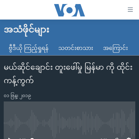
သုံး
ရ
လွယ်ကူ
အသံဖိုင်များ
မူလစာမျက်နှာ
စေ
မြန်မာ
ဗွီဒီယို ကြည့်ရှုရန်
သတင်းစာသား
အကြောင်း
သည့်
ကမ္ဘာ့သတင်းများ
Link
မယ်ဆိုင်ချောင်း တူးဖေါ်မှု မြန်မာ ကို ထိုင်း
ဗွီဒီယို
နိုင်ငံတကာ
များ
သတင်းလွတ်လပ်ခွင့်
အမေရိကန်
ကန့်ကွက်
ပင်မ
ရပ်ဝန်းတခု လမ်းတခု အလွန်
တရုတ်
အကြောင်းအရာ
၀၁ ဇြန္၊ ၂၀၁၉
သို့
အင်္ဂလိပ်စာလေ့လာမယ်
အစ္စရေး-ပါလက်စတိုင်း
ကျော်
အပတ်စဉ်ကဏ္ဍများ
အမေရိကန်သုံးအီဒီယံ
ကြည့်
ရေဒီယိုနှင့်ရုပ်သံ အချက်အလက်များ
မကြေးမုံရဲ့ အင်္ဂလိပ်စာ
ရေဒီယို
ရန်
No media source currently available
ပင်မ
ရေဒီယို/တီဗွီအစီအစဉ်
ရုပ်ရှင်ထဲက အင်္ဂလိပ်စာ
တီဗွီ