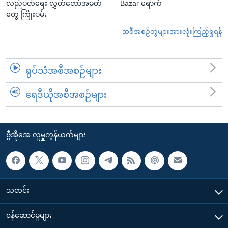
လည်ပတ်ရေး လွှတ်တော်အမတ်
Bazar ရောက်
တွေ ကြိုးပမ်း
အစီအစဉ်တွဲများအားလုံးကြည့်ရှုရန်
ရုပ်သံအစီအစဉ်များ
ရေဒီယိုအစီအစဉ်များ
ဗွီအိုအေ လူမှုကွန်ယက်များ
သတင်း
၀န်ဆောင်မှုများ