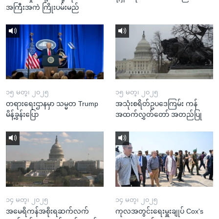
အကြီးအကဲ ကြိုးပမ်းမည်
၁၅ မတ္၊ ၂၀၂၅
၁၅ မတ္၊ ၂၀၂၅
တရားရေးဌာနမှာ သမ္မတ Trump
အသုံးစရိတ်ဥပဒေကြမ်း ကန်
မိန့်ခွန်းပြော
အထက်လွှတ်တော် အတည်ပြု
၁၄ မတ္၊ ၂၀၂၅
၁၄ မတ္၊ ၂၀၂၅
အမေရိကန်အစိုးရဆက်လက်
ကုလအတွင်းရေးမှူးချုပ် Cox's