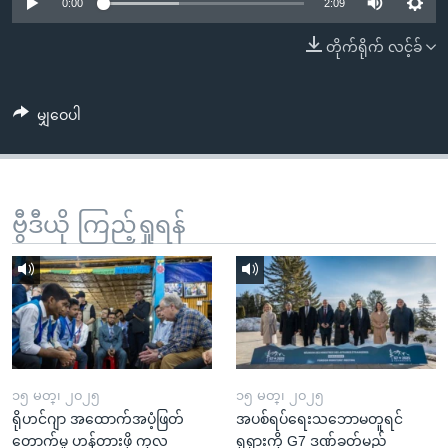
အ
0:00
2:09
သုတပဒေသာ အင်္ဂလိပ်စာ
ညွန်း
Learning English
တိုက်ရိုက် လင့်ခ်
စာမျက်နှာ
သို့
ဗွီအိုအေ လူမှုကွန်ယက်များ
ကျော်
မျှဝေပါ
ကြည့်
ရန်
ဘာသာစကားများ
ရှာဖွေ
ဗွီဒီယို ကြည့်ရှုရန်
ရန်
နေရာ
သို့
ကျော်
ရန်
၁၅ မတ္၊ ၂၀၂၅
၁၅ မတ္၊ ၂၀၂၅
ရိုဟင်ဂျာ အထောက်အပံ့ဖြတ်
အပစ်ရပ်ရေးသဘောမတူရင်
တောက်မှု ဟန့်တားဖို့ ကုလ
ရုရှားကို G7 ဒဏ်ခတ်မည်