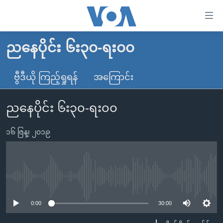
သုံး
ရ
လွယ်ကူ
ညနေပိုင်း ၆း၃၀-ရး၀၀
မူလစာမျက်နှာ
စေ
မြန်မာ
ဗွီဒီယို ကြည့်ရှုရန်
အကြောင်း
သည့်
ကမ္ဘာ့သတင်းများ
Link
ညနေပိုင်း ၆း၃၀-ရး၀၀
ဗွီဒီယို
နိုင်ငံတကာ
များ
သတင်းလွတ်လပ်ခွင့်
အမေရိကန်
ပင်မ
၁၆ ဇြန္၊ ၂၀၁၉
ရပ်ဝန်းတခု လမ်းတခု အလွန်
တရုတ်
အကြောင်းအရာ
သို့
အင်္ဂလိပ်စာလေ့လာမယ်
အစ္စရေး-ပါလက်စတိုင်း
ကျော်
အပတ်စဉ်ကဏ္ဍများ
အမေရိကန်သုံးအီဒီယံ
No media source currently available
ကြည့်
ရေဒီယိုနှင့်ရုပ်သံ အချက်အလက်များ
မကြေးမုံရဲ့ အင်္ဂလိပ်စာ
ရေဒီယို
ရန်
0:00
30:00
ပင်မ
ရေဒီယို/တီဗွီအစီအစဉ်
ရုပ်ရှင်ထဲက အင်္ဂလိပ်စာ
တီဗွီ