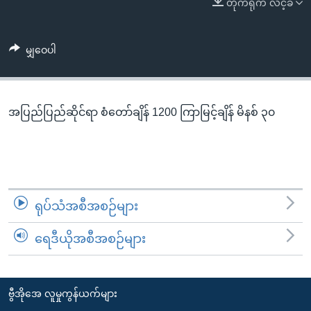
တိုက်ရိုက် လင့်ခ်
အ
သုတပဒေသာ အင်္ဂလိပ်စာ
ညွန်း
Learning English
စာမျက်နှာ
မျှဝေပါ
သို့
ဗွီအိုအေ လူမှုကွန်ယက်များ
ကျော်
ကြည့်
အပြည်ပြည်ဆိုင်ရာ စံတော်ချိန် 1200 ကြာမြင့်ချိန် မိနစ် ၃၀
ရန်
ဘာသာစကားများ
ရှာဖွေ
ရန်
နေရာ
သို့
ရုပ်သံအစီအစဉ်များ
ကျော်
ရန်
ရေဒီယိုအစီအစဉ်များ
ဗွီအိုအေ လူမှုကွန်ယက်များ