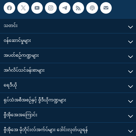
သတင်း
၀န်ဆောင်မှုများ
အပတ်စဉ်ကဏ္ဍများ
အင်္ဂလိပ်သင်ခန်းစာများ
ရေဒီယို
ရုပ်သံအစီအစဉ်နှင့် ဗွီဒီယိုကဏ္ဍများ
ဗွီအိုအေအကြောင်း
ဗွီအိုအေ မိုဘိုင်းလ်အက်ပ်များ ဒေါင်းလုတ်ယူရန်