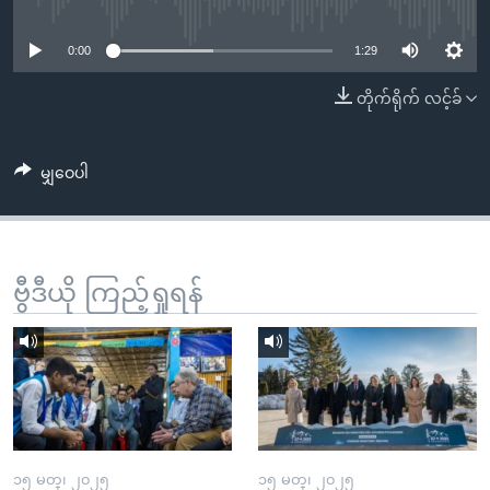
No media source currently available
အ
သုတပဒေသာ အင်္ဂလိပ်စာ
ညွန်း
Learning English
0:00
1:29
စာမျက်နှာ
သို့
ဗွီအိုအေ လူမှုကွန်ယက်များ
တိုက်ရိုက် လင့်ခ်
ကျော်
ကြည့်
မျှဝေပါ
ရန်
ဘာသာစကားများ
ရှာဖွေ
ရန်
နေရာ
ဗွီဒီယို ကြည့်ရှုရန်
သို့
ကျော်
ရန်
၁၅ မတ္၊ ၂၀၂၅
၁၅ မတ္၊ ၂၀၂၅