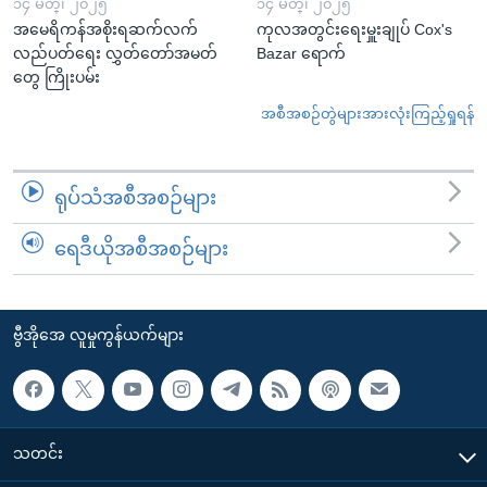
၁၄ မတ္၊ ၂၀၂၅
၁၄ မတ္၊ ၂၀၂၅
အမေရိကန်အစိုးရဆက်လက်
ကုလအတွင်းရေးမှူးချုပ် Cox's
လည်ပတ်ရေး လွှတ်တော်အမတ်
Bazar ရောက်
တွေ ကြိုးပမ်း
အစီအစဉ်တွဲများအားလုံးကြည့်ရှုရန်
ရုပ်သံအစီအစဉ်များ
ရေဒီယိုအစီအစဉ်များ
ဗွီအိုအေ လူမှုကွန်ယက်များ
သတင်း