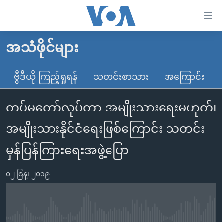
သုံး
ရ
လွယ်ကူ
အသံဖိုင်များ
မူလစာမျက်နှာ
စေ
မြန်မာ
ဗွီဒီယို ကြည့်ရှုရန်
သတင်းစာသား
အကြောင်း
သည့်
ကမ္ဘာ့သတင်းများ
Link
တပ်မတော်လုပ်တာ အမျိုးသားရေးမဟုတ်၊
ဗွီဒီယို
နိုင်ငံတကာ
များ
သတင်းလွတ်လပ်ခွင့်
အမေရိကန်
အမျိုးသားနိုင်ငံရေးဖြစ်ကြောင်း သတင်း
ပင်မ
ရပ်ဝန်းတခု လမ်းတခု အလွန်
တရုတ်
အကြောင်းအရာ
မှန်ပြန်ကြားရေးအဖွဲ့ပြော
သို့
အင်္ဂလိပ်စာလေ့လာမယ်
အစ္စရေး-ပါလက်စတိုင်း
ကျော်
၀၂ ဇြန္၊ ၂၀၁၉
အပတ်စဉ်ကဏ္ဍများ
အမေရိကန်သုံးအီဒီယံ
ကြည့်
ရေဒီယိုနှင့်ရုပ်သံ အချက်အလက်များ
မကြေးမုံရဲ့ အင်္ဂလိပ်စာ
ရေဒီယို
ရန်
ပင်မ
ရေဒီယို/တီဗွီအစီအစဉ်
ရုပ်ရှင်ထဲက အင်္ဂလိပ်စာ
တီဗွီ