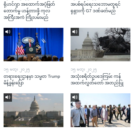
ရိုဟင်ဂျာ အထောက်အပံ့ဖြတ်
အပစ်ရပ်ရေးသဘောမတူရင်
တောက်မှု ဟန့်တားဖို့ ကုလ
ရုရှားကို G7 ဒဏ်ခတ်မည်
အကြီးအကဲ ကြိုးပမ်းမည်
၁၅ မတ္၊ ၂၀၂၅
၁၅ မတ္၊ ၂၀၂၅
တရားရေးဌာနမှာ သမ္မတ Trump
အသုံးစရိတ်ဥပဒေကြမ်း ကန်
မိန့်ခွန်းပြော
အထက်လွှတ်တော် အတည်ပြု