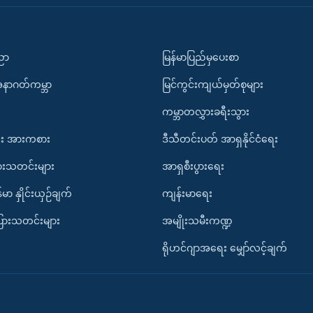
ပညာ
မြန်မာပြည်မှပေးစာ
အနာဂတ်ကမ္ဘာ
မြင်ကွင်းကျယ်မှတ်စုများ
ကမ္ဘာတလွှားခရီးသွား
း အားကစား
ဒီသီတင်းပတ် အာရှနိုင်ငံရေး
ားသတင်းများ
အာရှစီးပွားရေး
်မာ နှိုင်းယှဉ်ချက်
ကျန်းမာရေး
ပြားသတင်းများ
အမျိုးသမီးကဏ္ဍ
ရိုဟင်ဂျာအရေး မျှော်လင့်ချက်