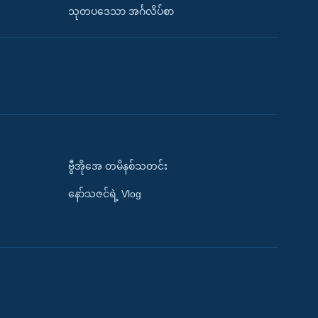
သုတပဒေသာ အင်္ဂလိပ်စာ
ဗွီအိုအေ တမိနစ်သတင်း
နော်သဇင်ရဲ့ Vlog