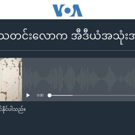
်သတင်းလောက အီဒီယံအသုံးအနှ
No media source currently availa
0:00
်နိုင်ပါသည်။