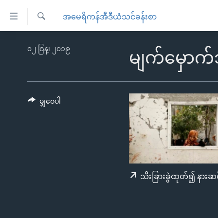
သုံး
အမေရိကန်အီဒီယံသင်ခန်းစာ
ရ
ရှာဖွေ
လွယ်ကူ
မူလစာမျက်နှာ
၀၂ ဇြန္၊ ၂၀၁၉
ရ
မျက်မှောက
စေ
မြန်မာ
လာ
သည့်
ဒ်
ကမ္ဘာ့သတင်းများ
Link
ဗွီဒီယို
နိုင်ငံတကာ
မျှဝေပါ
များ
သတင်းလွတ်လပ်ခွင့်
အမေရိကန်
ပင်မ
ရပ်ဝန်းတခု လမ်းတခု အလွန်
တရုတ်
အကြောင်းအရာ
အင်္ဂလိပ်စာလေ့လာမယ်
အစ္စရေး-ပါလက်စတိုင်း
သို့
အပတ်စဉ်ကဏ္ဍများ
အမေရိကန်သုံးအီဒီယံ
ကျော်
သီးခြားခွဲထုတ်၍ နားဆင
ကြည့်
ရေဒီယိုနှင့်ရုပ်သံ အချက်အလက်များ
မကြေးမုံရဲ့ အင်္ဂလိပ်စာ
ရေဒီယို
ရန်
ရေဒီယို/တီဗွီအစီအစဉ်
ရုပ်ရှင်ထဲက အင်္ဂလိပ်စာ
တီဗွီ
ပင်မ