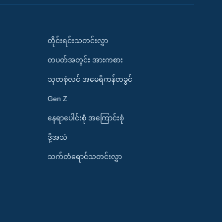
တိုင်းရင်းသတင်းလွှာ
တပတ်အတွင်း အားကစား
သုတစုံလင် အမေရိကန်တခွင်
Gen Z
နေရာပေါင်းစုံ အကြောင်းစုံ
ဒို့အသံ
သက်တံရောင်သတင်းလွှာ