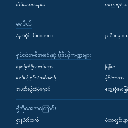
အီဒီယံသင်ခန်းစာ
မကြေးမုံရဲ့အင
ရေဒီယို
နံနက်ပိုင်း ၆း၀၀-ရး၀၀
ညပိုင်း ၉း၀
ရုပ်သံအစီအစဉ်နှင့် ဗွီဒီယိုကဏ္ဍများ
နေ့စဉ်တီဗွီသတင်းလွှာ
မြန်မာ
ရေဒီယို ရုပ်သံအစီအစဉ်
နိုင်ငံတကာ
အပတ်စဉ်တီဗွီမဂ္ဂဇင်း
တွေ့ဆုံမေးမြန
ဗွီအိုအေအကြောင်း
ဌာနမိတ်ဆက်
မီတာလှိုင်းမျာ