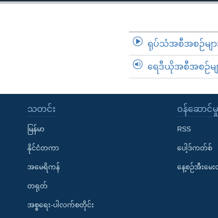
သုတပဒေသာ အင်္ဂလိပ်စာ
အ
ညွန်း
စာမျက်နှာ
သို့
ရုပ်သံအစီအစဉ်မျာ
ကျော်
ရေဒီယိုအစီအစဉ်မျ
ကြည့်
ရန်
ရှာဖွေ
ရန်
သတင်း
၀န်ဆောင်မှ
နေရာ
မြန်မာ
RSS
သို့
ကျော်
နိုင်ငံတကာ
ပေါ့ဒ်ကတ်စ်
ရန်
အမေရိကန်
နေ့စဉ်အီးမေ
တရုတ်
အစ္စရေး-ပါလက်စတိုင်း