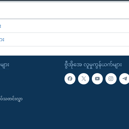
း
ား
ုများ
ဗွီအိုအေ လူမှုကွန်ယက်များ
းလ်သတင်းလွှာ