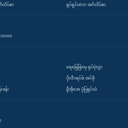
်္ဂလိပ်စာ
ရုပ်ရှင်ထဲက အင်္ဂလိပ်စာ
၀-၁၀း၀၀
ရေမြေခြားမှ ရုပ်ပုံလွှာ
ပိုလီဂရပ်ဖ်.အင်ဖို
်းခန်း
ဗွီအိုအေ ပုံပြရုပ်သံ
း