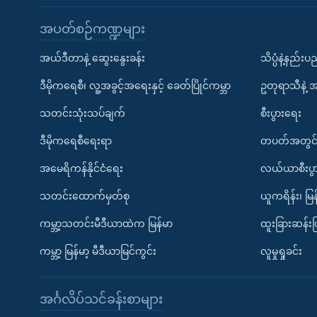
အပတ်စဉ်ကဏ္ဍများ
အယ်ဒီတာနဲ့ ဆွေးနွေးခန်း
သိပ္ပံနဲ့နည်း
ဒီမိုကရေစီ၊ လူ့အခွင့်အရေးနှင့် ခေတ်ပြိုင်ကမ္ဘာ
ဥတုရာသီနဲ့ 
သတင်းသုံးသပ်ချက်
စီးပွားရေး
ဒီမိုကရေစီရေးရာ
တပတ်အတွင်
အမေရိကန်နိုင်ငံရေး
လယ်ယာစီးပွ
သတင်းထောက်မှတ်စု
ယူကရိန်း၊ မြန
ကမ္ဘာ့သတင်းမီဒီယာထဲက မြန်မာ
ထူးခြားဆန်း
ကမ္ဘာ့ မြန်မာ့ မီဒီယာမြင်ကွင်း
လူမှုရှုခင်း
အင်္ဂလိပ်သင်ခန်းစာများ