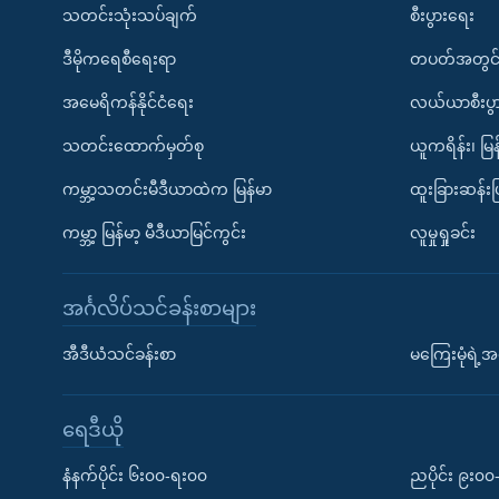
သတင်းသုံးသပ်ချက်
စီးပွားရေး
ဒီမိုကရေစီရေးရာ
တပတ်အတွင်
အမေရိကန်နိုင်ငံရေး
လယ်ယာစီးပွ
သတင်းထောက်မှတ်စု
ယူကရိန်း၊ မြန
ကမ္ဘာ့သတင်းမီဒီယာထဲက မြန်မာ
ထူးခြားဆန်း
ကမ္ဘာ့ မြန်မာ့ မီဒီယာမြင်ကွင်း
လူမှုရှုခင်း
အင်္ဂလိပ်သင်ခန်းစာများ
အီဒီယံသင်ခန်းစာ
မကြေးမုံရဲ့အင
ရေဒီယို
နံနက်ပိုင်း ၆း၀၀-ရး၀၀
ညပိုင်း ၉း၀