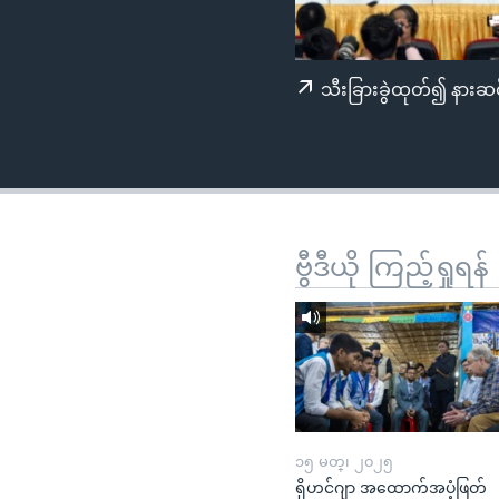
သုတပဒေသာ အင်္ဂလိပ်စာ
အ
ညွန်း
စာမျက်နှာ
သီးခြားခွဲထုတ်၍ နားဆင
သို့
ကျော်
ကြည့်
ရန်
ရှာဖွေ
ရန်
ဗွီဒီယို ကြည့်ရှုရန်
နေရာ
သို့
ကျော်
ရန်
၁၅ မတ္၊ ၂၀၂၅
ရိုဟင်ဂျာ အထောက်အပံ့ဖြတ်