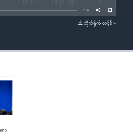
1:37
တိုက်ရိုက် လင့်ခ်
EMBED
rump