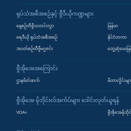
ရုပ်သံအစီအစဉ်နှင့် ဗွီဒီယိုကဏ္ဍများ
နေ့စဉ်တီဗွီသတင်းလွှာ
မြန်မာ
ရေဒီယို ရုပ်သံအစီအစဉ်
နိုင်ငံတကာ
အပတ်စဉ်တီဗွီမဂ္ဂဇင်း
တွေ့ဆုံမေးမြန
ဗွီအိုအေအကြောင်း
ဌာနမိတ်ဆက်
မီတာလှိုင်းမျာ
ဗွီအိုအေ မိုဘိုင်းလ်အက်ပ်များ ဒေါင်းလုတ်ယူရန်
Learning English
VOA+
ဗွီအိုအေမိုဘ
ဗွီအိုအေ လူမှုကွန်ယက်များ