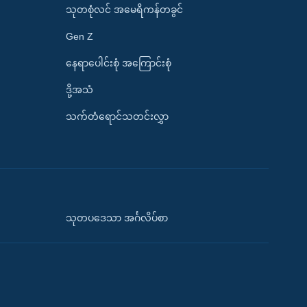
သုတစုံလင် အမေရိကန်တခွင်
Gen Z
နေရာပေါင်းစုံ အကြောင်းစုံ
ဒို့အသံ
သက်တံရောင်သတင်းလွှာ
သုတပဒေသာ အင်္ဂလိပ်စာ