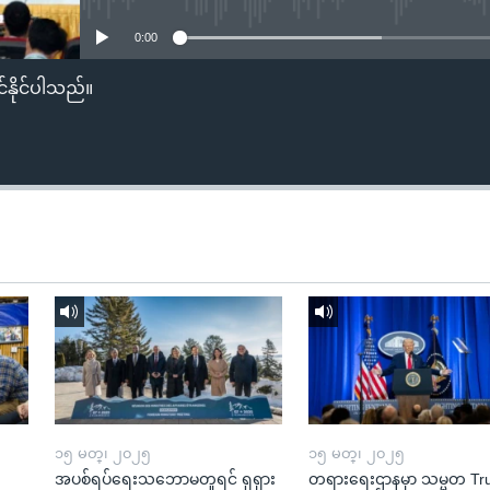
0:00
်နိုင်ပါသည်။
၁၅ မတ္၊ ၂၀၂၅
၁၅ မတ္၊ ၂၀၂၅
အပစ်ရပ်ရေးသဘောမတူရင် ရုရှား
တရားရေးဌာနမှာ သမ္မတ T