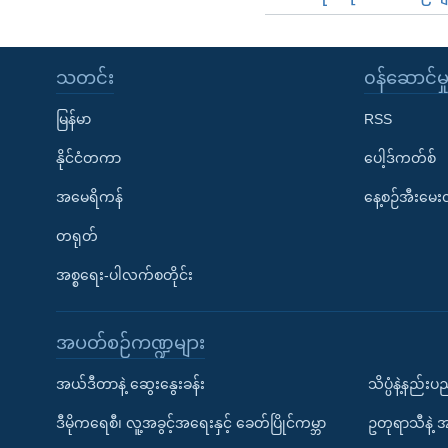
သတင်း
၀န်ဆောင်မှ
မြန်မာ
RSS
နိုင်ငံတကာ
ပေါ့ဒ်ကတ်စ်
အမေရိကန်
နေ့စဉ်အီးမေ
တရုတ်
အစ္စရေး-ပါလက်စတိုင်း
အပတ်စဉ်ကဏ္ဍများ
အယ်ဒီတာနဲ့ ဆွေးနွေးခန်း
သိပ္ပံနဲ့နည်း
ဒီမိုကရေစီ၊ လူ့အခွင့်အရေးနှင့် ခေတ်ပြိုင်ကမ္ဘာ
ဥတုရာသီနဲ့ 