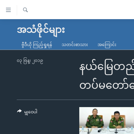
သုံး
ရ
ရှာဖွေ
လွယ်ကူ
မူလစာမျက်နှာ
အသံဖိုင်များ
ရ
စေ
မြန်မာ
လာ
ဗွီဒီယို ကြည့်ရှုရန်
သတင်းစာသား
အကြောင်း
သည့်
ဒ်
ကမ္ဘာ့သတင်းများ
Link
ဗွီဒီယို
နိုင်ငံတကာ
၀၃ ဇြန္၊ ၂၀၁၉
နယ်မြေတည်င
များ
သတင်းလွတ်လပ်ခွင့်
အမေရိကန်
ပင်မ
ရပ်ဝန်းတခု လမ်းတခု အလွန်
တရုတ်
တပ်မတော်ပ
အကြောင်းအရာ
အင်္ဂလိပ်စာလေ့လာမယ်
အစ္စရေး-ပါလက်စတိုင်း
သို့
အပတ်စဉ်ကဏ္ဍများ
အမေရိကန်သုံးအီဒီယံ
ကျော်
ကြည့်
မျှဝေပါ
ရေဒီယိုနှင့်ရုပ်သံ အချက်အလက်များ
မကြေးမုံရဲ့ အင်္ဂလိပ်စာ
ရေဒီယို
ရန်
ရေဒီယို/တီဗွီအစီအစဉ်
ရုပ်ရှင်ထဲက အင်္ဂလိပ်စာ
တီဗွီ
ပင်မ