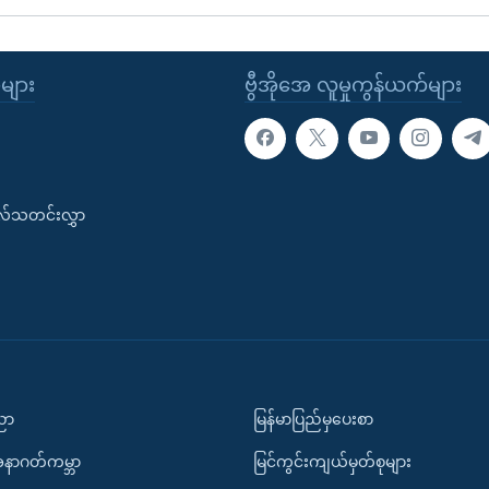
ုများ
ဗွီအိုအေ လူမှုကွန်ယက်များ
းလ်သတင်းလွှာ
ပညာ
မြန်မာပြည်မှပေးစာ
အနာဂတ်ကမ္ဘာ
မြင်ကွင်းကျယ်မှတ်စုများ