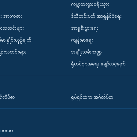
ကမ္ဘာတလွှားခရီးသွား
း အားကစား
ဒီသီတင်းပတ် အာရှနိုင်ငံရေး
ားသတင်းများ
အာရှစီးပွားရေး
်မာ နှိုင်းယှဉ်ချက်
ကျန်းမာရေး
ပြားသတင်းများ
အမျိုးသမီးကဏ္ဍ
ရိုဟင်ဂျာအရေး မျှော်လင့်ချက်
်္ဂလိပ်စာ
ရုပ်ရှင်ထဲက အင်္ဂလိပ်စာ
၀-၁၀း၀၀