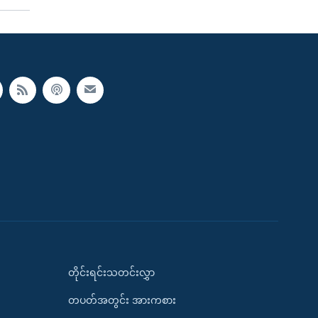
တိုင်းရင်းသတင်းလွှာ
တပတ်အတွင်း အားကစား