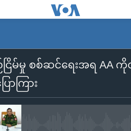
ြိမ်မှု စစ်ဆင်ရေးအရ AA ကိုတ
ြောကြား
No media source currently availa