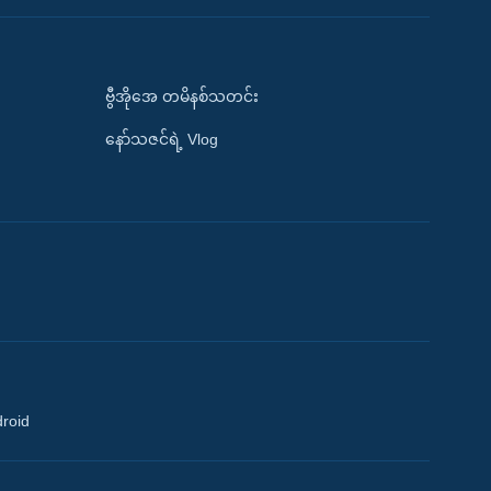
ဗွီအိုအေ တမိနစ်သတင်း
နော်သဇင်ရဲ့ Vlog
droid