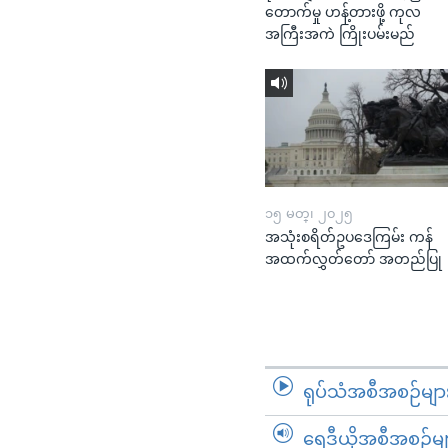
တောက်မှု ဟန့်တားဖို့ ကုလ
အကြီးအကဲ ကြိုးပမ်းမည်
၁၅ မတ္၊ ၂၀၂၅
အသုံးစရိတ်ဥပဒေကြမ်း ကန်
အထက်လွှတ်တော် အတည်ပြု
ရုပ်သံအစီအစဉ်မျာ
ရေဒီယိုအစီအစဉ်မျ