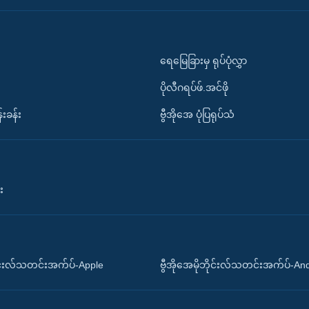
ရေမြေခြားမှ ရုပ်ပုံလွှာ
ပိုလီဂရပ်ဖ်.အင်ဖို
်းခန်း
ဗွီအိုအေ ပုံပြရုပ်သံ
း
ိုင်းလ်သတင်းအက်ပ်-Apple
ဗွီအိုအေမိုဘိုင်းလ်သတင်းအက်ပ်-An