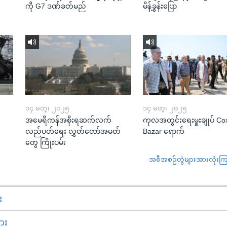
ကို G7 ဒဏ်ခတ်မည်
မိန့်ခွန်းပြော
၁၄ မတ္၊ ၂၀၂၅
၁၄ မတ္၊ ၂၀၂၅
အမေရိကန်အစိုးရဆက်လက်
ကုလအတွင်းရေးမှူးချုပ် Co
လည်ပတ်ရေး လွှတ်တော်အမတ်
Bazar ရောက်
တွေ ကြိုးပမ်း
အစီအစဉ်တွဲများအားလုံးကြည့
း
ား