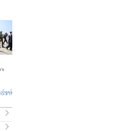
x's
်ရှုရန်