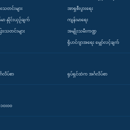
ားသတင်းများ
အာရှစီးပွားရေး
်မာ နှိုင်းယှဉ်ချက်
ကျန်းမာရေး
ပြားသတင်းများ
အမျိုးသမီးကဏ္ဍ
ရိုဟင်ဂျာအရေး မျှော်လင့်ချက်
်္ဂလိပ်စာ
ရုပ်ရှင်ထဲက အင်္ဂလိပ်စာ
၀-၁၀း၀၀