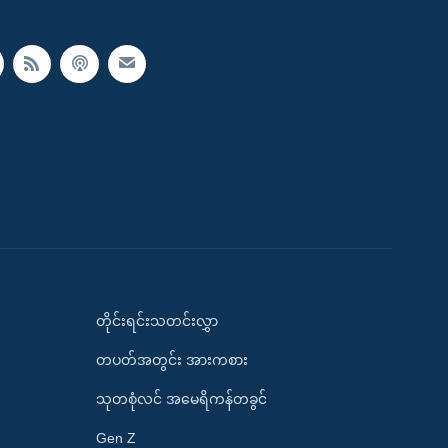
တိုင်းရင်းသတင်းလွှာ
တပတ်အတွင်း အားကစား
သုတစုံလင် အမေရိကန်တခွင်
Gen Z