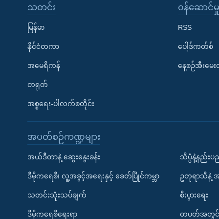
သတင်း
၀န်ဆောင်မှ
မြန်မာ
RSS
နိုင်ငံတကာ
ပေါ့ဒ်ကတ်စ်
အမေရိကန်
နေ့စဉ်အီးမေ
တရုတ်
အစ္စရေး-ပါလက်စတိုင်း
အပတ်စဉ်ကဏ္ဍများ
အယ်ဒီတာနဲ့ ဆွေးနွေးခန်း
သိပ္ပံနဲ့နည်း
ဒီမိုကရေစီ၊ လူ့အခွင့်အရေးနှင့် ခေတ်ပြိုင်ကမ္ဘာ
ဥတုရာသီနဲ့ 
သတင်းသုံးသပ်ချက်
စီးပွားရေး
ဒီမိုကရေစီရေးရာ
တပတ်အတွင်