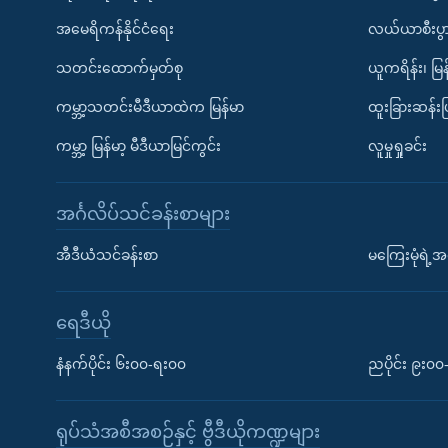
အမေရိကန်နိုင်ငံရေး
လယ်ယာစီးပွ
သတင်းထောက်မှတ်စု
ယူကရိန်း၊ မြန
ကမ္ဘာ့သတင်းမီဒီယာထဲက မြန်မာ
ထူးခြားဆန်း
ကမ္ဘာ့ မြန်မာ့ မီဒီယာမြင်ကွင်း
လူမှုရှုခင်း
အင်္ဂလိပ်သင်ခန်းစာများ
အီဒီယံသင်ခန်းစာ
မကြေးမုံရဲ့အင
ရေဒီယို
နံနက်ပိုင်း ၆း၀၀-ရး၀၀
ညပိုင်း ၉း၀
ရုပ်သံအစီအစဉ်နှင့် ဗွီဒီယိုကဏ္ဍများ