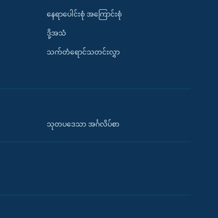
နေရာပေါင်းစုံ အကြောင်းစုံ
ဒို့အသံ
သက်တံရောင်သတင်းလွှာ
သုတပဒေသာ အင်္ဂလိပ်စာ