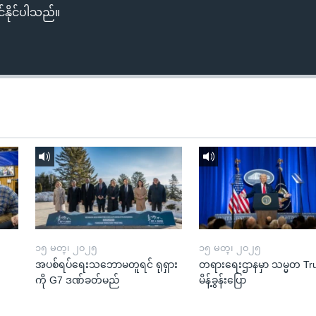
်နိုင်ပါသည်။
၁၅ မတ္၊ ၂၀၂၅
၁၅ မတ္၊ ၂၀၂၅
အပစ်ရပ်ရေးသဘောမတူရင် ရုရှား
တရားရေးဌာနမှာ သမ္မတ T
ကို G7 ဒဏ်ခတ်မည်
မိန့်ခွန်းပြော