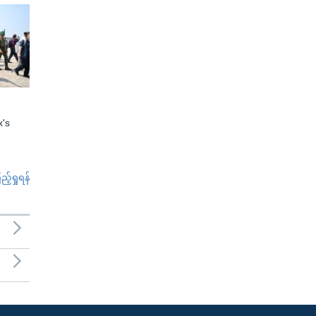
x's
်ရှုရန်