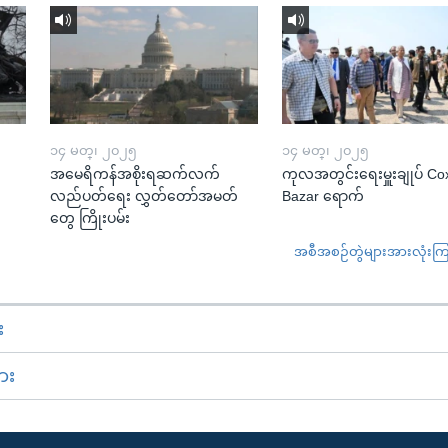
၁၄ မတ္၊ ၂၀၂၅
၁၄ မတ္၊ ၂၀၂၅
အမေရိကန်အစိုးရဆက်လက်
ကုလအတွင်းရေးမှူးချုပ် Co
လည်ပတ်ရေး လွှတ်တော်အမတ်
Bazar ရောက်
တွေ ကြိုးပမ်း
အစီအစဉ်တွဲများအားလုံးကြည့
း
ား