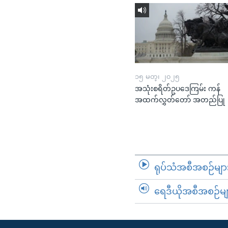
၁၅ မတ္၊ ၂၀၂၅
အသုံးစရိတ်ဥပဒေကြမ်း ကန်
အထက်လွှတ်တော် အတည်ပြု
ရုပ်သံအစီအစဉ်မျာ
ရေဒီယိုအစီအစဉ်မျ