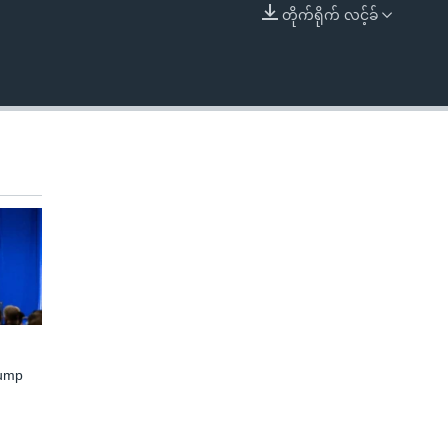
တိုက်ရိုက် လင့်ခ်
EMBED
rump