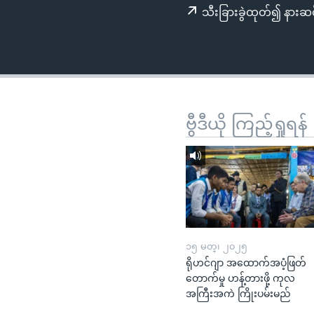
သုတပဒေသာ အင်္ဂလိပ်စာ
အ
သီးခြားခွဲထုတ်၍ နားဆင
ညွန်း
စာမျက်နှာ
သို့
ကျော်
ကြည့်
ရန်
ဗွီဒီယို ကြည့်ရှုရန်
ရှာဖွေ
ရန်
နေရာ
သို့
ကျော်
ရန်
၁၅ မတ္၊ ၂၀၂၅
ရိုဟင်ဂျာ အထောက်အပံ့ဖြတ်
တောက်မှု ဟန့်တားဖို့ ကုလ
အကြီးအကဲ ကြိုးပမ်းမည်