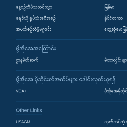
နေ့စဉ်တီဗွီသတင်းလွှာ
မြန်မာ
ရေဒီယို ရုပ်သံအစီအစဉ်
နိုင်ငံတကာ
အပတ်စဉ်တီဗွီမဂ္ဂဇင်း
တွေ့ဆုံမေးမြန
ဗွီအိုအေအကြောင်း
ဌာနမိတ်ဆက်
မီတာလှိုင်းမျာ
ဗွီအိုအေ မိုဘိုင်းလ်အက်ပ်များ ဒေါင်းလုတ်ယူရန်
Learning English
VOA+
ဗွီအိုအေမိုဘ
ဗွီအိုအေ လူမှုကွန်ယက်များ
Other Links
USAGM
လွတ်လပ်တဲ့