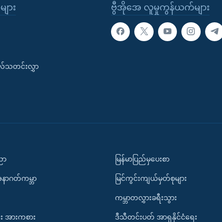
ုများ
ဗွီအိုအေ လူမှုကွန်ယက်များ
းလ်သတင်းလွှာ
ပညာ
မြန်မာပြည်မှပေးစာ
အနာဂတ်ကမ္ဘာ
မြင်ကွင်းကျယ်မှတ်စုများ
ကမ္ဘာတလွှားခရီးသွား
း အားကစား
ဒီသီတင်းပတ် အာရှနိုင်ငံရေး