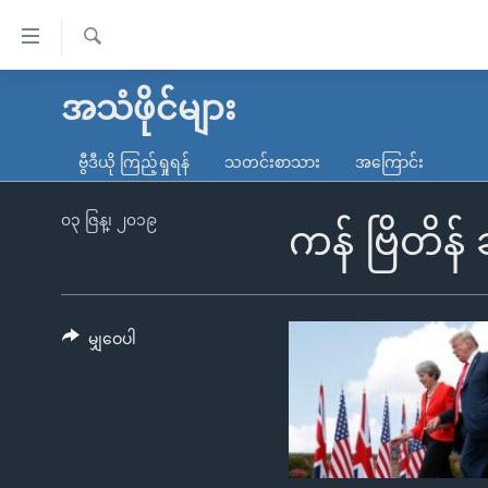
သုံး
ရ
ရှာဖွေ
လွယ်ကူ
မူလစာမျက်နှာ
အသံဖိုင်များ
ရ
စေ
မြန်မာ
လာ
ဗွီဒီယို ကြည့်ရှုရန်
သတင်းစာသား
အကြောင်း
သည့်
ဒ်
ကမ္ဘာ့သတင်းများ
Link
ဗွီဒီယို
နိုင်ငံတကာ
၀၃ ဇြန္၊ ၂၀၁၉
ကန် ဗြိတိန်
များ
သတင်းလွတ်လပ်ခွင့်
အမေရိကန်
ပင်မ
ရပ်ဝန်းတခု လမ်းတခု အလွန်
တရုတ်
အကြောင်းအရာ
အင်္ဂလိပ်စာလေ့လာမယ်
အစ္စရေး-ပါလက်စတိုင်း
မျှဝေပါ
သို့
အပတ်စဉ်ကဏ္ဍများ
အမေရိကန်သုံးအီဒီယံ
ကျော်
ကြည့်
ရေဒီယိုနှင့်ရုပ်သံ အချက်အလက်များ
မကြေးမုံရဲ့ အင်္ဂလိပ်စာ
ရေဒီယို
ရန်
ရေဒီယို/တီဗွီအစီအစဉ်
ရုပ်ရှင်ထဲက အင်္ဂလိပ်စာ
တီဗွီ
ပင်မ