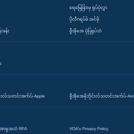
ရေမြေခြားမှ ရုပ်ပုံလွှာ
ပိုလီဂရပ်ဖ်.အင်ဖို
်းခန်း
ဗွီအိုအေ ပုံပြရုပ်သံ
း
ိုင်းလ်သတင်းအက်ပ်-Apple
ဗွီအိုအေမိုဘိုင်းလ်သတင်းအက်ပ်-An
 အာရှအသံ RFA
VOA's Privacy Policy