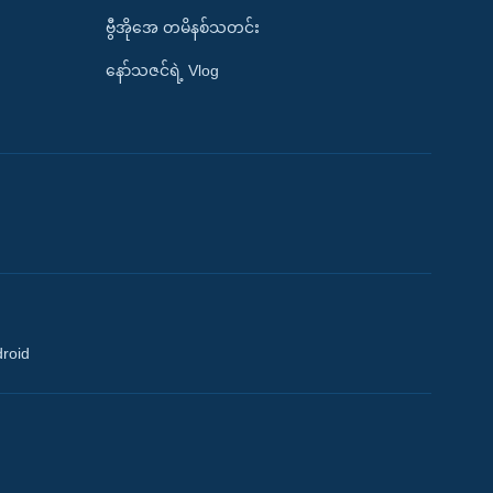
ဗွီအိုအေ တမိနစ်သတင်း
နော်သဇင်ရဲ့ Vlog
droid