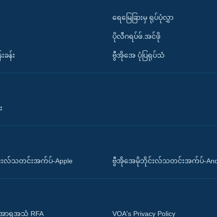
ရေမြေခြားမှ ရုပ်ပုံလွှာ
ပိုလီဂရပ်ဖ်.အင်ဖို
်းခန်း
ဗွီအိုအေ ပုံပြရုပ်သံ
း
ိုင်းလ်သတင်းအက်ပ်-Apple
ဗွီအိုအေမိုဘိုင်းလ်သတင်းအက်ပ်-An
 အာရှအသံ RFA
VOA's Privacy Policy