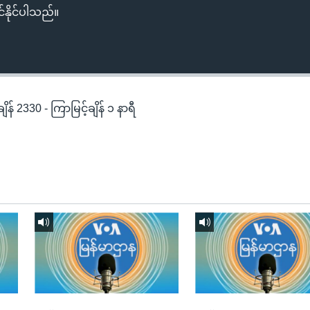
်နိုင်ပါသည်။
န် 2330 - ကြာမြင့်ချိန် ၁ နာရီ