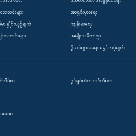
း အားကစား
ဒီသီတင်းပတ် အာရှနိုင်ငံရေး
ားသတင်းများ
အာရှစီးပွားရေး
်မာ နှိုင်းယှဉ်ချက်
ကျန်းမာရေး
ပြားသတင်းများ
အမျိုးသမီးကဏ္ဍ
ရိုဟင်ဂျာအရေး မျှော်လင့်ချက်
်္ဂလိပ်စာ
ရုပ်ရှင်ထဲက အင်္ဂလိပ်စာ
၀-၁၀း၀၀