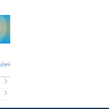
်ရှုရန်