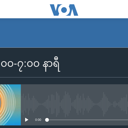
SUBSCRIBE
၆:၀၀-၇:၀၀ နာရီ
Apple Podcasts
Spotify
ရယူရန်
No media source currently availa
0:00