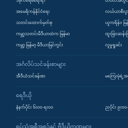
ဒီမိုကရေစီရေးရာ
တပတ်အတွင်
အမေရိကန်နိုင်ငံရေး
လယ်ယာစီးပွ
သတင်းထောက်မှတ်စု
ယူကရိန်း၊ မြန
ကမ္ဘာ့သတင်းမီဒီယာထဲက မြန်မာ
ထူးခြားဆန်း
ကမ္ဘာ့ မြန်မာ့ မီဒီယာမြင်ကွင်း
လူမှုရှုခင်း
အင်္ဂလိပ်သင်ခန်းစာများ
အီဒီယံသင်ခန်းစာ
မကြေးမုံရဲ့အင
ရေဒီယို
နံနက်ပိုင်း ၆း၀၀-ရး၀၀
ညပိုင်း ၉း၀
ရုပ်သံအစီအစဉ်နှင့် ဗွီဒီယိုကဏ္ဍများ