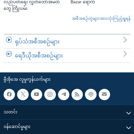
လည်ပတ်ရေး လွှတ်တော်အမတ်
Bazar ရောက်
တွေ ကြိုးပမ်း
အစီအစဉ်တွဲများအားလုံးကြည့်ရှုရန်
ရုပ်သံအစီအစဉ်များ
ရေဒီယိုအစီအစဉ်များ
ဗွီအိုအေ လူမှုကွန်ယက်များ
သတင်း
၀န်ဆောင်မှုများ