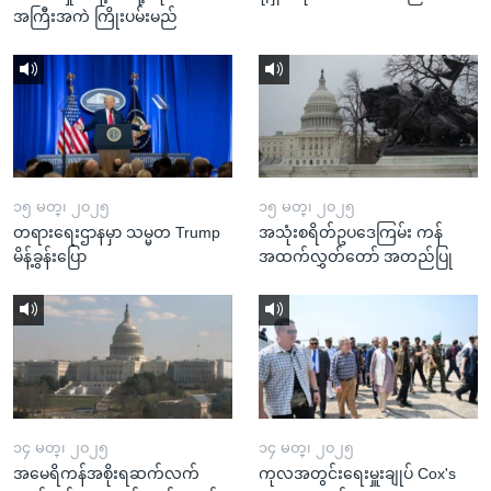
အကြီးအကဲ ကြိုးပမ်းမည်
၁၅ မတ္၊ ၂၀၂၅
၁၅ မတ္၊ ၂၀၂၅
တရားရေးဌာနမှာ သမ္မတ Trump
အသုံးစရိတ်ဥပဒေကြမ်း ကန်
မိန့်ခွန်းပြော
အထက်လွှတ်တော် အတည်ပြု
၁၄ မတ္၊ ၂၀၂၅
၁၄ မတ္၊ ၂၀၂၅
အမေရိကန်အစိုးရဆက်လက်
ကုလအတွင်းရေးမှူးချုပ် Cox's