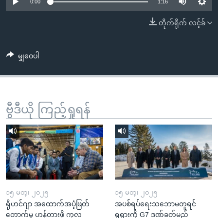
အ
0:00
1:16
သုတပဒေသာ အင်္ဂလိပ်စာ
ညွန်း
Learning English
တိုက်ရိုက် လင့်ခ်
စာမျက်နှာ
သို့
ဗွီအိုအေ လူမှုကွန်ယက်များ
ကျော်
မျှဝေပါ
ကြည့်
ရန်
ဘာသာစကားများ
ရှာဖွေ
ဗွီဒီယို ကြည့်ရှုရန်
ရန်
နေရာ
သို့
ကျော်
ရန်
၁၅ မတ္၊ ၂၀၂၅
၁၅ မတ္၊ ၂၀၂၅
ရိုဟင်ဂျာ အထောက်အပံ့ဖြတ်
အပစ်ရပ်ရေးသဘောမတူရင်
တောက်မှု ဟန့်တားဖို့ ကုလ
ရုရှားကို G7 ဒဏ်ခတ်မည်