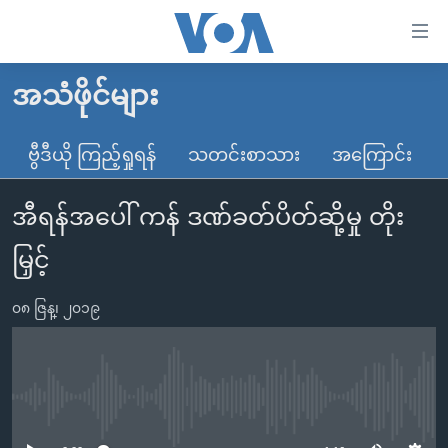
သုံး
ရ
လွယ်ကူ
အသံဖိုင်များ
မူလစာမျက်နှာ
စေ
မြန်မာ
ဗွီဒီယို ကြည့်ရှုရန်
သတင်းစာသား
အကြောင်း
သည့်
ကမ္ဘာ့သတင်းများ
Link
အီရန်အပေါ် ကန် ဒဏ်ခတ်ပိတ်ဆို့မှု တိုး
ဗွီဒီယို
နိုင်ငံတကာ
များ
သတင်းလွတ်လပ်ခွင့်
အမေရိကန်
မြှင့်
ပင်မ
ရပ်ဝန်းတခု လမ်းတခု အလွန်
တရုတ်
အကြောင်းအရာ
၀၈ ဇြန္၊ ၂၀၁၉
သို့
အင်္ဂလိပ်စာလေ့လာမယ်
အစ္စရေး-ပါလက်စတိုင်း
ကျော်
အပတ်စဉ်ကဏ္ဍများ
အမေရိကန်သုံးအီဒီယံ
ကြည့်
ရေဒီယိုနှင့်ရုပ်သံ အချက်အလက်များ
မကြေးမုံရဲ့ အင်္ဂလိပ်စာ
ရေဒီယို
ရန်
No media source currently available
ပင်မ
ရေဒီယို/တီဗွီအစီအစဉ်
ရုပ်ရှင်ထဲက အင်္ဂလိပ်စာ
တီဗွီ