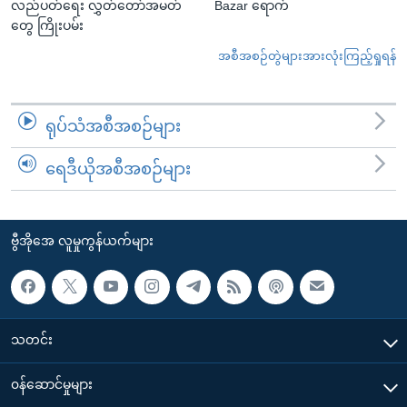
လည်ပတ်ရေး လွှတ်တော်အမတ်
Bazar ရောက်
တွေ ကြိုးပမ်း
အစီအစဉ်တွဲများအားလုံးကြည့်ရှုရန်
ရုပ်သံအစီအစဉ်များ
ရေဒီယိုအစီအစဉ်များ
ဗွီအိုအေ လူမှုကွန်ယက်များ
သတင်း
၀န်ဆောင်မှုများ