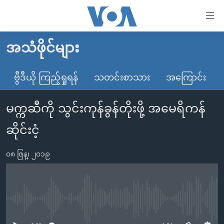
သုံး
ရ
လွယ်ကူ
အသံဖိုင်များ
မူလစာမျက်နှာ
စေ
မြန်မာ
ဗွီဒီယို ကြည့်ရှုရန်
သတင်းစာသား
အကြောင်း
သည့်
ကမ္ဘာ့သတင်းများ
Link
မက္ကဆီကို သွင်းကုန်ခွန်တိုးဖို့ အမေရိကန်
ဗွီဒီယို
နိုင်ငံတကာ
များ
သတင်းလွတ်လပ်ခွင့်
အမေရိကန်
ဆိုင်းငံ့
ပင်မ
ရပ်ဝန်းတခု လမ်းတခု အလွန်
တရုတ်
အကြောင်းအရာ
၀၈ ဇြန္၊ ၂၀၁၉
သို့
အင်္ဂလိပ်စာလေ့လာမယ်
အစ္စရေး-ပါလက်စတိုင်း
ကျော်
အပတ်စဉ်ကဏ္ဍများ
အမေရိကန်သုံးအီဒီယံ
ကြည့်
ရေဒီယိုနှင့်ရုပ်သံ အချက်အလက်များ
မကြေးမုံရဲ့ အင်္ဂလိပ်စာ
ရေဒီယို
ရန်
No media source currently available
ပင်မ
ရေဒီယို/တီဗွီအစီအစဉ်
ရုပ်ရှင်ထဲက အင်္ဂလိပ်စာ
တီဗွီ