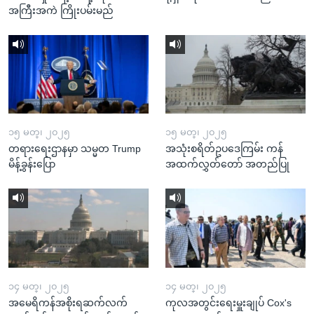
အကြီးအကဲ ကြိုးပမ်းမည်
၁၅ မတ္၊ ၂၀၂၅
၁၅ မတ္၊ ၂၀၂၅
တရားရေးဌာနမှာ သမ္မတ Trump
အသုံးစရိတ်ဥပဒေကြမ်း ကန်
မိန့်ခွန်းပြော
အထက်လွှတ်တော် အတည်ပြု
၁၄ မတ္၊ ၂၀၂၅
၁၄ မတ္၊ ၂၀၂၅
အမေရိကန်အစိုးရဆက်လက်
ကုလအတွင်းရေးမှူးချုပ် Cox's