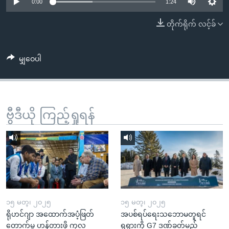
အ
0:00
1:24
သုတပဒေသာ အင်္ဂလိပ်စာ
ညွန်း
Learning English
တိုက်ရိုက် လင့်ခ်
စာမျက်နှာ
သို့
ဗွီအိုအေ လူမှုကွန်ယက်များ
ကျော်
မျှဝေပါ
ကြည့်
ရန်
ဘာသာစကားများ
ရှာဖွေ
ဗွီဒီယို ကြည့်ရှုရန်
ရန်
နေရာ
သို့
ကျော်
ရန်
၁၅ မတ္၊ ၂၀၂၅
၁၅ မတ္၊ ၂၀၂၅
ရိုဟင်ဂျာ အထောက်အပံ့ဖြတ်
အပစ်ရပ်ရေးသဘောမတူရင်
တောက်မှု ဟန့်တားဖို့ ကုလ
ရုရှားကို G7 ဒဏ်ခတ်မည်