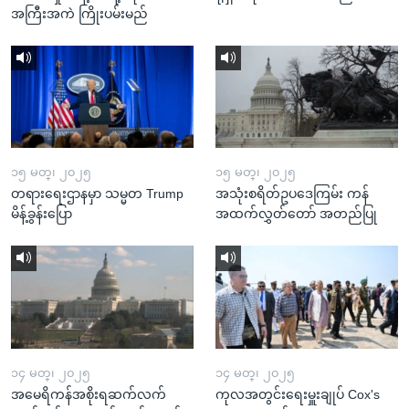
အကြီးအကဲ ကြိုးပမ်းမည်
၁၅ မတ္၊ ၂၀၂၅
၁၅ မတ္၊ ၂၀၂၅
တရားရေးဌာနမှာ သမ္မတ Trump
အသုံးစရိတ်ဥပဒေကြမ်း ကန်
မိန့်ခွန်းပြော
အထက်လွှတ်တော် အတည်ပြု
၁၄ မတ္၊ ၂၀၂၅
၁၄ မတ္၊ ၂၀၂၅
အမေရိကန်အစိုးရဆက်လက်
ကုလအတွင်းရေးမှူးချုပ် Cox's