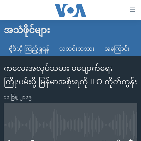
သုံး
ရ
လွယ်ကူ
အသံဖိုင်များ
မူလစာမျက်နှာ
စေ
မြန်မာ
ဗွီဒီယို ကြည့်ရှုရန်
သတင်းစာသား
အကြောင်း
သည့်
ကမ္ဘာ့သတင်းများ
Link
ကလေးအလုပ်သမား ပပျောက်ရေး
ဗွီဒီယို
နိုင်ငံတကာ
များ
သတင်းလွတ်လပ်ခွင့်
အမေရိကန်
ကြိုးပမ်းဖို့ မြန်မာအစိုးရကို ILO တိုက်တွန်း
ပင်မ
ရပ်ဝန်းတခု လမ်းတခု အလွန်
တရုတ်
အကြောင်းအရာ
၁၁ ဇြန္၊ ၂၀၁၉
သို့
အင်္ဂလိပ်စာလေ့လာမယ်
အစ္စရေး-ပါလက်စတိုင်း
ကျော်
အပတ်စဉ်ကဏ္ဍများ
အမေရိကန်သုံးအီဒီယံ
ကြည့်
ရေဒီယိုနှင့်ရုပ်သံ အချက်အလက်များ
မကြေးမုံရဲ့ အင်္ဂလိပ်စာ
ရေဒီယို
ရန်
No media source currently available
ပင်မ
ရေဒီယို/တီဗွီအစီအစဉ်
ရုပ်ရှင်ထဲက အင်္ဂလိပ်စာ
တီဗွီ