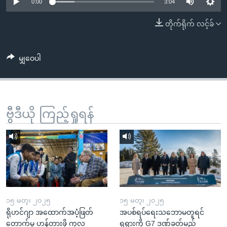
အ
0:00
3:04
သုတပဒေသာ အင်္ဂလိပ်စာ
ညွန်း
Learning English
တိုက်ရိုက် လင့်ခ်
စာမျက်နှာ
သို့
ဗွီအိုအေ လူမှုကွန်ယက်များ
ကျော်
မျှဝေပါ
ကြည့်
ရန်
ဘာသာစကားများ
ရှာဖွေ
ဗွီဒီယို ကြည့်ရှုရန်
ရန်
နေရာ
သို့
ကျော်
ရန်
၁၅ မတ္၊ ၂၀၂၅
၁၅ မတ္၊ ၂၀၂၅
ရိုဟင်ဂျာ အထောက်အပံ့ဖြတ်
အပစ်ရပ်ရေးသဘောမတူရင်
တောက်မှု ဟန့်တားဖို့ ကုလ
ရုရှားကို G7 ဒဏ်ခတ်မည်