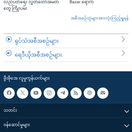
လည်ပတ်ရေး လွှတ်တော်အမတ်
Bazar ရောက်
တွေ ကြိုးပမ်း
အစီအစဉ်တွဲများအားလုံးကြည့်ရှုရန်
ရုပ်သံအစီအစဉ်များ
ရေဒီယိုအစီအစဉ်များ
ဗွီအိုအေ လူမှုကွန်ယက်များ
သတင်း
၀န်ဆောင်မှုများ