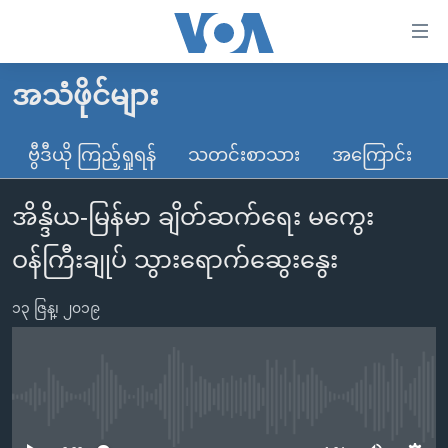
သုံး
ရ
လွယ်ကူ
အသံဖိုင်များ
မူလစာမျက်နှာ
စေ
မြန်မာ
ဗွီဒီယို ကြည့်ရှုရန်
သတင်းစာသား
အကြောင်း
သည့်
ကမ္ဘာ့သတင်းများ
Link
အိန္ဒိယ-မြန်မာ ချိတ်ဆက်ရေး မကွေး
ဗွီဒီယို
နိုင်ငံတကာ
များ
သတင်းလွတ်လပ်ခွင့်
အမေရိကန်
ဝန်ကြီးချုပ် သွားရောက်ဆွေးနွေး
ပင်မ
ရပ်ဝန်းတခု လမ်းတခု အလွန်
တရုတ်
အကြောင်းအရာ
၁၃ ဇြန္၊ ၂၀၁၉
သို့
အင်္ဂလိပ်စာလေ့လာမယ်
အစ္စရေး-ပါလက်စတိုင်း
ကျော်
အပတ်စဉ်ကဏ္ဍများ
အမေရိကန်သုံးအီဒီယံ
ကြည့်
ရေဒီယိုနှင့်ရုပ်သံ အချက်အလက်များ
မကြေးမုံရဲ့ အင်္ဂလိပ်စာ
ရေဒီယို
ရန်
No media source currently available
ပင်မ
ရေဒီယို/တီဗွီအစီအစဉ်
ရုပ်ရှင်ထဲက အင်္ဂလိပ်စာ
တီဗွီ