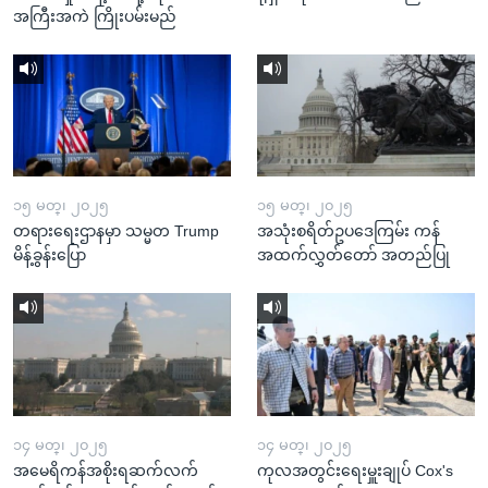
အကြီးအကဲ ကြိုးပမ်းမည်
၁၅ မတ္၊ ၂၀၂၅
၁၅ မတ္၊ ၂၀၂၅
တရားရေးဌာနမှာ သမ္မတ Trump
အသုံးစရိတ်ဥပဒေကြမ်း ကန်
မိန့်ခွန်းပြော
အထက်လွှတ်တော် အတည်ပြု
၁၄ မတ္၊ ၂၀၂၅
၁၄ မတ္၊ ၂၀၂၅
အမေရိကန်အစိုးရဆက်လက်
ကုလအတွင်းရေးမှူးချုပ် Cox's