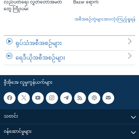
လည်ပတ်ရေး လွှတ်တော်အမတ်
Bazar ရောက်
တွေ ကြိုးပမ်း
အစီအစဉ်တွဲများအားလုံးကြည့်ရှုရန်
ရုပ်သံအစီအစဉ်များ
ရေဒီယိုအစီအစဉ်များ
ဗွီအိုအေ လူမှုကွန်ယက်များ
သတင်း
၀န်ဆောင်မှုများ