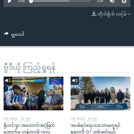
အ
0:00
1:04
သုတပဒေသာ အင်္ဂလိပ်စာ
ညွန်း
Learning English
တိုက်ရိုက် လင့်ခ်
စာမျက်နှာ
သို့
ဗွီအိုအေ လူမှုကွန်ယက်များ
ကျော်
မျှဝေပါ
ကြည့်
ရန်
ဘာသာစကားများ
ရှာဖွေ
ဗွီဒီယို ကြည့်ရှုရန်
ရန်
နေရာ
သို့
ကျော်
ရန်
၁၅ မတ္၊ ၂၀၂၅
၁၅ မတ္၊ ၂၀၂၅
ရိုဟင်ဂျာ အထောက်အပံ့ဖြတ်
အပစ်ရပ်ရေးသဘောမတူရင်
တောက်မှု ဟန့်တားဖို့ ကုလ
ရုရှားကို G7 ဒဏ်ခတ်မည်