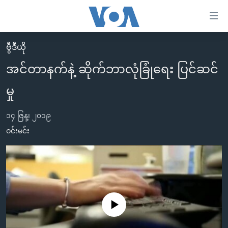
သုံး
ရ
လွယ်ကူ
ဗွီဒီယို
မူလစာမျက်နှာ
စေ
အင်တာနက်နဲ့ ဆိုက်ဘာလုံခြုံရေး ပြင်ဆင်
မြန်မာ
သည့်
မှု
ကမ္ဘာ့သတင်းများ
Link
ဗွီဒီယို
နိုင်ငံတကာ
များ
၁၄ ဇြန္၊ ၂၀၁၉
သတင်းလွတ်လပ်ခွင့်
အမေရိကန်
ဝင်းမင်း
ပင်မ
ရပ်ဝန်းတခု လမ်းတခု အလွန်
တရုတ်
အကြောင်းအရာ
သို့
အင်္ဂလိပ်စာလေ့လာမယ်
အစ္စရေး-ပါလက်စတိုင်း
ကျော်
အပတ်စဉ်ကဏ္ဍများ
အမေရိကန်သုံးအီဒီယံ
ကြည့်
ရေဒီယိုနှင့်ရုပ်သံ အချက်အလက်များ
မကြေးမုံရဲ့ အင်္ဂလိပ်စာ
ရေဒီယို
ရန်
No media source currently available
ပင်မ
ရေဒီယို/တီဗွီအစီအစဉ်
ရုပ်ရှင်ထဲက အင်္ဂလိပ်စာ
တီဗွီ