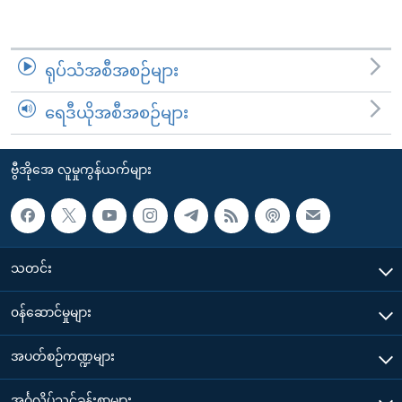
ရုပ်သံအစီအစဉ်များ
ရေဒီယိုအစီအစဉ်များ
ဗွီအိုအေ လူမှုကွန်ယက်များ
သတင်း
၀န်ဆောင်မှုများ
အပတ်စဉ်ကဏ္ဍများ
အင်္ဂလိပ်သင်ခန်းစာများ