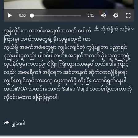
အ
သုတပဒေသာ အင်္ဂလိပ်စာ
ညွန်း
Learning English
0:00
3:31
စာမျက်နှာ
သို့
ဗွီအိုအေ လူမှုကွန်ယက်များ
တိုက်ရိုက် လင့်ခ်
အွန်လိုင်းက သတင်းအချက်အလက် ပေါက်
ကျော်
ကြားမှု၊ ဟက်ကာတွေရဲ့ ခိုးယူမှုတွေကို ကာ
ကြည့်
ကွယ်ဖို့ အခက်အခဲတွေမှာ ကျွမ်းကျင်တဲ့ ကွန်ပျုတာ ပညာရှင်
ရန်
နည်းပါးမှုလည်း ပါဝင်ပါတယ်။ အချက်အလက် ခိုးယူသူတွေရဲ့
ဘာသာစကားများ
ရှာဖွေ
လုပ်နိုင်စွမ်းကလည်း ပိုပြီး ကြီးထွားလာနေပါတယ်။ ဒါကြောင့်
ရန်
လည်း အမေရိကန် အစိုးရက အင်တာနက် ဆိုက်ဘာလုံခြုံရေး
နေရာ
ကျွမ်းကျင်လုပ်သားတွေ မွေးထုတ်ဖို့ တိုးပြီး ဆောင်ရွက်နေပါ
သို့
တယ်။VOA သတင်းထောက် Sahar Majid သတင်းပို့ထားတာကို
ကျော်
ကိုဝင်းမင်းက ပြောပြမှာပါ။
ရန်
မျှဝေပါ