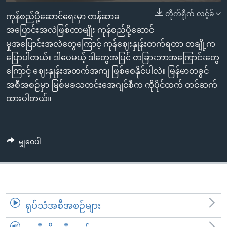
အ
သုတပဒေသာ အင်္ဂလိပ်စာ
တိုက်ရိုက် လင့်ခ်
ကုန်စည်ပို့ဆောင်ရေးမှာ တန်ဆာခ
ညွန်း
Learning English
အပြောင်းအလဲဖြစ်တာမျိုး ကုန်စည်ပို့ဆောင်
စာမျက်နှာ
မှုအပြောင်းအလဲတွေကြောင့် ကုန်ဈေးနှုန်းတက်ရတာ တချို့က
သို့
ဗွီအိုအေ လူမှုကွန်ယက်များ
ပြောပါတယ်။ ဒါပေမယ့် ဒါတွေအပြင် တခြားဘာအကြောင်းတွေ
ကျော်
ကြောင့် ဈေးနှုန်းအတက်အကျ ဖြစ်စေနိုင်ပါလဲ။ မြန်မာတခွင်
ကြည့်
အစီအစဉ်မှာ မြစ်မခသတင်းအေဂျင်စီက ကိုပိုင်ထက် တင်ဆက်
ရန်
ဘာသာစကားများ
ထားပါတယ်။
ရှာဖွေ
ရန်
နေရာ
သို့
မျှဝေပါ
ကျော်
ရန်
ရုပ်သံအစီအစဉ်များ