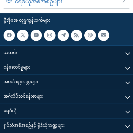
ရေဒီယိုအစီအစဉ်များ
ဗွီအိုအေ လူမှုကွန်ယက်များ
သတင်း
၀န်ဆောင်မှုများ
အပတ်စဉ်ကဏ္ဍများ
အင်္ဂလိပ်သင်ခန်းစာများ
ရေဒီယို
ရုပ်သံအစီအစဉ်နှင့် ဗွီဒီယိုကဏ္ဍများ