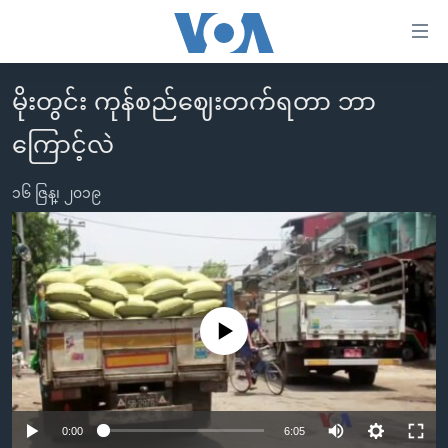
သုံး
ရ
လွယ်ကူ
မိုးတွင်း ကုန်စည်ဈေးတက်ရတာ ဘာ
မူလစာမျက်နှာ
စေ
ကြောင့်လဲ
မြန်မာ
သည့်
ကမ္ဘာ့သတင်းများ
Link
၁၆ ဇြန္၊ ၂၀၁၉
ဗွီဒီယို
နိုင်ငံတကာ
များ
သတင်းလွတ်လပ်ခွင့်
အမေရိကန်
ပင်မ
ရပ်ဝန်းတခု လမ်းတခု အလွန်
တရုတ်
အကြောင်းအရာ
သို့
အင်္ဂလိပ်စာလေ့လာမယ်
အစ္စရေး-ပါလက်စတိုင်း
No media source currently available
ကျော်
အပတ်စဉ်ကဏ္ဍများ
အမေရိကန်သုံးအီဒီယံ
ကြည့်
ရေဒီယိုနှင့်ရုပ်သံ အချက်အလက်များ
မကြေးမုံရဲ့ အင်္ဂလိပ်စာ
ရေဒီယို
ရန်
ပင်မ
ရေဒီယို/တီဗွီအစီအစဉ်
ရုပ်ရှင်ထဲက အင်္ဂလိပ်စာ
တီဗွီ
0:00
6:05