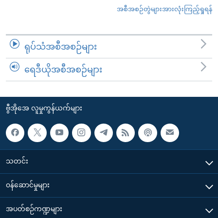
အစီအစဉ်တွဲများအားလုံးကြည့်ရှုရန်
ရုပ်သံအစီအစဉ်များ
ရေဒီယိုအစီအစဉ်များ
ဗွီအိုအေ လူမှုကွန်ယက်များ
သတင်း
၀န်ဆောင်မှုများ
အပတ်စဉ်ကဏ္ဍများ