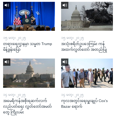
၁၅ မတ္၊ ၂၀၂၅
၁၅ မတ္၊ ၂၀၂၅
တရားရေးဌာနမှာ သမ္မတ Trump
အသုံးစရိတ်ဥပဒေကြမ်း ကန်
မိန့်ခွန်းပြော
အထက်လွှတ်တော် အတည်ပြု
၁၄ မတ္၊ ၂၀၂၅
၁၄ မတ္၊ ၂၀၂၅
အမေရိကန်အစိုးရဆက်လက်
ကုလအတွင်းရေးမှူးချုပ် Cox's
လည်ပတ်ရေး လွှတ်တော်အမတ်
Bazar ရောက်
တွေ ကြိုးပမ်း