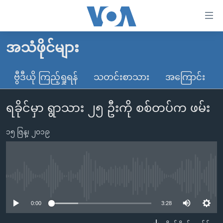
သုံး
ရ
လွယ်ကူ
အသံဖိုင်များ
မူလစာမျက်နှာ
စေ
မြန်မာ
ဗွီဒီယို ကြည့်ရှုရန်
သတင်းစာသား
အကြောင်း
သည့်
ကမ္ဘာ့သတင်းများ
Link
ရခိုင်မှာ ရွာသား ၂၅ ဦးကို စစ်တပ်က ဖမ်း
ဗွီဒီယို
နိုင်ငံတကာ
များ
သတင်းလွတ်လပ်ခွင့်
အမေရိကန်
ပင်မ
၁၅ ဇြန္၊ ၂၀၁၉
ရပ်ဝန်းတခု လမ်းတခု အလွန်
တရုတ်
အကြောင်းအရာ
သို့
အင်္ဂလိပ်စာလေ့လာမယ်
အစ္စရေး-ပါလက်စတိုင်း
ကျော်
အပတ်စဉ်ကဏ္ဍများ
အမေရိကန်သုံးအီဒီယံ
No media source currently available
ကြည့်
ရေဒီယိုနှင့်ရုပ်သံ အချက်အလက်များ
မကြေးမုံရဲ့ အင်္ဂလိပ်စာ
ရေဒီယို
ရန်
0:00
3:28
ပင်မ
ရေဒီယို/တီဗွီအစီအစဉ်
ရုပ်ရှင်ထဲက အင်္ဂလိပ်စာ
တီဗွီ