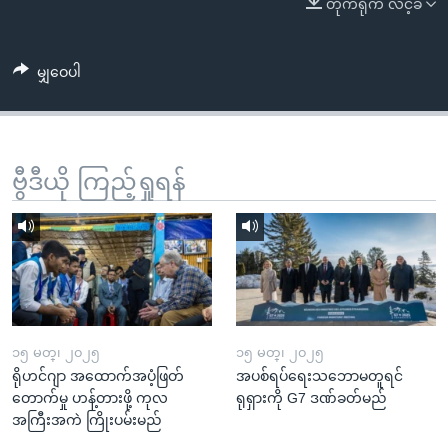
တိုက်ရိုက် လင့်ခ်
အ
သုတပဒေသာ အင်္ဂလိပ်စာ
ညွန်း
Learning English
စာမျက်နှာ
မျှဝေပါ
သို့
ဗွီအိုအေ လူမှုကွန်ယက်များ
ကျော်
ကြည့်
ရန်
ဗွီဒီယို ကြည့်ရှုရန်
ဘာသာစကားများ
ရှာဖွေ
ရန်
နေရာ
သို့
ကျော်
ရန်
၁၅ မတ္၊ ၂၀၂၅
၁၅ မတ္၊ ၂၀၂၅
ရိုဟင်ဂျာ အထောက်အပံ့ဖြတ်
အပစ်ရပ်ရေးသဘောမတူရင်
တောက်မှု ဟန့်တားဖို့ ကုလ
ရုရှားကို G7 ဒဏ်ခတ်မည်
အကြီးအကဲ ကြိုးပမ်းမည်