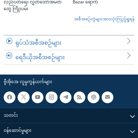
လည်ပတ်ရေး လွှတ်တော်အမတ်
Bazar ရောက်
တွေ ကြိုးပမ်း
အစီအစဉ်တွဲများအားလုံးကြည့်ရှုရန်
ရုပ်သံအစီအစဉ်များ
ရေဒီယိုအစီအစဉ်များ
ဗွီအိုအေ လူမှုကွန်ယက်များ
သတင်း
၀န်ဆောင်မှုများ