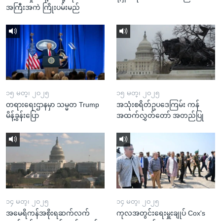
အကြီးအကဲ ကြိုးပမ်းမည်
၁၅ မတ္၊ ၂၀၂၅
၁၅ မတ္၊ ၂၀၂၅
တရားရေးဌာနမှာ သမ္မတ Trump
အသုံးစရိတ်ဥပဒေကြမ်း ကန်
မိန့်ခွန်းပြော
အထက်လွှတ်တော် အတည်ပြု
၁၄ မတ္၊ ၂၀၂၅
၁၄ မတ္၊ ၂၀၂၅
အမေရိကန်အစိုးရဆက်လက်
ကုလအတွင်းရေးမှူးချုပ် Cox's