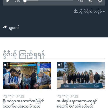
အ
0:00
4:56
သုတပဒေသာ အင်္ဂလိပ်စာ
ညွန်း
Learning English
တိုက်ရိုက် လင့်ခ်
စာမျက်နှာ
သို့
ဗွီအိုအေ လူမှုကွန်ယက်များ
ကျော်
မျှဝေပါ
ကြည့်
ရန်
ဘာသာစကားများ
ရှာဖွေ
ဗွီဒီယို ကြည့်ရှုရန်
ရန်
နေရာ
သို့
ကျော်
ရန်
၁၅ မတ္၊ ၂၀၂၅
၁၅ မတ္၊ ၂၀၂၅
ရိုဟင်ဂျာ အထောက်အပံ့ဖြတ်
အပစ်ရပ်ရေးသဘောမတူရင်
တောက်မှု ဟန့်တားဖို့ ကုလ
ရုရှားကို G7 ဒဏ်ခတ်မည်