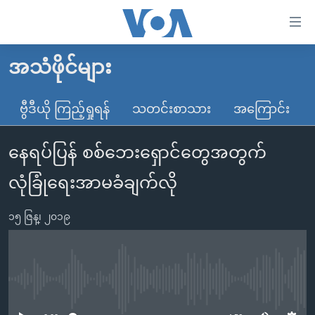
သုံး
ရ
လွယ်ကူ
အသံဖိုင်များ
မူလစာမျက်နှာ
စေ
မြန်မာ
ဗွီဒီယို ကြည့်ရှုရန်
သတင်းစာသား
အကြောင်း
သည့်
ကမ္ဘာ့သတင်းများ
Link
နေရပ်ပြန် စစ်ဘေးရှောင်တွေအတွက်
ဗွီဒီယို
နိုင်ငံတကာ
များ
သတင်းလွတ်လပ်ခွင့်
အမေရိကန်
လုံခြုံရေးအာမခံချက်လို
ပင်မ
ရပ်ဝန်းတခု လမ်းတခု အလွန်
တရုတ်
အကြောင်းအရာ
၁၅ ဇြန္၊ ၂၀၁၉
သို့
အင်္ဂလိပ်စာလေ့လာမယ်
အစ္စရေး-ပါလက်စတိုင်း
ကျော်
အပတ်စဉ်ကဏ္ဍများ
အမေရိကန်သုံးအီဒီယံ
ကြည့်
ရေဒီယိုနှင့်ရုပ်သံ အချက်အလက်များ
မကြေးမုံရဲ့ အင်္ဂလိပ်စာ
ရေဒီယို
ရန်
No media source currently available
ပင်မ
ရေဒီယို/တီဗွီအစီအစဉ်
ရုပ်ရှင်ထဲက အင်္ဂလိပ်စာ
တီဗွီ