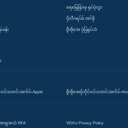
ရေမြေခြားမှ ရုပ်ပုံလွှာ
ပိုလီဂရပ်ဖ်.အင်ဖို
်းခန်း
ဗွီအိုအေ ပုံပြရုပ်သံ
း
ိုင်းလ်သတင်းအက်ပ်-Apple
ဗွီအိုအေမိုဘိုင်းလ်သတင်းအက်ပ်-An
 အာရှအသံ RFA
VOA's Privacy Policy