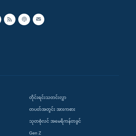
တိုင်းရင်းသတင်းလွှာ
တပတ်အတွင်း အားကစား
သုတစုံလင် အမေရိကန်တခွင်
Gen Z