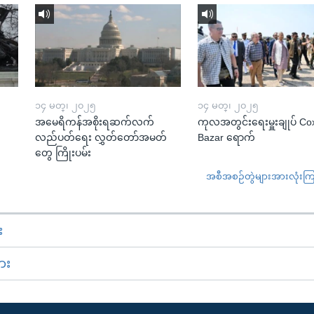
၁၄ မတ္၊ ၂၀၂၅
၁၄ မတ္၊ ၂၀၂၅
အမေရိကန်အစိုးရဆက်လက်
ကုလအတွင်းရေးမှူးချုပ် Co
လည်ပတ်ရေး လွှတ်တော်အမတ်
Bazar ရောက်
တွေ ကြိုးပမ်း
အစီအစဉ်တွဲများအားလုံးကြည့
း
ား