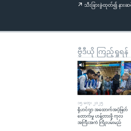
သုတပဒေသာ အင်္ဂလိပ်စာ
အ
သီးခြားခွဲထုတ်၍ နားဆင
ညွန်း
စာမျက်နှာ
သို့
ကျော်
ကြည့်
ရန်
ဗွီဒီယို ကြည့်ရှုရန်
ရှာဖွေ
ရန်
နေရာ
သို့
ကျော်
ရန်
၁၅ မတ္၊ ၂၀၂၅
ရိုဟင်ဂျာ အထောက်အပံ့ဖြတ်
တောက်မှု ဟန့်တားဖို့ ကုလ
အကြီးအကဲ ကြိုးပမ်းမည်