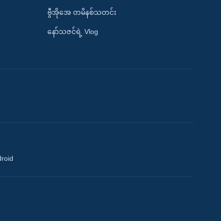
ဗွီအိုအေ တမိနစ်သတင်း
နော်သဇင်ရဲ့ Vlog
droid