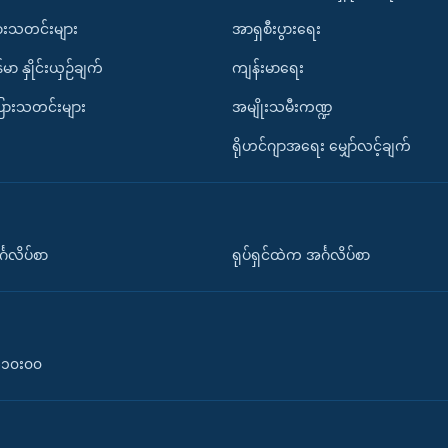
ားသတင်းများ
အာရှစီးပွားရေး
်မာ နှိုင်းယှဉ်ချက်
ကျန်းမာရေး
ပြားသတင်းများ
အမျိုးသမီးကဏ္ဍ
ရိုဟင်ဂျာအရေး မျှော်လင့်ချက်
်္ဂလိပ်စာ
ရုပ်ရှင်ထဲက အင်္ဂလိပ်စာ
၀-၁၀း၀၀