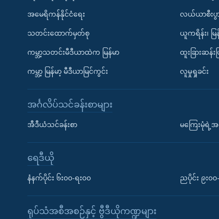
အမေရိကန်နိုင်ငံရေး
လယ်ယာစီးပွ
သတင်းထောက်မှတ်စု
ယူကရိန်း၊ မြန
ကမ္ဘာ့သတင်းမီဒီယာထဲက မြန်မာ
ထူးခြားဆန်း
ကမ္ဘာ့ မြန်မာ့ မီဒီယာမြင်ကွင်း
လူမှုရှုခင်း
အင်္ဂလိပ်သင်ခန်းစာများ
အီဒီယံသင်ခန်းစာ
မကြေးမုံရဲ့အင
ရေဒီယို
နံနက်ပိုင်း ၆း၀၀-ရး၀၀
ညပိုင်း ၉း၀
ရုပ်သံအစီအစဉ်နှင့် ဗွီဒီယိုကဏ္ဍများ