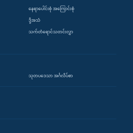
နေရာပေါင်းစုံ အကြောင်းစုံ
ဒို့အသံ
သက်တံရောင်သတင်းလွှာ
သုတပဒေသာ အင်္ဂလိပ်စာ