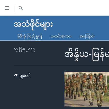
သုံး
ရ
ရှာဖွေ
လွယ်ကူ
မူလစာမျက်နှာ
အသံဖိုင်များ
ရ
စေ
မြန်မာ
လာ
ဗွီဒီယို ကြည့်ရှုရန်
သတင်းစာသား
အကြောင်း
သည့်
ဒ်
ကမ္ဘာ့သတင်းများ
Link
ဗွီဒီယို
နိုင်ငံတကာ
၁၇ ဇြန္၊ ၂၀၁၉
အိန္ဒိယ-မြန
များ
သတင်းလွတ်လပ်ခွင့်
အမေရိကန်
ပင်မ
ရပ်ဝန်းတခု လမ်းတခု အလွန်
တရုတ်
အကြောင်းအရာ
အင်္ဂလိပ်စာလေ့လာမယ်
အစ္စရေး-ပါလက်စတိုင်း
မျှဝေပါ
သို့
အပတ်စဉ်ကဏ္ဍများ
အမေရိကန်သုံးအီဒီယံ
ကျော်
ကြည့်
ရေဒီယိုနှင့်ရုပ်သံ အချက်အလက်များ
မကြေးမုံရဲ့ အင်္ဂလိပ်စာ
ရေဒီယို
ရန်
ရေဒီယို/တီဗွီအစီအစဉ်
ရုပ်ရှင်ထဲက အင်္ဂလိပ်စာ
တီဗွီ
ပင်မ