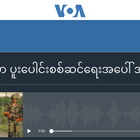
်မာ ပူးပေါင်းစစ်ဆင်ရေးအပေါ် 
No media source currently availa
0:00