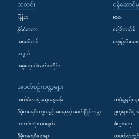
သတင်း
၀န်ဆောင်မှ
မြန်မာ
RSS
နိုင်ငံတကာ
ပေါ့ဒ်ကတ်စ်
အမေရိကန်
နေ့စဉ်အီးမေ
တရုတ်
အစ္စရေး-ပါလက်စတိုင်း
အပတ်စဉ်ကဏ္ဍများ
အယ်ဒီတာနဲ့ ဆွေးနွေးခန်း
သိပ္ပံနဲ့နည်း
ဒီမိုကရေစီ၊ လူ့အခွင့်အရေးနှင့် ခေတ်ပြိုင်ကမ္ဘာ
ဥတုရာသီနဲ့ 
သတင်းသုံးသပ်ချက်
စီးပွားရေး
ဒီမိုကရေစီရေးရာ
တပတ်အတွင်