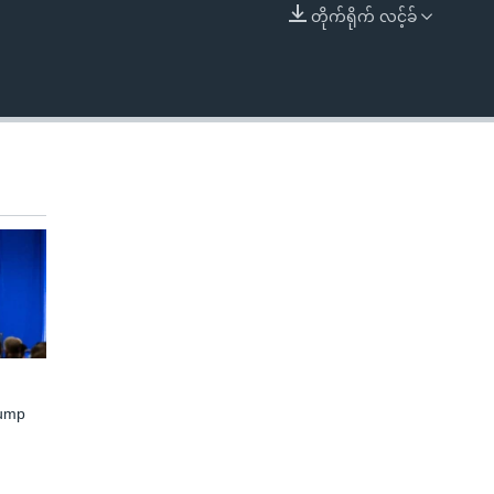
တိုက်ရိုက် လင့်ခ်
EMBED
rump