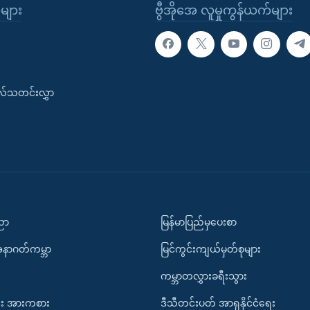
ုများ
ဗွီအိုအေ လူမှုကွန်ယက်များ
းလ်သတင်းလွှာ
ပညာ
မြန်မာပြည်မှပေးစာ
အနာဂတ်ကမ္ဘာ
မြင်ကွင်းကျယ်မှတ်စုများ
ကမ္ဘာတလွှားခရီးသွား
း အားကစား
ဒီသီတင်းပတ် အာရှနိုင်ငံရေး