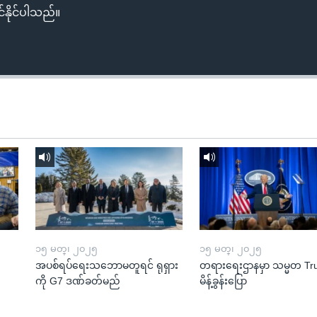
်နိုင်ပါသည်။
၁၅ မတ္၊ ၂၀၂၅
၁၅ မတ္၊ ၂၀၂၅
အပစ်ရပ်ရေးသဘောမတူရင် ရုရှား
တရားရေးဌာနမှာ သမ္မတ T
ကို G7 ဒဏ်ခတ်မည်
မိန့်ခွန်းပြော