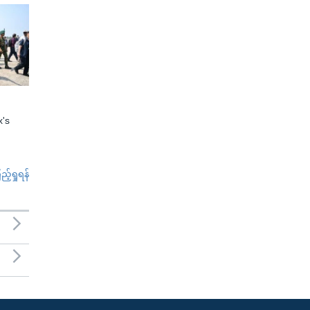
x's
်ရှုရန်