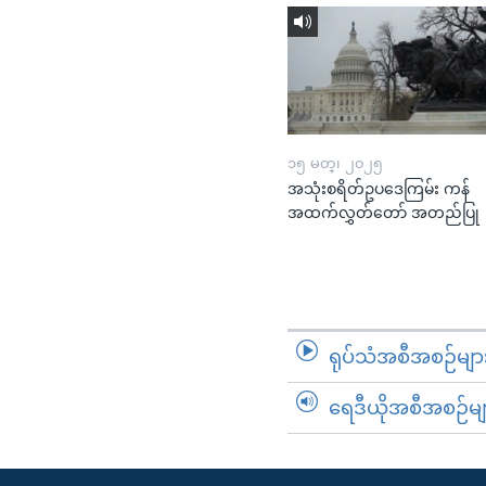
၁၅ မတ္၊ ၂၀၂၅
အသုံးစရိတ်ဥပဒေကြမ်း ကန်
အထက်လွှတ်တော် အတည်ပြု
ရုပ်သံအစီအစဉ်မျာ
ရေဒီယိုအစီအစဉ်မျ