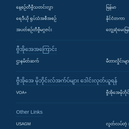
နေ့စဉ်တီဗွီသတင်းလွှာ
မြန်မာ
ရေဒီယို ရုပ်သံအစီအစဉ်
နိုင်ငံတကာ
အပတ်စဉ်တီဗွီမဂ္ဂဇင်း
တွေ့ဆုံမေးမြန
ဗွီအိုအေအကြောင်း
ဌာနမိတ်ဆက်
မီတာလှိုင်းမျာ
ဗွီအိုအေ မိုဘိုင်းလ်အက်ပ်များ ဒေါင်းလုတ်ယူရန်
Learning English
VOA+
ဗွီအိုအေမိုဘ
ဗွီအိုအေ လူမှုကွန်ယက်များ
Other Links
USAGM
လွတ်လပ်တဲ့