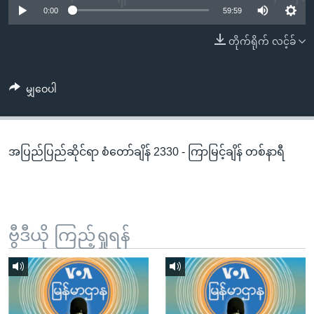
အ
0:00
59:59
သုတပဒေသာ အင်္ဂလိပ်စာ
ညွန်း
Learning English
တိုက်ရိုက် လင့်ခ်
စာမျက်နှာ
သို့
ဗွီအိုအေ လူမှုကွန်ယက်များ
ကျော်
မျှဝေပါ
ကြည့်
ရန်
ဘာသာစကားများ
ရှာဖွေ
အပြည်ပြည်ဆိုင်ရာ စံတော်ချိန် 2330 - ကြာမြင့်ချိန် တစ်နာရီ
ရန်
နေရာ
သို့
ကျော်
ရန်
ဗွီဒီယို ကြည့်ရှုရန်