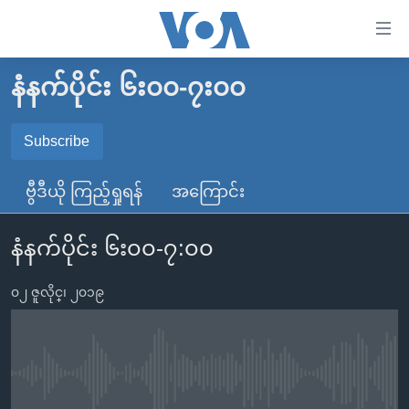
သုံး
ရ
လွယ်ကူ
နံနက်ပိုင်း ၆း၀၀-၇း၀၀
မူလစာမျက်နှာ
စေ
မြန်မာ
Subscribe
သည့်
SUBSCRIBE
ကမ္ဘာ့သတင်းများ
Link
ဗွီဒီယို ကြည့်ရှုရန်
အကြောင်း
ဗွီဒီယို
နိုင်ငံတကာ
များ
Spotify
သတင်းလွတ်လပ်ခွင့်
အမေရိကန်
ပင်မ
နံနက်ပိုင်း ၆း၀၀-၇:၀၀
ရပ်ဝန်းတခု လမ်းတခု အလွန်
တရုတ်
အကြောင်းအရာ
ရယူရန်
သို့
၀၂ ဇူလိုင္၊ ၂၀၁၉
အင်္ဂလိပ်စာလေ့လာမယ်
အစ္စရေး-ပါလက်စတိုင်း
ကျော်
အပတ်စဉ်ကဏ္ဍများ
အမေရိကန်သုံးအီဒီယံ
ကြည့်
ရေဒီယိုနှင့်ရုပ်သံ အချက်အလက်များ
မကြေးမုံရဲ့ အင်္ဂလိပ်စာ
ရေဒီယို
ရန်
No media source currently available
ပင်မ
ရေဒီယို/တီဗွီအစီအစဉ်
ရုပ်ရှင်ထဲက အင်္ဂလိပ်စာ
တီဗွီ