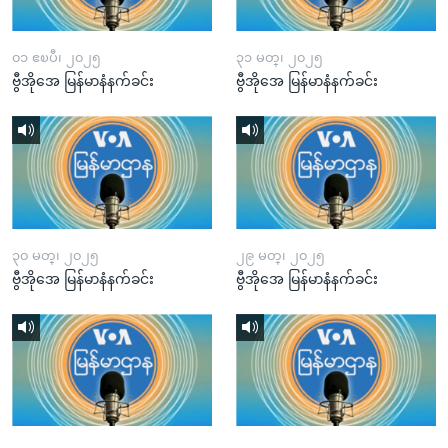
၀၁ ဧၿပီ၊ ၂၀၂၅
၃၁ မတ္၊ ၂၀၂၅
ဗွီအိုအေ မြန်မာနံနက်ခင်း
ဗွီအိုအေ မြန်မာနံနက်ခင်း
၃၀ မတ္၊ ၂၀၂၅
၂၉ မတ္၊ ၂၀၂၅
ဗွီအိုအေ မြန်မာနံနက်ခင်း
ဗွီအိုအေ မြန်မာနံနက်ခင်း