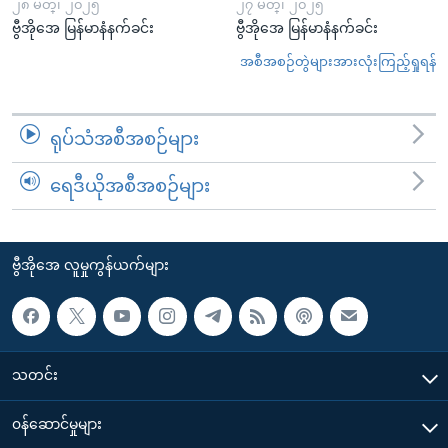
၂၈ မတ္၊ ၂၀၂၅
၂၇ မတ္၊ ၂၀၂၅
ဗွီအိုအေ မြန်မာနံနက်ခင်း
ဗွီအိုအေ မြန်မာနံနက်ခင်း
အစီအစဉ်တွဲများအားလုံးကြည့်ရှုရန်
ရုပ်သံအစီအစဉ်များ
ရေဒီယိုအစီအစဉ်များ
ဗွီအိုအေ လူမှုကွန်ယက်များ
သတင်း
၀န်ဆောင်မှုများ