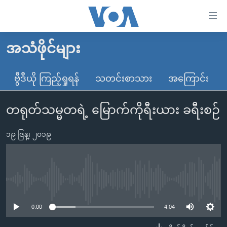
သုံး
ရ
လွယ်ကူ
အသံဖိုင်များ
မူလစာမျက်နှာ
စေ
မြန်မာ
ဗွီဒီယို ကြည့်ရှုရန်
သတင်းစာသား
အကြောင်း
သည့်
ကမ္ဘာ့သတင်းများ
Link
တရုတ်သမ္မတရဲ့ မြောက်ကိုရီးယား ခရီးစဉ်
ဗွီဒီယို
နိုင်ငံတကာ
များ
သတင်းလွတ်လပ်ခွင့်
အမေရိကန်
ပင်မ
၁၉ ဇြန္၊ ၂၀၁၉
ရပ်ဝန်းတခု လမ်းတခု အလွန်
တရုတ်
အကြောင်းအရာ
သို့
အင်္ဂလိပ်စာလေ့လာမယ်
အစ္စရေး-ပါလက်စတိုင်း
ကျော်
အပတ်စဉ်ကဏ္ဍများ
အမေရိကန်သုံးအီဒီယံ
No media source currently available
ကြည့်
ရေဒီယိုနှင့်ရုပ်သံ အချက်အလက်များ
မကြေးမုံရဲ့ အင်္ဂလိပ်စာ
ရေဒီယို
ရန်
0:00
4:04
ပင်မ
ရေဒီယို/တီဗွီအစီအစဉ်
ရုပ်ရှင်ထဲက အင်္ဂလိပ်စာ
တီဗွီ