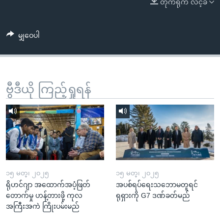
တိုက်ရိုက် လင့်ခ်
အ
သုတပဒေသာ အင်္ဂလိပ်စာ
ညွန်း
Learning English
စာမျက်နှာ
မျှဝေပါ
သို့
ဗွီအိုအေ လူမှုကွန်ယက်များ
ကျော်
ကြည့်
ရန်
ဗွီဒီယို ကြည့်ရှုရန်
ဘာသာစကားများ
ရှာဖွေ
ရန်
နေရာ
သို့
ကျော်
ရန်
၁၅ မတ္၊ ၂၀၂၅
၁၅ မတ္၊ ၂၀၂၅
ရိုဟင်ဂျာ အထောက်အပံ့ဖြတ်
အပစ်ရပ်ရေးသဘောမတူရင်
တောက်မှု ဟန့်တားဖို့ ကုလ
ရုရှားကို G7 ဒဏ်ခတ်မည်
အကြီးအကဲ ကြိုးပမ်းမည်