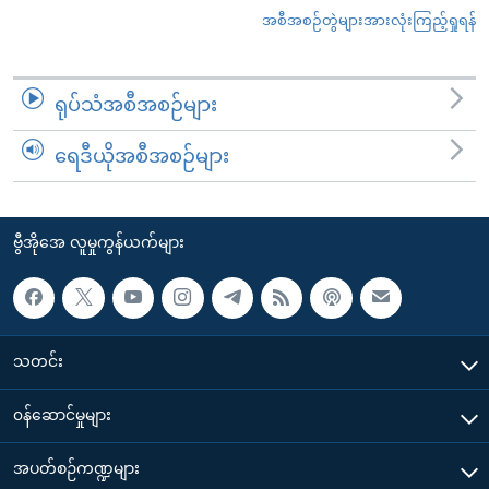
အစီအစဉ်တွဲများအားလုံးကြည့်ရှုရန်
ရုပ်သံအစီအစဉ်များ
ရေဒီယိုအစီအစဉ်များ
ဗွီအိုအေ လူမှုကွန်ယက်များ
သတင်း
၀န်ဆောင်မှုများ
အပတ်စဉ်ကဏ္ဍများ