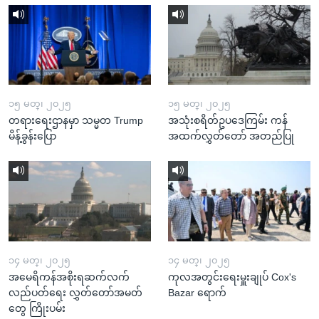
၁၅ မတ္၊ ၂၀၂၅
၁၅ မတ္၊ ၂၀၂၅
တရားရေးဌာနမှာ သမ္မတ Trump
အသုံးစရိတ်ဥပဒေကြမ်း ကန်
မိန့်ခွန်းပြော
အထက်လွှတ်တော် အတည်ပြု
၁၄ မတ္၊ ၂၀၂၅
၁၄ မတ္၊ ၂၀၂၅
အမေရိကန်အစိုးရဆက်လက်
ကုလအတွင်းရေးမှူးချုပ် Cox's
လည်ပတ်ရေး လွှတ်တော်အမတ်
Bazar ရောက်
တွေ ကြိုးပမ်း