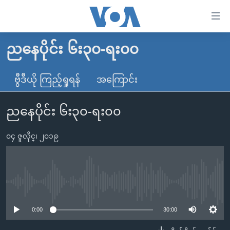
သုံး
ရ
လွယ်ကူ
ညနေပိုင်း ၆း၃၀-ရး၀၀
မူလစာမျက်နှာ
စေ
မြန်မာ
ဗွီဒီယို ကြည့်ရှုရန်
အကြောင်း
သည့်
ကမ္ဘာ့သတင်းများ
Link
ညနေပိုင်း ၆း၃၀-ရး၀၀
ဗွီဒီယို
နိုင်ငံတကာ
များ
သတင်းလွတ်လပ်ခွင့်
အမေရိကန်
ပင်မ
၀၄ ဇူလိုင္၊ ၂၀၁၉
ရပ်ဝန်းတခု လမ်းတခု အလွန်
တရုတ်
အကြောင်းအရာ
သို့
အင်္ဂလိပ်စာလေ့လာမယ်
အစ္စရေး-ပါလက်စတိုင်း
ကျော်
အပတ်စဉ်ကဏ္ဍများ
အမေရိကန်သုံးအီဒီယံ
No media source currently available
ကြည့်
ရေဒီယိုနှင့်ရုပ်သံ အချက်အလက်များ
မကြေးမုံရဲ့ အင်္ဂလိပ်စာ
ရေဒီယို
ရန်
0:00
30:00
ပင်မ
ရေဒီယို/တီဗွီအစီအစဉ်
ရုပ်ရှင်ထဲက အင်္ဂလိပ်စာ
တီဗွီ