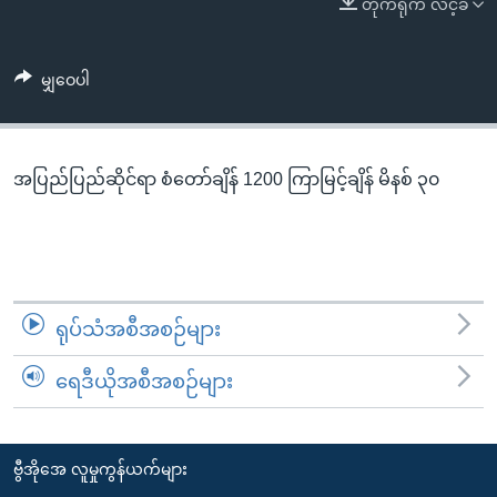
တိုက်ရိုက် လင့်ခ်
အ
သုတပဒေသာ အင်္ဂလိပ်စာ
ညွန်း
Learning English
စာမျက်နှာ
မျှဝေပါ
သို့
ဗွီအိုအေ လူမှုကွန်ယက်များ
ကျော်
ကြည့်
အပြည်ပြည်ဆိုင်ရာ စံတော်ချိန် 1200 ကြာမြင့်ချိန် မိနစ် ၃၀
ရန်
ဘာသာစကားများ
ရှာဖွေ
ရန်
နေရာ
သို့
ရုပ်သံအစီအစဉ်များ
ကျော်
ရန်
ရေဒီယိုအစီအစဉ်များ
ဗွီအိုအေ လူမှုကွန်ယက်များ