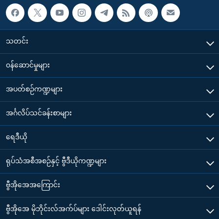
သတင်း
၀န်ဆောင်မှုများ
အပတ်စဉ်ကဏ္ဍများ
အင်္ဂလိပ်သင်ခန်းစာများ
ရေဒီယို
ရုပ်သံအစီအစဉ်နှင့် ဗွီဒီယိုကဏ္ဍများ
ဗွီအိုအေအကြောင်း
ဗွီအိုအေ မိုဘိုင်းလ်အက်ပ်များ ဒေါင်းလုတ်ယူရန်