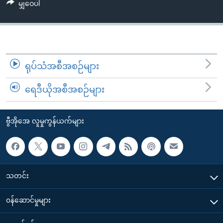
မျှဝေပါ
ရုပ်သံအစီအစဉ်များ
ရေဒီယိုအစီအစဉ်များ
ဗွီအိုအေ လူမှုကွန်ယက်များ
သတင်း
၀န်ဆောင်မှုများ