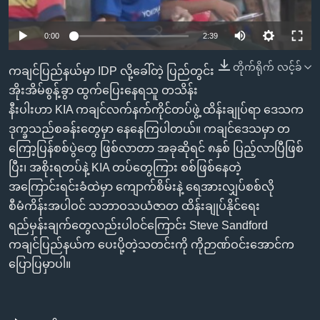
အ
သုတပဒေသာ အင်္ဂလိပ်စာ
ညွန်း
Learning English
0:00
2:39
စာမျက်နှာ
သို့
ဗွီအိုအေ လူမှုကွန်ယက်များ
တိုက်ရိုက် လင့်ခ်
ကချင်ပြည်နယ်မှာ IDP လို့ခေါ်တဲ့ ပြည်တွင်း
ကျော်
အိုးအိမ်စွန့်ခွာ ထွက်ပြေးနေရသူ တသိန်း
ကြည့်
နီးပါးဟာ KIA ကချင်လက်နက်ကိုင်တပ်ဖွဲ့ ထိန်းချုပ်ရာ ဒေသက
ရန်
ဒုက္ခသည်စခန်းတွေမှာ နေနေကြပါတယ်။ ကချင်ဒေသမှာ တ
ဘာသာစကားများ
ရှာဖွေ
ကြော့ပြန်စစ်ပွဲတွေ ဖြစ်လာတာ အခုဆိုရင် ၈နှစ် ပြည့်လာပြီဖြစ်
ရန်
ပြီး၊ အစိုးရတပ်နဲ့ KIA တပ်တွေကြား စစ်ဖြစ်နေတဲ့
နေရာ
အကြောင်းရင်းခံထဲမှာ ကျောက်စိမ်းနဲ့ ရေအားလျှပ်စစ်လို
သို့
စီမံကိန်းအပါဝင် သဘာဝသယံဇာတ ထိန်းချုပ်နိုင်ရေး
ကျော်
ရည်မှန်းချက်တွေလည်းပါဝင်ကြောင်း Steve Sandford
ရန်
ကချင်ပြည်နယ်က ပေးပို့တဲ့သတင်းကို ကိုဉာဏ်ဝင်းအောင်က
ပြောပြမှာပါ။