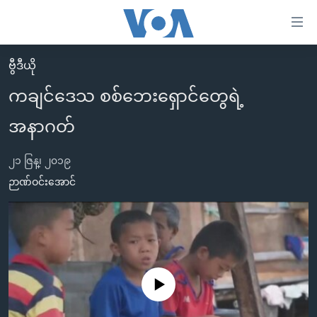
သုံး
ရ
လွယ်ကူ
ဗွီဒီယို
မူလစာမျက်နှာ
စေ
ကချင်ဒေသ စစ်ဘေးရှောင်တွေရဲ့
မြန်မာ
သည့်
အနာဂတ်
ကမ္ဘာ့သတင်းများ
Link
ဗွီဒီယို
နိုင်ငံတကာ
များ
၂၁ ဇြန္၊ ၂၀၁၉
သတင်းလွတ်လပ်ခွင့်
အမေရိကန်
ဉာဏ်ဝင်းအောင်
ပင်မ
ရပ်ဝန်းတခု လမ်းတခု အလွန်
တရုတ်
အကြောင်းအရာ
သို့
အင်္ဂလိပ်စာလေ့လာမယ်
အစ္စရေး-ပါလက်စတိုင်း
ကျော်
အပတ်စဉ်ကဏ္ဍများ
အမေရိကန်သုံးအီဒီယံ
ကြည့်
ရေဒီယိုနှင့်ရုပ်သံ အချက်အလက်များ
မကြေးမုံရဲ့ အင်္ဂလိပ်စာ
ရေဒီယို
ရန်
No media source currently available
ပင်မ
ရေဒီယို/တီဗွီအစီအစဉ်
ရုပ်ရှင်ထဲက အင်္ဂလိပ်စာ
တီဗွီ