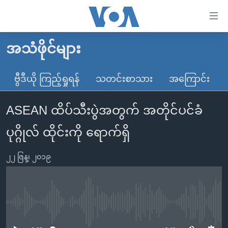
သုံး
ရ
လွယ်ကူ
အသံဖိုင်များ
မူလစာမျက်နှာ
စေ
မြန်မာ
ဗွီဒီယို ကြည့်ရှုရန်
သတင်းစာသား
အကြောင်း
သည့်
ကမ္ဘာ့သတင်းများ
Link
ASEAN ထိပ်သီးပွဲအတွက် အတိုင်ပင်ခံ
ဗွီဒီယို
နိုင်ငံတကာ
များ
သတင်းလွတ်လပ်ခွင့်
အမေရိကန်
ပုဂ္ဂိုလ် ထိုင်းကို ရောက်ရှိ
ပင်မ
ရပ်ဝန်းတခု လမ်းတခု အလွန်
တရုတ်
အကြောင်းအရာ
၂၂ ဇြန္၊ ၂၀၁၉
သို့
အင်္ဂလိပ်စာလေ့လာမယ်
အစ္စရေး-ပါလက်စတိုင်း
ကျော်
အပတ်စဉ်ကဏ္ဍများ
အမေရိကန်သုံးအီဒီယံ
ကြည့်
ရေဒီယိုနှင့်ရုပ်သံ အချက်အလက်များ
မကြေးမုံရဲ့ အင်္ဂလိပ်စာ
ရေဒီယို
ရန်
No media source currently available
ပင်မ
ရေဒီယို/တီဗွီအစီအစဉ်
ရုပ်ရှင်ထဲက အင်္ဂလိပ်စာ
တီဗွီ