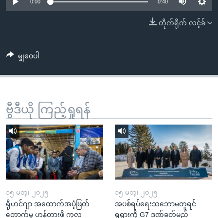
အ
0:00
0:40
သုတပဒေသာ အင်္ဂလိပ်စာ
ညွန်း
Learning English
တိုက်ရိုက် လင့်ခ်
စာမျက်နှာ
သို့
ဗွီအိုအေ လူမှုကွန်ယက်များ
ကျော်
မျှဝေပါ
ကြည့်
ရန်
ဘာသာစကားများ
ရှာဖွေ
ဗွီဒီယို ကြည့်ရှုရန်
ရန်
နေရာ
သို့
ကျော်
ရန်
၁၅ မတ္၊ ၂၀၂၅
၁၅ မတ္၊ ၂၀၂၅
ရိုဟင်ဂျာ အထောက်အပံ့ဖြတ်
အပစ်ရပ်ရေးသဘောမတူရင်
တောက်မှု ဟန့်တားဖို့ ကုလ
ရုရှားကို G7 ဒဏ်ခတ်မည်