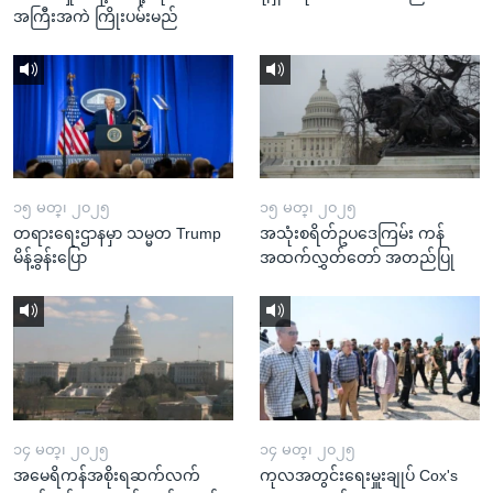
အကြီးအကဲ ကြိုးပမ်းမည်
၁၅ မတ္၊ ၂၀၂၅
၁၅ မတ္၊ ၂၀၂၅
တရားရေးဌာနမှာ သမ္မတ Trump
အသုံးစရိတ်ဥပဒေကြမ်း ကန်
မိန့်ခွန်းပြော
အထက်လွှတ်တော် အတည်ပြု
၁၄ မတ္၊ ၂၀၂၅
၁၄ မတ္၊ ၂၀၂၅
အမေရိကန်အစိုးရဆက်လက်
ကုလအတွင်းရေးမှူးချုပ် Cox's