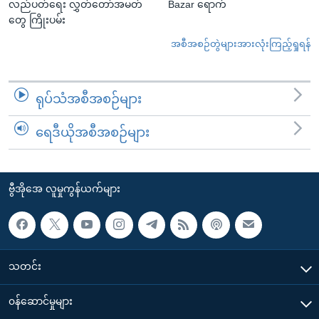
လည်ပတ်ရေး လွှတ်တော်အမတ်
Bazar ရောက်
တွေ ကြိုးပမ်း
အစီအစဉ်တွဲများအားလုံးကြည့်ရှုရန်
ရုပ်သံအစီအစဉ်များ
ရေဒီယိုအစီအစဉ်များ
ဗွီအိုအေ လူမှုကွန်ယက်များ
သတင်း
၀န်ဆောင်မှုများ