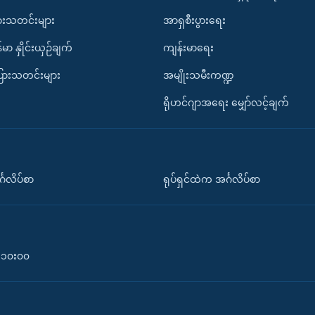
ားသတင်းများ
အာရှစီးပွားရေး
်မာ နှိုင်းယှဉ်ချက်
ကျန်းမာရေး
ပြားသတင်းများ
အမျိုးသမီးကဏ္ဍ
ရိုဟင်ဂျာအရေး မျှော်လင့်ချက်
်္ဂလိပ်စာ
ရုပ်ရှင်ထဲက အင်္ဂလိပ်စာ
၀-၁၀း၀၀