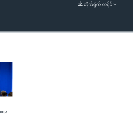
တိုက်ရိုက် လင့်ခ်
EMBED
rump