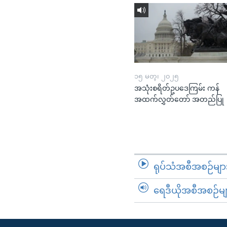
၁၅ မတ္၊ ၂၀၂၅
အသုံးစရိတ်ဥပဒေကြမ်း ကန်
အထက်လွှတ်တော် အတည်ပြု
ရုပ်သံအစီအစဉ်မျာ
ရေဒီယိုအစီအစဉ်မျ