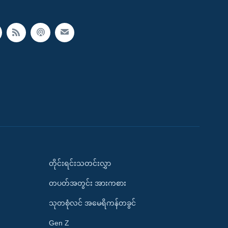
တိုင်းရင်းသတင်းလွှာ
တပတ်အတွင်း အားကစား
သုတစုံလင် အမေရိကန်တခွင်
Gen Z