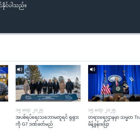
်နိုင်ပါသည်။
၁၅ မတ္၊ ၂၀၂၅
၁၅ မတ္၊ ၂၀၂၅
အပစ်ရပ်ရေးသဘောမတူရင် ရုရှား
တရားရေးဌာနမှာ သမ္မတ T
ကို G7 ဒဏ်ခတ်မည်
မိန့်ခွန်းပြော