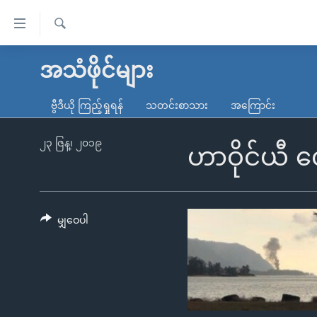
သုံး
ရ
ရှာဖွေ
လွယ်ကူ
မူလစာမျက်နှာ
အသံဖိုင်များ
ရ
စေ
မြန်မာ
လာ
ဗွီဒီယို ကြည့်ရှုရန်
သတင်းစာသား
အကြောင်း
သည့်
ဒ်
ကမ္ဘာ့သတင်းများ
Link
ဗွီဒီယို
နိုင်ငံတကာ
၂၃ ဇြန္၊ ၂၀၁၉
ဟာဝိုင်ယီ 
များ
သတင်းလွတ်လပ်ခွင့်
အမေရိကန်
ပင်မ
ရပ်ဝန်းတခု လမ်းတခု အလွန်
တရုတ်
အကြောင်းအရာ
အင်္ဂလိပ်စာလေ့လာမယ်
အစ္စရေး-ပါလက်စတိုင်း
မျှဝေပါ
သို့
အပတ်စဉ်ကဏ္ဍများ
အမေရိကန်သုံးအီဒီယံ
ကျော်
ကြည့်
ရေဒီယိုနှင့်ရုပ်သံ အချက်အလက်များ
မကြေးမုံရဲ့ အင်္ဂလိပ်စာ
ရေဒီယို
ရန်
ရေဒီယို/တီဗွီအစီအစဉ်
ရုပ်ရှင်ထဲက အင်္ဂလိပ်စာ
တီဗွီ
ပင်မ