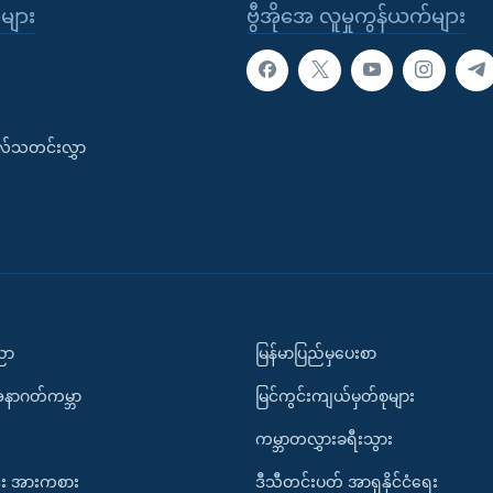
ုများ
ဗွီအိုအေ လူမှုကွန်ယက်များ
းလ်သတင်းလွှာ
ပညာ
မြန်မာပြည်မှပေးစာ
အနာဂတ်ကမ္ဘာ
မြင်ကွင်းကျယ်မှတ်စုများ
ကမ္ဘာတလွှားခရီးသွား
း အားကစား
ဒီသီတင်းပတ် အာရှနိုင်ငံရေး