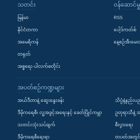
သတင်း
၀န်ဆောင်မှ
မြန်မာ
RSS
နိုင်ငံတကာ
ပေါ့ဒ်ကတ်စ်
အမေရိကန်
နေ့စဉ်အီးမေ
တရုတ်
အစ္စရေး-ပါလက်စတိုင်း
အပတ်စဉ်ကဏ္ဍများ
အယ်ဒီတာနဲ့ ဆွေးနွေးခန်း
သိပ္ပံနဲ့နည်း
ဒီမိုကရေစီ၊ လူ့အခွင့်အရေးနှင့် ခေတ်ပြိုင်ကမ္ဘာ
ဥတုရာသီနဲ့ 
သတင်းသုံးသပ်ချက်
စီးပွားရေး
ဒီမိုကရေစီရေးရာ
တပတ်အတွင်