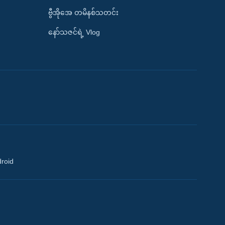
ဗွီအိုအေ တမိနစ်သတင်း
နော်သဇင်ရဲ့ Vlog
droid