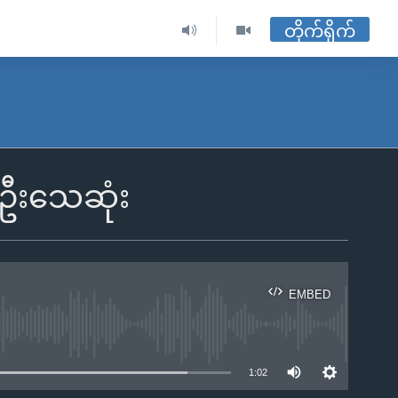
တိုက်ရိုက်
 ဦးသေဆုံး
EMBED
ble
1:02