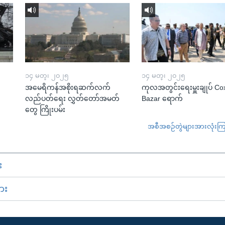
၁၄ မတ္၊ ၂၀၂၅
၁၄ မတ္၊ ၂၀၂၅
အမေရိကန်အစိုးရဆက်လက်
ကုလအတွင်းရေးမှူးချုပ် Co
လည်ပတ်ရေး လွှတ်တော်အမတ်
Bazar ရောက်
တွေ ကြိုးပမ်း
အစီအစဉ်တွဲများအားလုံးကြည့
း
ား