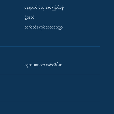
နေရာပေါင်းစုံ အကြောင်းစုံ
ဒို့အသံ
သက်တံရောင်သတင်းလွှာ
သုတပဒေသာ အင်္ဂလိပ်စာ