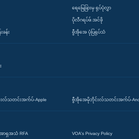
ရေမြေခြားမှ ရုပ်ပုံလွှာ
ပိုလီဂရပ်ဖ်.အင်ဖို
်းခန်း
ဗွီအိုအေ ပုံပြရုပ်သံ
း
ိုင်းလ်သတင်းအက်ပ်-Apple
ဗွီအိုအေမိုဘိုင်းလ်သတင်းအက်ပ်-An
 အာရှအသံ RFA
VOA's Privacy Policy