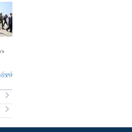
x's
်ရှုရန်