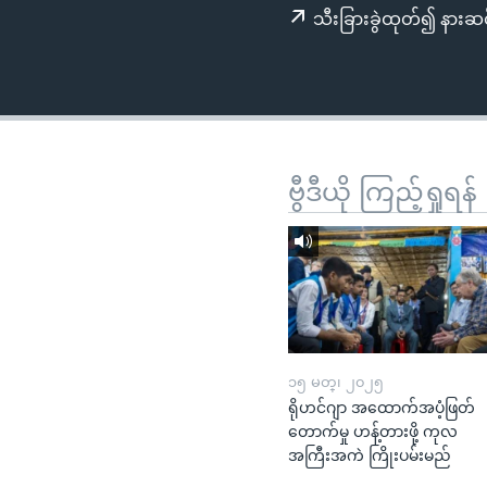
သုတပဒေသာ အင်္ဂလိပ်စာ
အ
သီးခြားခွဲထုတ်၍ နားဆင
ညွန်း
စာမျက်နှာ
သို့
ကျော်
ကြည့်
ရန်
ဗွီဒီယို ကြည့်ရှုရန်
ရှာဖွေ
ရန်
နေရာ
သို့
ကျော်
ရန်
၁၅ မတ္၊ ၂၀၂၅
ရိုဟင်ဂျာ အထောက်အပံ့ဖြတ်
တောက်မှု ဟန့်တားဖို့ ကုလ
အကြီးအကဲ ကြိုးပမ်းမည်