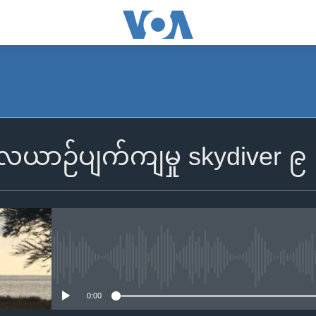
လေယာဉ်ပျက်ကျမှု skydiver ၉
No media source currently availa
0:00