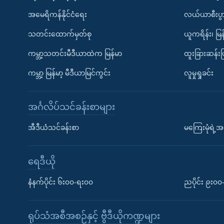
အမေရိကန်နိုင်ငံရေး
လယ်ယာစီးပွ
သတင်းထောက်မှတ်စု
ယူကရိန်း၊ မြန
ကမ္ဘာ့သတင်းမီဒီယာထဲက မြန်မာ
ထူးခြားဆန်း
ကမ္ဘာ့ မြန်မာ့ မီဒီယာမြင်ကွင်း
လူမှုရှုခင်း
အင်္ဂလိပ်သင်ခန်းစာများ
အီဒီယံသင်ခန်းစာ
မကြေးမုံရဲ့အင
ရေဒီယို
နံနက်ပိုင်း ၆း၀၀-ရး၀၀
ညပိုင်း ၉း၀
ရုပ်သံအစီအစဉ်နှင့် ဗွီဒီယိုကဏ္ဍများ