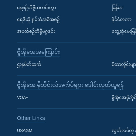
နေ့စဉ်တီဗွီသတင်းလွှာ
မြန်မာ
ရေဒီယို ရုပ်သံအစီအစဉ်
နိုင်ငံတကာ
အပတ်စဉ်တီဗွီမဂ္ဂဇင်း
တွေ့ဆုံမေးမြန
ဗွီအိုအေအကြောင်း
ဌာနမိတ်ဆက်
မီတာလှိုင်းမျာ
ဗွီအိုအေ မိုဘိုင်းလ်အက်ပ်များ ဒေါင်းလုတ်ယူရန်
Learning English
VOA+
ဗွီအိုအေမိုဘ
ဗွီအိုအေ လူမှုကွန်ယက်များ
Other Links
USAGM
လွတ်လပ်တဲ့