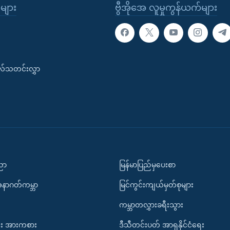
ုများ
ဗွီအိုအေ လူမှုကွန်ယက်များ
းလ်သတင်းလွှာ
ပညာ
မြန်မာပြည်မှပေးစာ
အနာဂတ်ကမ္ဘာ
မြင်ကွင်းကျယ်မှတ်စုများ
ကမ္ဘာတလွှားခရီးသွား
း အားကစား
ဒီသီတင်းပတ် အာရှနိုင်ငံရေး