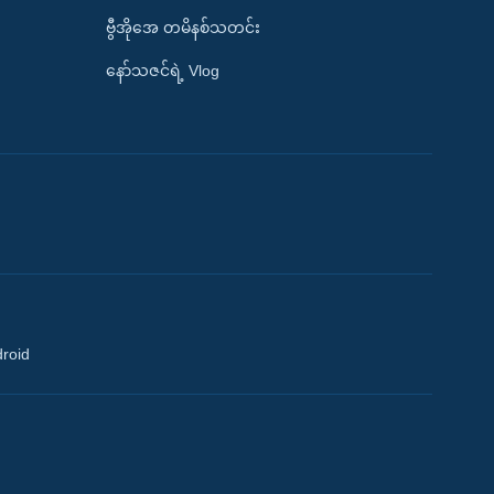
ဗွီအိုအေ တမိနစ်သတင်း
နော်သဇင်ရဲ့ Vlog
droid