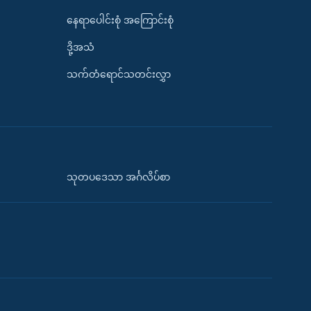
နေရာပေါင်းစုံ အကြောင်းစုံ
ဒို့အသံ
သက်တံရောင်သတင်းလွှာ
သုတပဒေသာ အင်္ဂလိပ်စာ