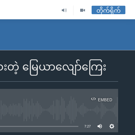
တိုက်ရိုက်
ေးတဲ့ မြေယာလျော်ကြေး
EMBED
ble
7:27