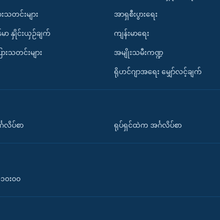
ားသတင်းများ
အာရှစီးပွားရေး
်မာ နှိုင်းယှဉ်ချက်
ကျန်းမာရေး
ပြားသတင်းများ
အမျိုးသမီးကဏ္ဍ
ရိုဟင်ဂျာအရေး မျှော်လင့်ချက်
်္ဂလိပ်စာ
ရုပ်ရှင်ထဲက အင်္ဂလိပ်စာ
၀-၁၀း၀၀