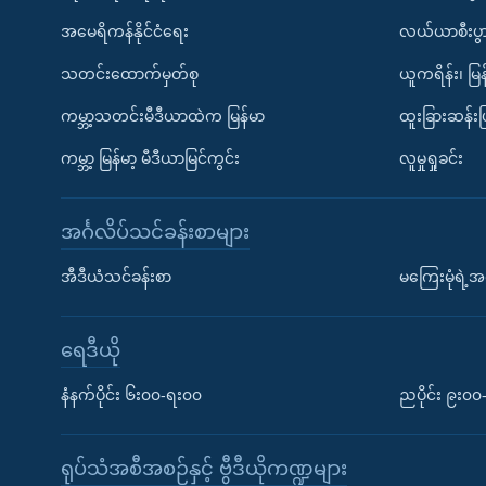
အမေရိကန်နိုင်ငံရေး
လယ်ယာစီးပွ
သတင်းထောက်မှတ်စု
ယူကရိန်း၊ မြန
ကမ္ဘာ့သတင်းမီဒီယာထဲက မြန်မာ
ထူးခြားဆန်း
ကမ္ဘာ့ မြန်မာ့ မီဒီယာမြင်ကွင်း
လူမှုရှုခင်း
အင်္ဂလိပ်သင်ခန်းစာများ
အီဒီယံသင်ခန်းစာ
မကြေးမုံရဲ့အင
ရေဒီယို
နံနက်ပိုင်း ၆း၀၀-ရး၀၀
ညပိုင်း ၉း၀
ရုပ်သံအစီအစဉ်နှင့် ဗွီဒီယိုကဏ္ဍများ