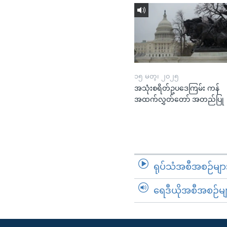
၁၅ မတ္၊ ၂၀၂၅
အသုံးစရိတ်ဥပဒေကြမ်း ကန်
အထက်လွှတ်တော် အတည်ပြု
ရုပ်သံအစီအစဉ်မျာ
ရေဒီယိုအစီအစဉ်မျ