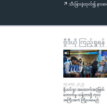
သုတပဒေသာ အင်္ဂလိပ်စာ
အ
သီးခြားခွဲထုတ်၍ နားဆင
ညွန်း
စာမျက်နှာ
သို့
ကျော်
ကြည့်
ရန်
ဗွီဒီယို ကြည့်ရှုရန်
ရှာဖွေ
ရန်
နေရာ
သို့
ကျော်
ရန်
၁၅ မတ္၊ ၂၀၂၅
ရိုဟင်ဂျာ အထောက်အပံ့ဖြတ်
တောက်မှု ဟန့်တားဖို့ ကုလ
အကြီးအကဲ ကြိုးပမ်းမည်