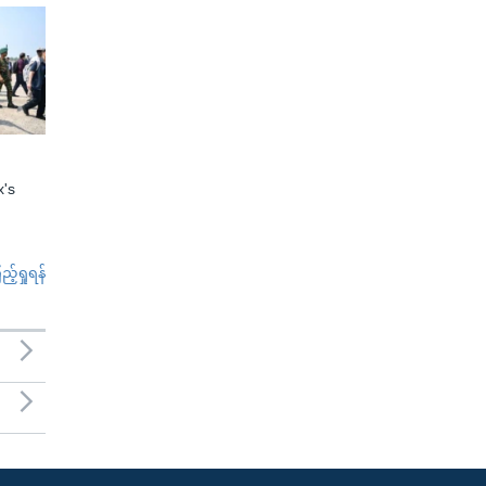
x's
်ရှုရန်