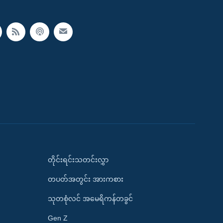
တိုင်းရင်းသတင်းလွှာ
တပတ်အတွင်း အားကစား
သုတစုံလင် အမေရိကန်တခွင်
Gen Z