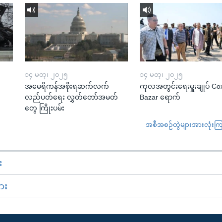
၁၄ မတ္၊ ၂၀၂၅
၁၄ မတ္၊ ၂၀၂၅
အမေရိကန်အစိုးရဆက်လက်
ကုလအတွင်းရေးမှူးချုပ် Co
လည်ပတ်ရေး လွှတ်တော်အမတ်
Bazar ရောက်
တွေ ကြိုးပမ်း
အစီအစဉ်တွဲများအားလုံးကြည့
း
ား