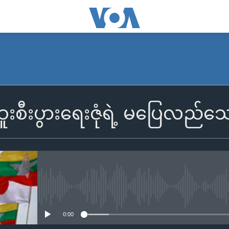
စီးပွားရေးဇုံရဲ့ မပြေလည်သ
No media source currently availa
0:00