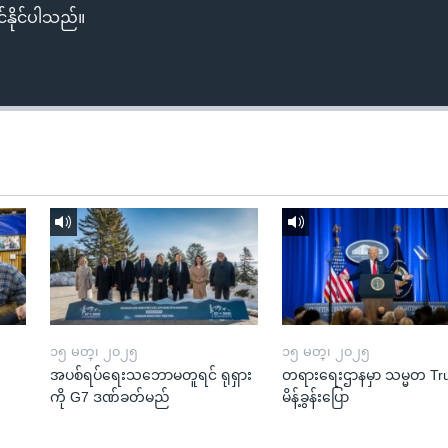
်နိုင်ပါသည်။
၁၅ မတ္၊ ၂၀၂၅
၁၅ မတ္၊ ၂၀၂၅
အပစ်ရပ်ရေးသဘောမတူရင် ရုရှား
တရားရေးဌာနမှာ သမ္မတ T
ကို G7 ဒဏ်ခတ်မည်
မိန့်ခွန်းပြော