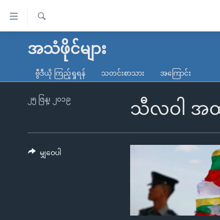
သုံး
ရ
ရှာဖွေ
လွယ်ကူ
မူလစာမျက်နှာ
အသံဖိုင်များ
ရ
စေ
မြန်မာ
လာ
ဗွီဒီယို ကြည့်ရှုရန်
သတင်းစာသား
အကြောင်း
သည့်
ဒ်
ကမ္ဘာ့သတင်းများ
Link
ဗွီဒီယို
နိုင်ငံတကာ
၂၅ ဇြန္၊ ၂၀၁၉
သီလဝါ အထူး
များ
သတင်းလွတ်လပ်ခွင့်
အမေရိကန်
ပင်မ
ရပ်ဝန်းတခု လမ်းတခု အလွန်
တရုတ်
အကြောင်းအရာ
အင်္ဂလိပ်စာလေ့လာမယ်
အစ္စရေး-ပါလက်စတိုင်း
မျှဝေပါ
သို့
အပတ်စဉ်ကဏ္ဍများ
အမေရိကန်သုံးအီဒီယံ
ကျော်
ကြည့်
ရေဒီယိုနှင့်ရုပ်သံ အချက်အလက်များ
မကြေးမုံရဲ့ အင်္ဂလိပ်စာ
ရေဒီယို
ရန်
ရေဒီယို/တီဗွီအစီအစဉ်
ရုပ်ရှင်ထဲက အင်္ဂလိပ်စာ
တီဗွီ
ပင်မ