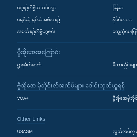
နေ့စဉ်တီဗွီသတင်းလွှာ
မြန်မာ
ရေဒီယို ရုပ်သံအစီအစဉ်
နိုင်ငံတကာ
အပတ်စဉ်တီဗွီမဂ္ဂဇင်း
တွေ့ဆုံမေးမြန
ဗွီအိုအေအကြောင်း
ဌာနမိတ်ဆက်
မီတာလှိုင်းမျာ
ဗွီအိုအေ မိုဘိုင်းလ်အက်ပ်များ ဒေါင်းလုတ်ယူရန်
Learning English
VOA+
ဗွီအိုအေမိုဘ
ဗွီအိုအေ လူမှုကွန်ယက်များ
Other Links
USAGM
လွတ်လပ်တဲ့