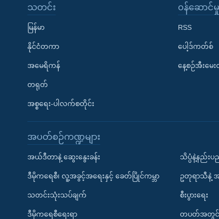
သတင်း
၀န်ဆောင်မှ
မြန်မာ
RSS
နိုင်ငံတကာ
ပေါ့ဒ်ကတ်စ်
အမေရိကန်
နေ့စဉ်အီးမေ
တရုတ်
အစ္စရေး-ပါလက်စတိုင်း
အပတ်စဉ်ကဏ္ဍများ
အယ်ဒီတာနဲ့ ဆွေးနွေးခန်း
သိပ္ပံနဲ့နည်း
ဒီမိုကရေစီ၊ လူ့အခွင့်အရေးနှင့် ခေတ်ပြိုင်ကမ္ဘာ
ဥတုရာသီနဲ့ 
သတင်းသုံးသပ်ချက်
စီးပွားရေး
ဒီမိုကရေစီရေးရာ
တပတ်အတွင်