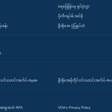
ရေမြေခြားမှ ရုပ်ပုံလွှာ
ပိုလီဂရပ်ဖ်.အင်ဖို
်းခန်း
ဗွီအိုအေ ပုံပြရုပ်သံ
း
ိုင်းလ်သတင်းအက်ပ်-Apple
ဗွီအိုအေမိုဘိုင်းလ်သတင်းအက်ပ်-An
 အာရှအသံ RFA
VOA's Privacy Policy