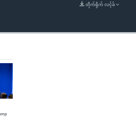
တိုက်ရိုက် လင့်ခ်
EMBED
rump