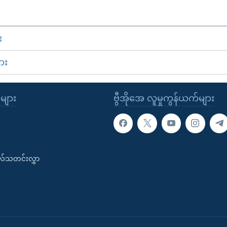
း
ား
ုများ
ဗွီအိုအေ လူမှုကွန်ယက်များ
းလ်သတင်းလွှာ