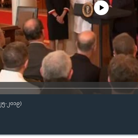
No media source currently availa
-၂၅-၂၀၁၉)