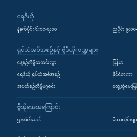
ရေဒီယို
နံနက်ပိုင်း ၆း၀၀-ရး၀၀
ညပိုင်း ၉း၀
ရုပ်သံအစီအစဉ်နှင့် ဗွီဒီယိုကဏ္ဍများ
နေ့စဉ်တီဗွီသတင်းလွှာ
မြန်မာ
ရေဒီယို ရုပ်သံအစီအစဉ်
နိုင်ငံတကာ
အပတ်စဉ်တီဗွီမဂ္ဂဇင်း
တွေ့ဆုံမေးမြန
ဗွီအိုအေအကြောင်း
ဌာနမိတ်ဆက်
မီတာလှိုင်းမျာ