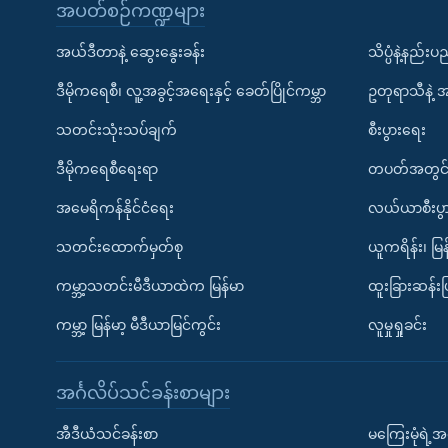
အပတ်စဉ်ကဏ္ဍများ
အယ်ဒီတာနဲ့ ဆွေးနွေးခန်း
သိပ္ပံနဲ့နည်း
ဒီမိုကရေစီ၊ လူ့အခွင့်အရေးနှင့် ခေတ်ပြိုင်ကမ္ဘာ
ဥတုရာသီနဲ့ 
သတင်းသုံးသပ်ချက်
စီးပွားရေး
ဒီမိုကရေစီရေးရာ
တပတ်အတွင်
အမေရိကန်နိုင်ငံရေး
လယ်ယာစီးပွ
သတင်းထောက်မှတ်စု
ယူကရိန်း၊ မြန
ကမ္ဘာ့သတင်းမီဒီယာထဲက မြန်မာ
ထူးခြားဆန်း
ကမ္ဘာ့ မြန်မာ့ မီဒီယာမြင်ကွင်း
လူမှုရှုခင်း
အင်္ဂလိပ်သင်ခန်းစာများ
အီဒီယံသင်ခန်းစာ
မကြေးမုံရဲ့အင