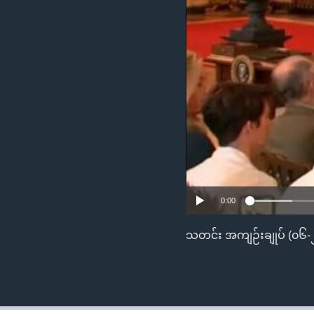
သုတပဒေသာ အင်္ဂလိပ်စာ
အ
ညွန်း
စာမျက်နှာ
သို့
ကျော်
ကြည့်
ရန်
ရှာဖွေ
ရန်
နေရာ
သို့
0:00
ကျော်
ရန်
သတင်း အကျဉ်းချုပ် (၀၆