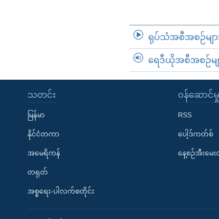
ရုပ်သံအစီအစဉ်မျာ
ရေဒီယိုအစီအစဉ်မျ
သတင်း
၀န်ဆောင်မှ
မြန်မာ
RSS
နိုင်ငံတကာ
ပေါ့ဒ်ကတ်စ်
အမေရိကန်
နေ့စဉ်အီးမေ
တရုတ်
အစ္စရေး-ပါလက်စတိုင်း