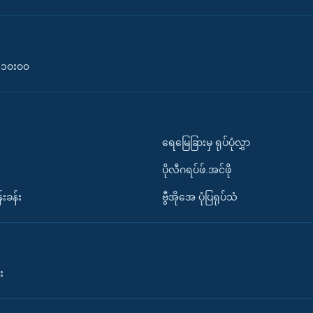
၀-၁၀း၀၀
ရေမြေခြားမှ ရုပ်ပုံလွှာ
ပိုလီဂရပ်ဖ်.အင်ဖို
်းခန်း
ဗွီအိုအေ ပုံပြရုပ်သံ
း