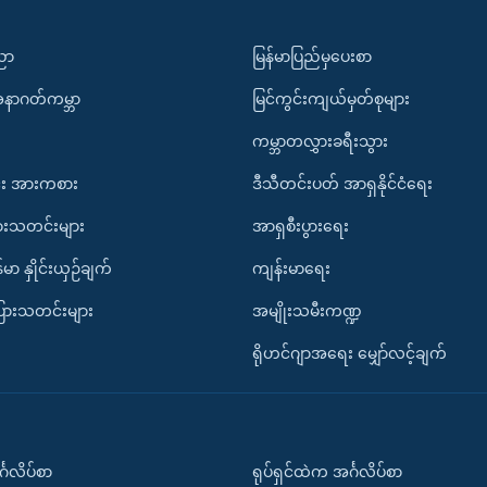
ပညာ
မြန်မာပြည်မှပေးစာ
အနာဂတ်ကမ္ဘာ
မြင်ကွင်းကျယ်မှတ်စုများ
ကမ္ဘာတလွှားခရီးသွား
း အားကစား
ဒီသီတင်းပတ် အာရှနိုင်ငံရေး
ားသတင်းများ
အာရှစီးပွားရေး
်မာ နှိုင်းယှဉ်ချက်
ကျန်းမာရေး
ပြားသတင်းများ
အမျိုးသမီးကဏ္ဍ
ရိုဟင်ဂျာအရေး မျှော်လင့်ချက်
်္ဂလိပ်စာ
ရုပ်ရှင်ထဲက အင်္ဂလိပ်စာ