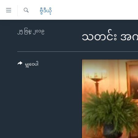
သုံး
ဗွီဒီယို
ရ
ရှာဖွေ
လွယ်ကူ
မူလစာမျက်နှာ
၂၅ ဇြန္၊ ၂၀၁၉
ရ
သတင်း အကျ
စေ
မြန်မာ
လာ
သည့်
ဒ်
ကမ္ဘာ့သတင်းများ
Link
ဗွီဒီယို
နိုင်ငံတကာ
မျှဝေပါ
များ
သတင်းလွတ်လပ်ခွင့်
အမေရိကန်
ပင်မ
ရပ်ဝန်းတခု လမ်းတခု အလွန်
တရုတ်
အကြောင်းအရာ
အင်္ဂလိပ်စာလေ့လာမယ်
အစ္စရေး-ပါလက်စတိုင်း
သို့
အပတ်စဉ်ကဏ္ဍများ
အမေရိကန်သုံးအီဒီယံ
ကျော်
ကြည့်
ရေဒီယိုနှင့်ရုပ်သံ အချက်အလက်များ
မကြေးမုံရဲ့ အင်္ဂလိပ်စာ
ရေဒီယို
ရန်
ရေဒီယို/တီဗွီအစီအစဉ်
ရုပ်ရှင်ထဲက အင်္ဂလိပ်စာ
တီဗွီ
ပင်မ