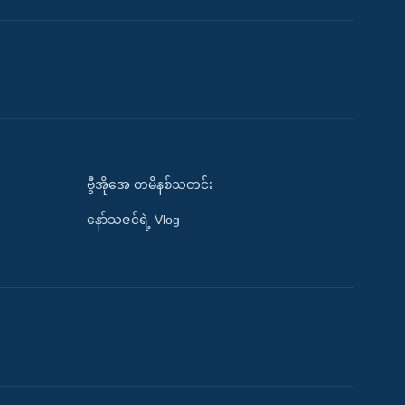
ဗွီအိုအေ တမိနစ်သတင်း
နော်သဇင်ရဲ့ Vlog