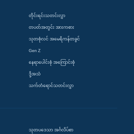
တိုင်းရင်းသတင်းလွှာ
တပတ်အတွင်း အားကစား
သုတစုံလင် အမေရိကန်တခွင်
Gen Z
နေရာပေါင်းစုံ အကြောင်းစုံ
ဒို့အသံ
သက်တံရောင်သတင်းလွှာ
သုတပဒေသာ အင်္ဂလိပ်စာ