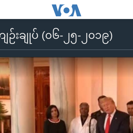
ဉ်းချုပ် (၀၆-၂၅-၂၀၁၉)