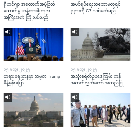
ရိုဟင်ဂျာ အထောက်အပံ့ဖြတ်
အပစ်ရပ်ရေးသဘောမတူရင်
တောက်မှု ဟန့်တားဖို့ ကုလ
ရုရှားကို G7 ဒဏ်ခတ်မည်
အကြီးအကဲ ကြိုးပမ်းမည်
၁၅ မတ္၊ ၂၀၂၅
၁၅ မတ္၊ ၂၀၂၅
တရားရေးဌာနမှာ သမ္မတ Trump
အသုံးစရိတ်ဥပဒေကြမ်း ကန်
မိန့်ခွန်းပြော
အထက်လွှတ်တော် အတည်ပြု