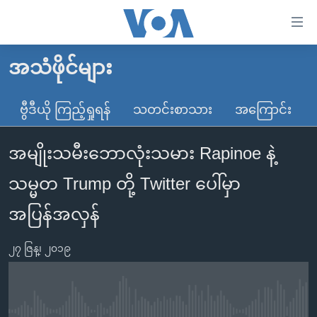
သုံး
ရ
လွယ်ကူ
အသံဖိုင်များ
မူလစာမျက်နှာ
စေ
မြန်မာ
ဗွီဒီယို ကြည့်ရှုရန်
သတင်းစာသား
အကြောင်း
သည့်
ကမ္ဘာ့သတင်းများ
Link
အမျိုးသမီးဘောလုံးသမား Rapinoe နဲ့
ဗွီဒီယို
နိုင်ငံတကာ
များ
သတင်းလွတ်လပ်ခွင့်
အမေရိကန်
သမ္မတ Trump တို့ Twitter ပေါ်မှာ
ပင်မ
ရပ်ဝန်းတခု လမ်းတခု အလွန်
တရုတ်
အကြောင်းအရာ
အပြန်အလှန်
သို့
အင်္ဂလိပ်စာလေ့လာမယ်
အစ္စရေး-ပါလက်စတိုင်း
ကျော်
၂၇ ဇြန္၊ ၂၀၁၉
အပတ်စဉ်ကဏ္ဍများ
အမေရိကန်သုံးအီဒီယံ
ကြည့်
ရေဒီယိုနှင့်ရုပ်သံ အချက်အလက်များ
မကြေးမုံရဲ့ အင်္ဂလိပ်စာ
ရေဒီယို
ရန်
ပင်မ
ရေဒီယို/တီဗွီအစီအစဉ်
ရုပ်ရှင်ထဲက အင်္ဂလိပ်စာ
တီဗွီ