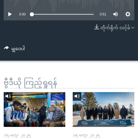
No media source currently available
အ
သုတပဒေသာ အင်္ဂလိပ်စာ
ညွန်း
Learning English
0:00
0:51
စာမျက်နှာ
သို့
ဗွီအိုအေ လူမှုကွန်ယက်များ
တိုက်ရိုက် လင့်ခ်
ကျော်
ကြည့်
မျှဝေပါ
ရန်
ဘာသာစကားများ
ရှာဖွေ
ရန်
နေရာ
ဗွီဒီယို ကြည့်ရှုရန်
သို့
ကျော်
ရန်
၁၅ မတ္၊ ၂၀၂၅
၁၅ မတ္၊ ၂၀၂၅