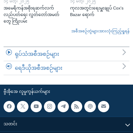
၁၄ မတ္၊ ၂၀၂၅
၁၄ မတ္၊ ၂၀၂၅
အမေရိကန်အစိုးရဆက်လက်
ကုလအတွင်းရေးမှူးချုပ် Cox's
လည်ပတ်ရေး လွှတ်တော်အမတ်
Bazar ရောက်
တွေ ကြိုးပမ်း
အစီအစဉ်တွဲများအားလုံးကြည့်ရှုရန်
ရုပ်သံအစီအစဉ်များ
ရေဒီယိုအစီအစဉ်များ
ဗွီအိုအေ လူမှုကွန်ယက်များ
သတင်း