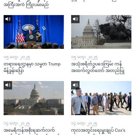
အကြီးအကဲ ကြိုးပမ်းမည်
၁၅ မတ္၊ ၂၀၂၅
၁၅ မတ္၊ ၂၀၂၅
တရားရေးဌာနမှာ သမ္မတ Trump
အသုံးစရိတ်ဥပဒေကြမ်း ကန်
မိန့်ခွန်းပြော
အထက်လွှတ်တော် အတည်ပြု
၁၄ မတ္၊ ၂၀၂၅
၁၄ မတ္၊ ၂၀၂၅
အမေရိကန်အစိုးရဆက်လက်
ကုလအတွင်းရေးမှူးချုပ် Cox's