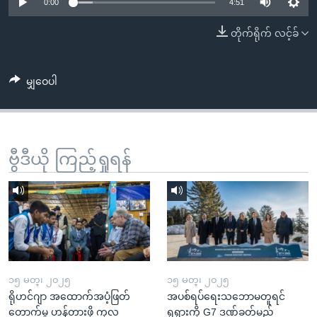
အ
0:00
4:51
သုတပဒေသာ အင်္ဂလိပ်စာ
ညွန်း
Learning English
တိုက်ရိုက် လင့်ခ်
စာမျက်နှာ
သို့
ဗွီအိုအေ လူမှုကွန်ယက်များ
ကျော်
မျှဝေပါ
ကြည့်
ရန်
ဘာသာစကားများ
ရှာဖွေ
ဗွီဒီယို ကြည့်ရှုရန်
ရန်
နေရာ
သို့
ကျော်
ရန်
၁၅ မတ္၊ ၂၀၂၅
၁၅ မတ္၊ ၂၀၂၅
ရိုဟင်ဂျာ အထောက်အပံ့ဖြတ်
အပစ်ရပ်ရေးသဘောမတူရင်
တောက်မှု ဟန့်တားဖို့ ကုလ
ရုရှားကို G7 ဒဏ်ခတ်မည်