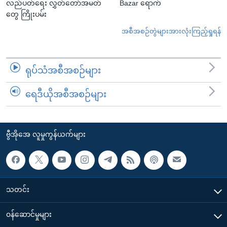
လည်ပတ်ရေး လွှတ်တော်အမတ်
Bazar ရောက်
တွေ ကြိုးပမ်း
အစီအစဉ်တွဲများအားလုံးကြည့်ရှုရန်
ရုပ်သံအစီအစဉ်များ
ရေဒီယိုအစီအစဉ်များ
ဗွီအိုအေ လူမှုကွန်ယက်များ
သတင်း
၀န်ဆောင်မှုများ