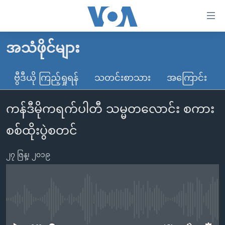
သုံး
ရ
လွယ်ကူ
အသံဖိုင်များ
မူလစာမျက်နှာ
စေ
မြန်မာ
ဗွီဒီယို ကြည့်ရှုရန်
သတင်းစာသား
အကြောင်း
သည့်
ကမ္ဘာ့သတင်းများ
Link
ကန်ဒီမိုကရက်ပါတီ သမ္မတလောင်း စကား
ဗွီဒီယို
နိုင်ငံတကာ
များ
သတင်းလွတ်လပ်ခွင့်
အမေရိကန်
စစ်ထိုးပွဲစတင်
ပင်မ
ရပ်ဝန်းတခု လမ်းတခု အလွန်
တရုတ်
အကြောင်းအရာ
၂၇ ဇြန္၊ ၂၀၁၉
သို့
အင်္ဂလိပ်စာလေ့လာမယ်
အစ္စရေး-ပါလက်စတိုင်း
ကျော်
အပတ်စဉ်ကဏ္ဍများ
အမေရိကန်သုံးအီဒီယံ
ကြည့်
ရေဒီယိုနှင့်ရုပ်သံ အချက်အလက်များ
မကြေးမုံရဲ့ အင်္ဂလိပ်စာ
ရေဒီယို
ရန်
No media source currently available
ပင်မ
ရေဒီယို/တီဗွီအစီအစဉ်
ရုပ်ရှင်ထဲက အင်္ဂလိပ်စာ
တီဗွီ