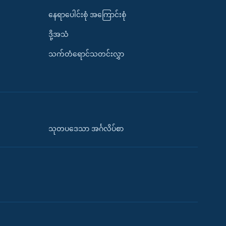
နေရာပေါင်းစုံ အကြောင်းစုံ
ဒို့အသံ
သက်တံရောင်သတင်းလွှာ
သုတပဒေသာ အင်္ဂလိပ်စာ