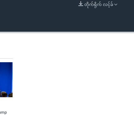
တိုက်ရိုက် လင့်ခ်
EMBED
rump