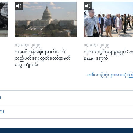
၁၄ မတ္၊ ၂၀၂၅
၁၄ မတ္၊ ၂၀၂၅
အမေရိကန်အစိုးရဆက်လက်
ကုလအတွင်းရေးမှူးချုပ် Co
လည်ပတ်ရေး လွှတ်တော်အမတ်
Bazar ရောက်
တွေ ကြိုးပမ်း
အစီအစဉ်တွဲများအားလုံးကြည့
း
ား