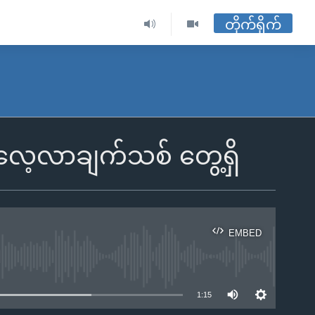
တိုက်ရိုက်
်း လေ့လာချက်သစ် တွေ့ရှိ
EMBED
ble
1:15