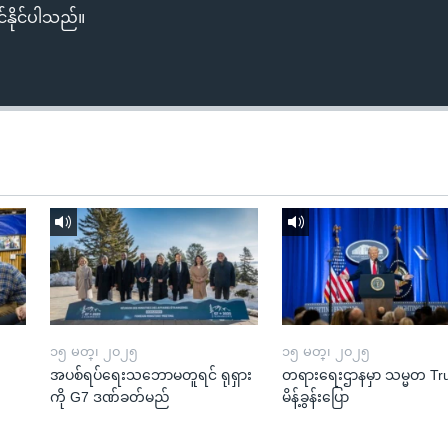
်နိုင်ပါသည်။
၁၅ မတ္၊ ၂၀၂၅
၁၅ မတ္၊ ၂၀၂၅
အပစ်ရပ်ရေးသဘောမတူရင် ရုရှား
တရားရေးဌာနမှာ သမ္မတ T
ကို G7 ဒဏ်ခတ်မည်
မိန့်ခွန်းပြော