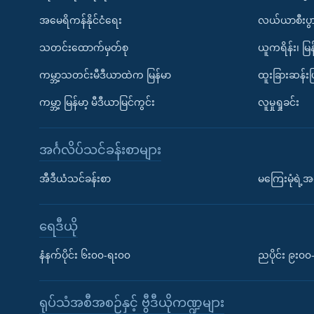
အမေရိကန်နိုင်ငံရေး
လယ်ယာစီးပွ
သတင်းထောက်မှတ်စု
ယူကရိန်း၊ မြန
ကမ္ဘာ့သတင်းမီဒီယာထဲက မြန်မာ
ထူးခြားဆန်း
ကမ္ဘာ့ မြန်မာ့ မီဒီယာမြင်ကွင်း
လူမှုရှုခင်း
အင်္ဂလိပ်သင်ခန်းစာများ
အီဒီယံသင်ခန်းစာ
မကြေးမုံရဲ့အင
ရေဒီယို
နံနက်ပိုင်း ၆း၀၀-ရး၀၀
ညပိုင်း ၉း၀
ရုပ်သံအစီအစဉ်နှင့် ဗွီဒီယိုကဏ္ဍများ