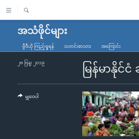
သုံး
ရ
ရှာဖွေ
လွယ်ကူ
မူလစာမျက်နှာ
အသံဖိုင်များ
ရ
စေ
မြန်မာ
လာ
ဗွီဒီယို ကြည့်ရှုရန်
သတင်းစာသား
အကြောင်း
သည့်
ဒ်
ကမ္ဘာ့သတင်းများ
Link
ဗွီဒီယို
နိုင်ငံတကာ
၂၈ ဇြန္၊ ၂၀၁၉
မြန်မာနိုင်င
များ
သတင်းလွတ်လပ်ခွင့်
အမေရိကန်
ပင်မ
ရပ်ဝန်းတခု လမ်းတခု အလွန်
တရုတ်
အကြောင်းအရာ
အင်္ဂလိပ်စာလေ့လာမယ်
အစ္စရေး-ပါလက်စတိုင်း
မျှဝေပါ
သို့
အပတ်စဉ်ကဏ္ဍများ
အမေရိကန်သုံးအီဒီယံ
ကျော်
ကြည့်
ရေဒီယိုနှင့်ရုပ်သံ အချက်အလက်များ
မကြေးမုံရဲ့ အင်္ဂလိပ်စာ
ရေဒီယို
ရန်
ရေဒီယို/တီဗွီအစီအစဉ်
ရုပ်ရှင်ထဲက အင်္ဂလိပ်စာ
တီဗွီ
ပင်မ