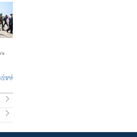
x's
်ရှုရန်