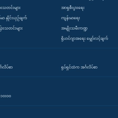
ားသတင်းများ
အာရှစီးပွားရေး
်မာ နှိုင်းယှဉ်ချက်
ကျန်းမာရေး
ပြားသတင်းများ
အမျိုးသမီးကဏ္ဍ
ရိုဟင်ဂျာအရေး မျှော်လင့်ချက်
်္ဂလိပ်စာ
ရုပ်ရှင်ထဲက အင်္ဂလိပ်စာ
၀-၁၀း၀၀