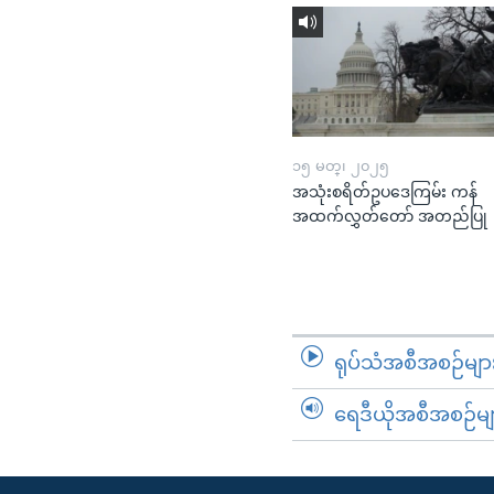
၁၅ မတ္၊ ၂၀၂၅
အသုံးစရိတ်ဥပဒေကြမ်း ကန်
အထက်လွှတ်တော် အတည်ပြု
ရုပ်သံအစီအစဉ်မျာ
ရေဒီယိုအစီအစဉ်မျ