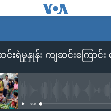
ံ ဆင်းရဲမှုနှုန်း ကျဆင်းကြောင
No media source currently availa
0:00