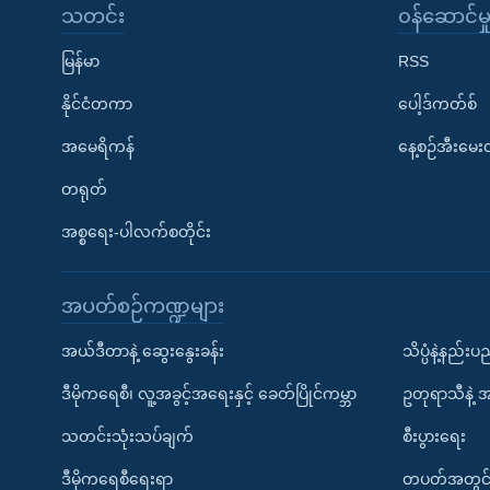
သတင်း
၀န်ဆောင်မှ
မြန်မာ
RSS
နိုင်ငံတကာ
ပေါ့ဒ်ကတ်စ်
အမေရိကန်
နေ့စဉ်အီးမေ
တရုတ်
အစ္စရေး-ပါလက်စတိုင်း
အပတ်စဉ်ကဏ္ဍများ
အယ်ဒီတာနဲ့ ဆွေးနွေးခန်း
သိပ္ပံနဲ့နည်း
ဒီမိုကရေစီ၊ လူ့အခွင့်အရေးနှင့် ခေတ်ပြိုင်ကမ္ဘာ
ဥတုရာသီနဲ့ 
သတင်းသုံးသပ်ချက်
စီးပွားရေး
ဒီမိုကရေစီရေးရာ
တပတ်အတွင်