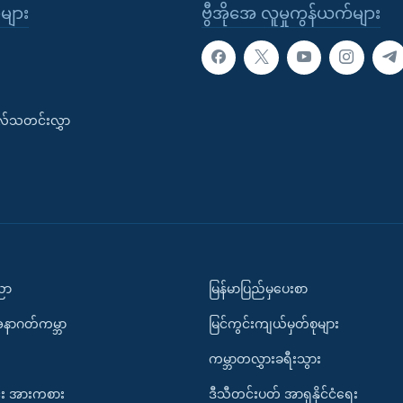
ုများ
ဗွီအိုအေ လူမှုကွန်ယက်များ
းလ်သတင်းလွှာ
ပညာ
မြန်မာပြည်မှပေးစာ
အနာဂတ်ကမ္ဘာ
မြင်ကွင်းကျယ်မှတ်စုများ
ကမ္ဘာတလွှားခရီးသွား
း အားကစား
ဒီသီတင်းပတ် အာရှနိုင်ငံရေး