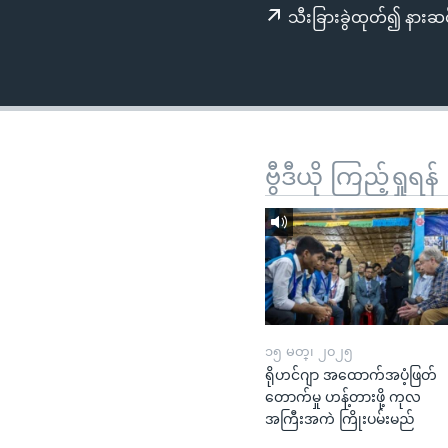
သုတပဒေသာ အင်္ဂလိပ်စာ
အ
သီးခြားခွဲထုတ်၍ နားဆင
ညွန်း
စာမျက်နှာ
သို့
ကျော်
ကြည့်
ရန်
ဗွီဒီယို ကြည့်ရှုရန်
ရှာဖွေ
ရန်
နေရာ
သို့
ကျော်
ရန်
၁၅ မတ္၊ ၂၀၂၅
ရိုဟင်ဂျာ အထောက်အပံ့ဖြတ်
တောက်မှု ဟန့်တားဖို့ ကုလ
အကြီးအကဲ ကြိုးပမ်းမည်