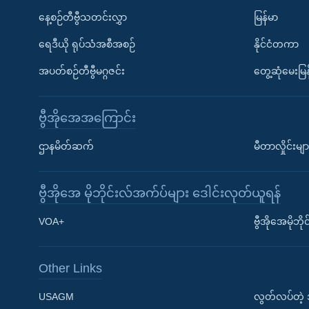
နေ့စဉ်တီဗွီသတင်းလွှာ
မြန်မာ
ရေဒီယို ရုပ်သံအစီအစဉ်
နိုင်ငံတကာ
အပတ်စဉ်တီဗွီမဂ္ဂဇင်း
တွေ့ဆုံမေးမြန
ဗွီအိုအေအကြောင်း
ဌာနမိတ်ဆက်
မီတာလှိုင်းမျာ
ဗွီအိုအေ မိုဘိုင်းလ်အက်ပ်များ ဒေါင်းလုတ်ယူရန်
Learning English
VOA+
ဗွီအိုအေမိုဘ
ဗွီအိုအေ လူမှုကွန်ယက်များ
Other Links
USAGM
လွတ်လပ်တဲ့