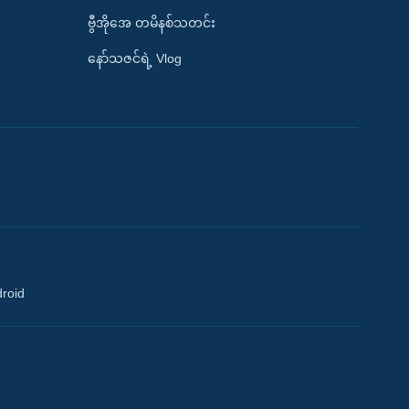
ဗွီအိုအေ တမိနစ်သတင်း
နော်သဇင်ရဲ့ Vlog
droid