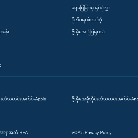
ရေမြေခြားမှ ရုပ်ပုံလွှာ
ပိုလီဂရပ်ဖ်.အင်ဖို
်းခန်း
ဗွီအိုအေ ပုံပြရုပ်သံ
း
ိုင်းလ်သတင်းအက်ပ်-Apple
ဗွီအိုအေမိုဘိုင်းလ်သတင်းအက်ပ်-An
 အာရှအသံ RFA
VOA's Privacy Policy