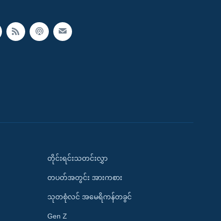
တိုင်းရင်းသတင်းလွှာ
တပတ်အတွင်း အားကစား
သုတစုံလင် အမေရိကန်တခွင်
Gen Z