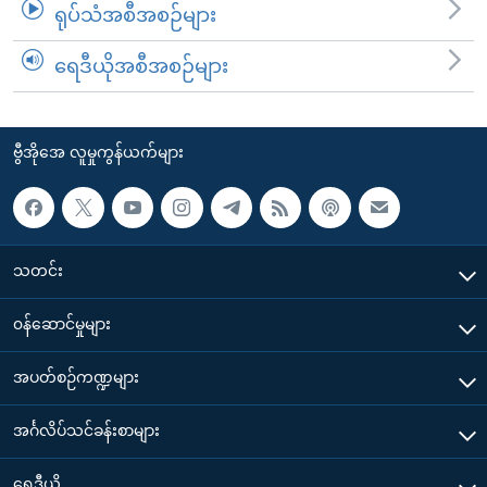
ရုပ်သံအစီအစဉ်များ
ရေဒီယိုအစီအစဉ်များ
ဗွီအိုအေ လူမှုကွန်ယက်များ
သတင်း
၀န်ဆောင်မှုများ
အပတ်စဉ်ကဏ္ဍများ
အင်္ဂလိပ်သင်ခန်းစာများ
ရေဒီယို