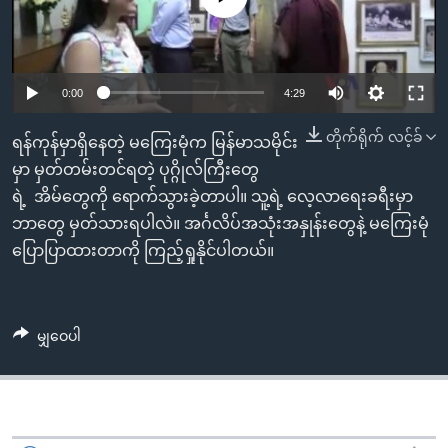
အ
သုတပဒေသာ အင်္ဂလိပ်စာ
ညွန်း
Learning English
စာမျက်နှာ
သို့
ဗွီအိုအေ လူမှုကွန်ယက်များ
0:00
4:29
ကျော်
တိုက်ရိုက် လင့်ခ်
ကြည့်
ရန်ကုန်မှာရှိနေတဲ့ မကြေးမုံက မြန်မာသမိုင်း
ရန်
မှာ မှတ်တမ်းတင်ရတဲ့ ပုဂ္ဂိုလ်ကြီးတွေ
ဘာသာစကားများ
ရှာဖွေ
ရဲ့ အိမ်တွေကို ရောက်သွားခဲ့တာပါ။ သူ့ရဲ့ လေ့လာရေးခရီးမှာ
ရန်
ဘာတွေ မှတ်သားရပါလဲ။ အင်္ဂလိပ်အသုံးအနှုန်းတွေနဲ့ မကြေးမုံ
နေရာ
ပြောပြာထားတာကို ကြည့်ရှုနိုင်ပါတယ်။
သို့
ကျော်
ရန်
မျှဝေပါ