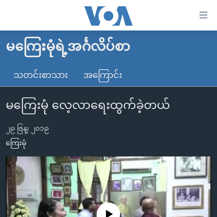
သုံး
ရ
လွယ်ကူ
မကြေးမုံရဲ့အင်္ဂလိပ်စာ
မူလစာမျက်နှာ
စေ
မြန်မာ
သတင်းစာသား
အကြောင်း
သည့်
ကမ္ဘာ့သတင်းများ
Link
မကြေးမုံ လေ့လာရေးထွက်ခဲ့တယ်
ဗွီဒီယို
နိုင်ငံတကာ
များ
သတင်းလွတ်လပ်ခွင့်
အမေရိကန်
ပင်မ
၂၉ ဇြန္၊ ၂၀၁၉
ရပ်ဝန်းတခု လမ်းတခု အလွန်
တရုတ်
အကြောင်းအရာ
ကြေးမုံ
သို့
အင်္ဂလိပ်စာလေ့လာမယ်
အစ္စရေး-ပါလက်စတိုင်း
ကျော်
အပတ်စဉ်ကဏ္ဍများ
အမေရိကန်သုံးအီဒီယံ
ကြည့်
ရေဒီယိုနှင့်ရုပ်သံ အချက်အလက်များ
မကြေးမုံရဲ့ အင်္ဂလိပ်စာ
ရေဒီယို
ရန်
ပင်မ
ရေဒီယို/တီဗွီအစီအစဉ်
ရုပ်ရှင်ထဲက အင်္ဂလိပ်စာ
တီဗွီ
No media source currently available