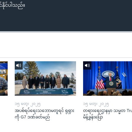
်နိုင်ပါသည်။
၁၅ မတ္၊ ၂၀၂၅
၁၅ မတ္၊ ၂၀၂၅
အပစ်ရပ်ရေးသဘောမတူရင် ရုရှား
တရားရေးဌာနမှာ သမ္မတ T
ကို G7 ဒဏ်ခတ်မည်
မိန့်ခွန်းပြော