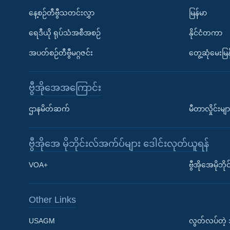
နေ့စဉ်တီဗွီသတင်းလွှာ
မြန်မာ
ရေဒီယို ရုပ်သံအစီအစဉ်
နိုင်ငံတကာ
အပတ်စဉ်တီဗွီမဂ္ဂဇင်း
တွေ့ဆုံမေးမြန
ဗွီအိုအေအကြောင်း
ဌာနမိတ်ဆက်
မီတာလှိုင်းမျာ
ဗွီအိုအေ မိုဘိုင်းလ်အက်ပ်များ ဒေါင်းလုတ်ယူရန်
Learning English
VOA+
ဗွီအိုအေမိုဘ
ဗွီအိုအေ လူမှုကွန်ယက်များ
Other Links
USAGM
လွတ်လပ်တဲ့