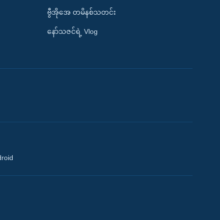
ဗွီအိုအေ တမိနစ်သတင်း
နော်သဇင်ရဲ့ Vlog
droid