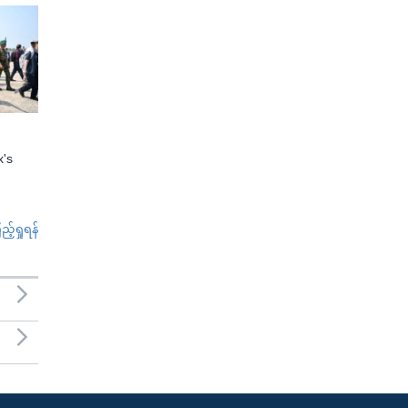
x's
်ရှုရန်