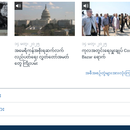
၁၄ မတ္၊ ၂၀၂၅
၁၄ မတ္၊ ၂၀၂၅
အမေရိကန်အစိုးရဆက်လက်
ကုလအတွင်းရေးမှူးချုပ် Co
လည်ပတ်ရေး လွှတ်တော်အမတ်
Bazar ရောက်
တွေ ကြိုးပမ်း
အစီအစဉ်တွဲများအားလုံးကြည့
း
ား