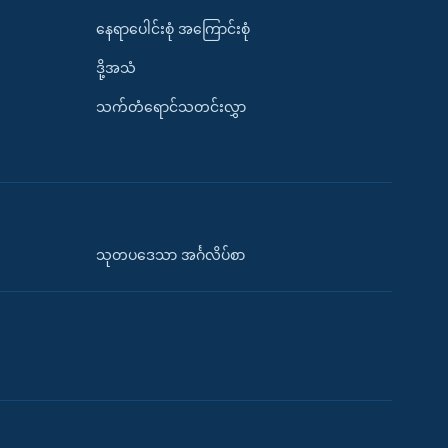
နေရာပေါင်းစုံ အကြောင်းစုံ
ဒို့အသံ
သက်တံရောင်သတင်းလွှာ
သုတပဒေသာ အင်္ဂလိပ်စာ