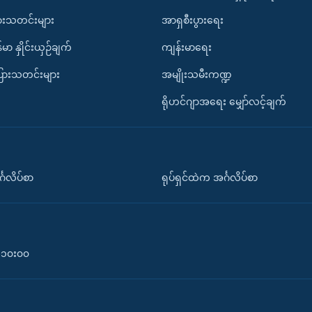
ားသတင်းများ
အာရှစီးပွားရေး
်မာ နှိုင်းယှဉ်ချက်
ကျန်းမာရေး
ပြားသတင်းများ
အမျိုးသမီးကဏ္ဍ
ရိုဟင်ဂျာအရေး မျှော်လင့်ချက်
်္ဂလိပ်စာ
ရုပ်ရှင်ထဲက အင်္ဂလိပ်စာ
၀-၁၀း၀၀