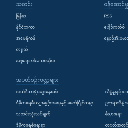
သတင်း
၀န်ဆောင်မှ
မြန်မာ
RSS
နိုင်ငံတကာ
ပေါ့ဒ်ကတ်စ်
အမေရိကန်
နေ့စဉ်အီးမေ
တရုတ်
အစ္စရေး-ပါလက်စတိုင်း
အပတ်စဉ်ကဏ္ဍများ
အယ်ဒီတာနဲ့ ဆွေးနွေးခန်း
သိပ္ပံနဲ့နည်း
ဒီမိုကရေစီ၊ လူ့အခွင့်အရေးနှင့် ခေတ်ပြိုင်ကမ္ဘာ
ဥတုရာသီနဲ့ 
သတင်းသုံးသပ်ချက်
စီးပွားရေး
ဒီမိုကရေစီရေးရာ
တပတ်အတွင်