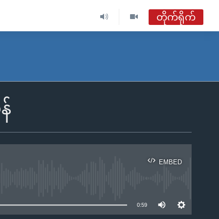
တိုက်ရိုက်
ဗွီအိုအေ မြန်မာညချမ်း
တိုက်ရိုက်ထုတ်လွှင့်မှု
အစီအစဉ်များ
န်
ဗွီအိုအေ မြန်မာညချမ်း
ရေဒီယိုတိုက်ရိုက်နားဆင်ရန်
EMBED
ble
0:59