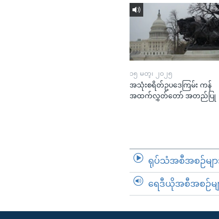
၁၅ မတ္၊ ၂၀၂၅
အသုံးစရိတ်ဥပဒေကြမ်း ကန်
အထက်လွှတ်တော် အတည်ပြု
ရုပ်သံအစီအစဉ်မျာ
ရေဒီယိုအစီအစဉ်မျ