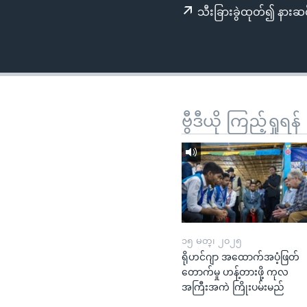
သုတပဒေသာ အင်္ဂလိပ်စာ
အ
သီးခြားခွဲထုတ်၍ နားဆင
ညွန်း
စာမျက်နှာ
သို့
ကျော်
ကြည့်
ရန်
ဗွီဒီယို ကြည့်ရှုရန်
ရှာဖွေ
ရန်
နေရာ
သို့
ကျော်
ရန်
၁၅ မတ္၊ ၂၀၂၅
ရိုဟင်ဂျာ အထောက်အပံ့ဖြတ်
တောက်မှု ဟန့်တားဖို့ ကုလ
အကြီးအကဲ ကြိုးပမ်းမည်