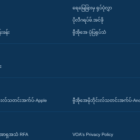
ရေမြေခြားမှ ရုပ်ပုံလွှာ
ပိုလီဂရပ်ဖ်.အင်ဖို
်းခန်း
ဗွီအိုအေ ပုံပြရုပ်သံ
း
ိုင်းလ်သတင်းအက်ပ်-Apple
ဗွီအိုအေမိုဘိုင်းလ်သတင်းအက်ပ်-An
 အာရှအသံ RFA
VOA's Privacy Policy