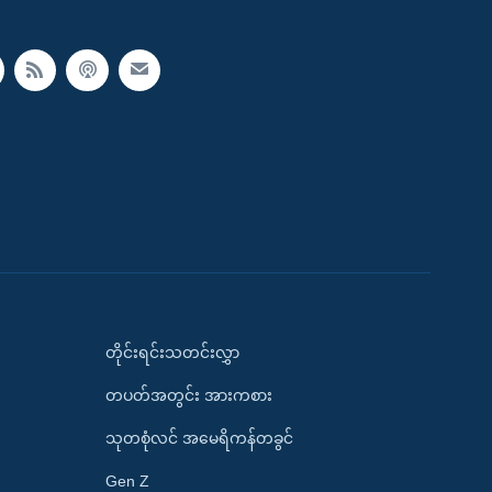
တိုင်းရင်းသတင်းလွှာ
တပတ်အတွင်း အားကစား
သုတစုံလင် အမေရိကန်တခွင်
Gen Z