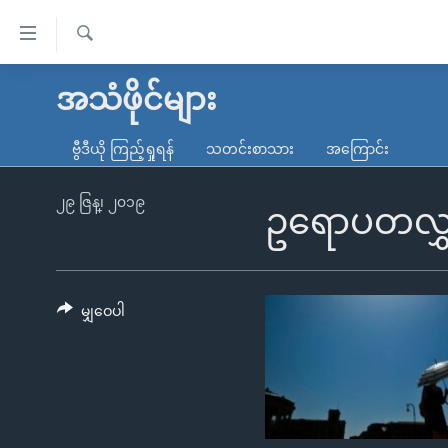
သုံး
ရ
ရှာဖွေ
လွယ်ကူ
မူလစာမျက်နှာ
အသံဖိုင်များ
ရ
စေ
မြန်မာ
လာ
ဗွီဒီယို ကြည့်ရှုရန်
သတင်းစာသား
အကြောင်း
သည့်
ဒ်
ကမ္ဘာ့သတင်းများ
Link
ဗွီဒီယို
နိုင်ငံတကာ
၂၉ ဇြန္၊ ၂၀၁၉
ဥရောပတလွှ
များ
သတင်းလွတ်လပ်ခွင့်
အမေရိကန်
ပင်မ
ရပ်ဝန်းတခု လမ်းတခု အလွန်
တရုတ်
အကြောင်းအရာ
အင်္ဂလိပ်စာလေ့လာမယ်
အစ္စရေး-ပါလက်စတိုင်း
မျှဝေပါ
သို့
အပတ်စဉ်ကဏ္ဍများ
အမေရိကန်သုံးအီဒီယံ
ကျော်
ကြည့်
ရေဒီယိုနှင့်ရုပ်သံ အချက်အလက်များ
မကြေးမုံရဲ့ အင်္ဂလိပ်စာ
ရေဒီယို
ရန်
ရေဒီယို/တီဗွီအစီအစဉ်
ရုပ်ရှင်ထဲက အင်္ဂလိပ်စာ
တီဗွီ
ပင်မ