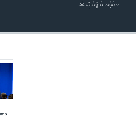
တိုက်ရိုက် လင့်ခ်
EMBED
rump