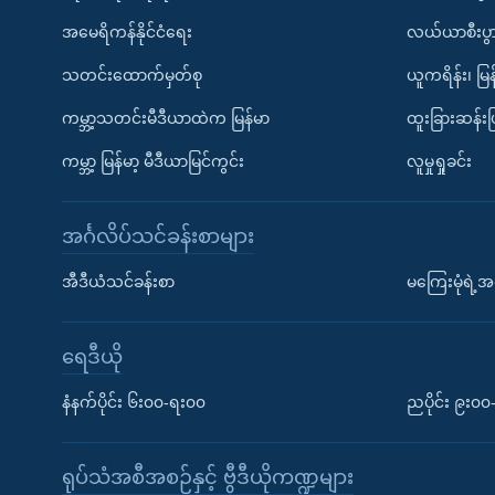
အမေရိကန်နိုင်ငံရေး
လယ်ယာစီးပွ
သတင်းထောက်မှတ်စု
ယူကရိန်း၊ မြန
ကမ္ဘာ့သတင်းမီဒီယာထဲက မြန်မာ
ထူးခြားဆန်း
ကမ္ဘာ့ မြန်မာ့ မီဒီယာမြင်ကွင်း
လူမှုရှုခင်း
အင်္ဂလိပ်သင်ခန်းစာများ
အီဒီယံသင်ခန်းစာ
မကြေးမုံရဲ့အင
ရေဒီယို
နံနက်ပိုင်း ၆း၀၀-ရး၀၀
ညပိုင်း ၉း၀
ရုပ်သံအစီအစဉ်နှင့် ဗွီဒီယိုကဏ္ဍများ