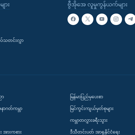
ုများ
ဗွီအိုအေ လူမှုကွန်ယက်များ
းလ်သတင်းလွှာ
ပညာ
မြန်မာပြည်မှပေးစာ
အနာဂတ်ကမ္ဘာ
မြင်ကွင်းကျယ်မှတ်စုများ
ကမ္ဘာတလွှားခရီးသွား
း အားကစား
ဒီသီတင်းပတ် အာရှနိုင်ငံရေး