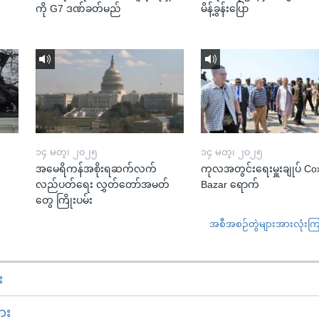
ကို G7 ဒဏ်ခတ်မည်
မိန့်ခွန်းပြော
၁၄ မတ္၊ ၂၀၂၅
၁၄ မတ္၊ ၂၀၂၅
အမေရိကန်အစိုးရဆက်လက်
ကုလအတွင်းရေးမှူးချုပ် Co
လည်ပတ်ရေး လွှတ်တော်အမတ်
Bazar ရောက်
တွေ ကြိုးပမ်း
အစီအစဉ်တွဲများအားလုံးကြည့
း
ား