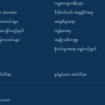
ကမ္ဘာတလွှားခရီးသွား
း အားကစား
ဒီသီတင်းပတ် အာရှနိုင်ငံရေး
ားသတင်းများ
အာရှစီးပွားရေး
်မာ နှိုင်းယှဉ်ချက်
ကျန်းမာရေး
ပြားသတင်းများ
အမျိုးသမီးကဏ္ဍ
ရိုဟင်ဂျာအရေး မျှော်လင့်ချက်
်္ဂလိပ်စာ
ရုပ်ရှင်ထဲက အင်္ဂလိပ်စာ
၀-၁၀း၀၀