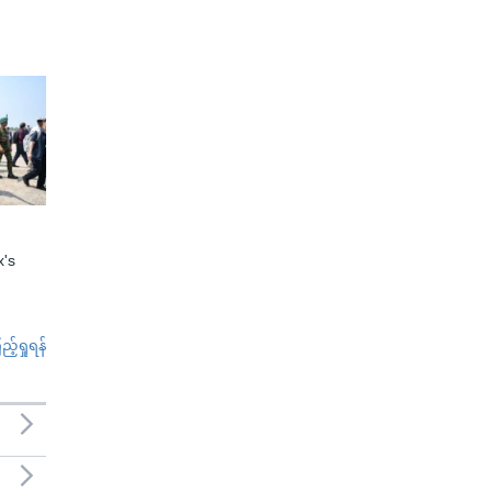
x's
်ရှုရန်