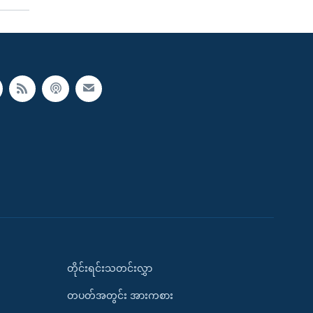
တိုင်းရင်းသတင်းလွှာ
တပတ်အတွင်း အားကစား