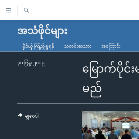
သုံး
ရ
ရှာဖွေ
လွယ်ကူ
မူလစာမျက်နှာ
အသံဖိုင်များ
ရ
စေ
မြန်မာ
လာ
ဗွီဒီယို ကြည့်ရှုရန်
သတင်းစာသား
အကြောင်း
သည့်
ဒ်
ကမ္ဘာ့သတင်းများ
Link
ဗွီဒီယို
နိုင်ငံတကာ
၃၀ ဇြန္၊ ၂၀၁၉
မြောက်ပိုင
များ
သတင်းလွတ်လပ်ခွင့်
အမေရိကန်
ပင်မ
ရပ်ဝန်းတခု လမ်းတခု အလွန်
တရုတ်
မည်
အကြောင်းအရာ
အင်္ဂလိပ်စာလေ့လာမယ်
အစ္စရေး-ပါလက်စတိုင်း
သို့
အပတ်စဉ်ကဏ္ဍများ
အမေရိကန်သုံးအီဒီယံ
ကျော်
ကြည့်
မျှဝေပါ
ရေဒီယိုနှင့်ရုပ်သံ အချက်အလက်များ
မကြေးမုံရဲ့ အင်္ဂလိပ်စာ
ရေဒီယို
ရန်
ရေဒီယို/တီဗွီအစီအစဉ်
ရုပ်ရှင်ထဲက အင်္ဂလိပ်စာ
တီဗွီ
ပင်မ