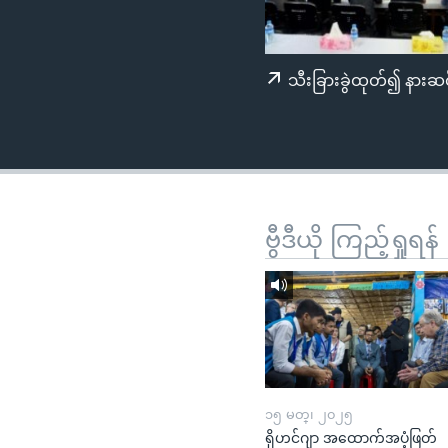
သုတပဒေသာ အင်္ဂလိပ်စာ
အ
ညွန်း
စာမျက်နှာ
သီးခြားခွဲထုတ်၍ နားဆင
သို့
ကျော်
ကြည့်
ရန်
ရှာဖွေ
ရန်
ဗွီဒီယို ကြည့်ရှုရန်
နေရာ
သို့
ကျော်
ရန်
၁၅ မတ္၊ ၂၀၂၅
ရိုဟင်ဂျာ အထောက်အပံ့ဖြတ်