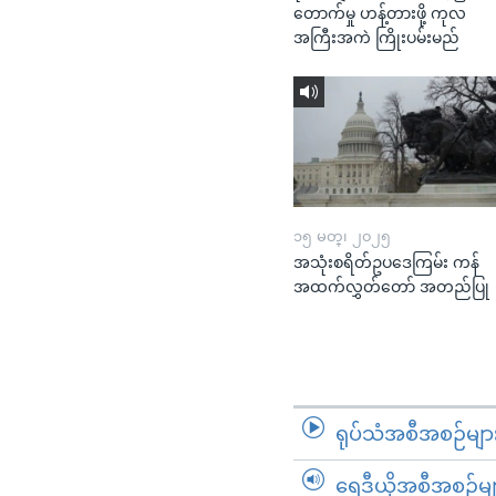
တောက်မှု ဟန့်တားဖို့ ကုလ
အကြီးအကဲ ကြိုးပမ်းမည်
၁၅ မတ္၊ ၂၀၂၅
အသုံးစရိတ်ဥပဒေကြမ်း ကန်
အထက်လွှတ်တော် အတည်ပြု
ရုပ်သံအစီအစဉ်မျာ
ရေဒီယိုအစီအစဉ်မျ