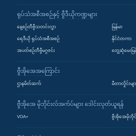
ရုပ်သံအစီအစဉ်နှင့် ဗွီဒီယိုကဏ္ဍများ
နေ့စဉ်တီဗွီသတင်းလွှာ
မြန်မာ
ရေဒီယို ရုပ်သံအစီအစဉ်
နိုင်ငံတကာ
အပတ်စဉ်တီဗွီမဂ္ဂဇင်း
တွေ့ဆုံမေးမြန
ဗွီအိုအေအကြောင်း
ဌာနမိတ်ဆက်
မီတာလှိုင်းမျာ
ဗွီအိုအေ မိုဘိုင်းလ်အက်ပ်များ ဒေါင်းလုတ်ယူရန်
Learning English
VOA+
ဗွီအိုအေမိုဘ
ဗွီအိုအေ လူမှုကွန်ယက်များ