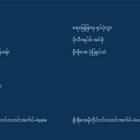
ရေမြေခြားမှ ရုပ်ပုံလွှာ
ပိုလီဂရပ်ဖ်.အင်ဖို
်းခန်း
ဗွီအိုအေ ပုံပြရုပ်သံ
း
ိုင်းလ်သတင်းအက်ပ်-Apple
ဗွီအိုအေမိုဘိုင်းလ်သတင်းအက်ပ်-An