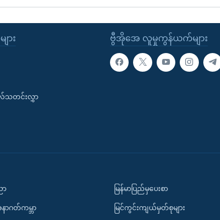
ုများ
ဗွီအိုအေ လူမှုကွန်ယက်များ
းလ်သတင်းလွှာ
ပညာ
မြန်မာပြည်မှပေးစာ
အနာဂတ်ကမ္ဘာ
မြင်ကွင်းကျယ်မှတ်စုများ