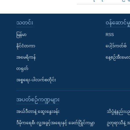
သတင်း
၀န်ဆောင်မှ
မြန်မာ
RSS
နိုင်ငံတကာ
ပေါ့ဒ်ကတ်စ်
အမေရိကန်
နေ့စဉ်အီးမေ
တရုတ်
အစ္စရေး-ပါလက်စတိုင်း
အပတ်စဉ်ကဏ္ဍများ
အယ်ဒီတာနဲ့ ဆွေးနွေးခန်း
သိပ္ပံနဲ့နည်း
ဒီမိုကရေစီ၊ လူ့အခွင့်အရေးနှင့် ခေတ်ပြိုင်ကမ္ဘာ
ဥတုရာသီနဲ့ 