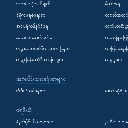
သတင်းသုံးသပ်ချက်
စီးပွားရေး
ဒီမိုကရေစီရေးရာ
တပတ်အတွင်
အမေရိကန်နိုင်ငံရေး
လယ်ယာစီးပွ
သတင်းထောက်မှတ်စု
ယူကရိန်း၊ မြန
ကမ္ဘာ့သတင်းမီဒီယာထဲက မြန်မာ
ထူးခြားဆန်း
ကမ္ဘာ့ မြန်မာ့ မီဒီယာမြင်ကွင်း
လူမှုရှုခင်း
အင်္ဂလိပ်သင်ခန်းစာများ
အီဒီယံသင်ခန်းစာ
မကြေးမုံရဲ့အင
ရေဒီယို
နံနက်ပိုင်း ၆း၀၀-ရး၀၀
ညပိုင်း ၉း၀