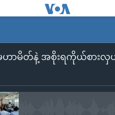
်းမဟာမိတ်နဲ့ အစိုးရကိုယ်စာ
No media source currently availa