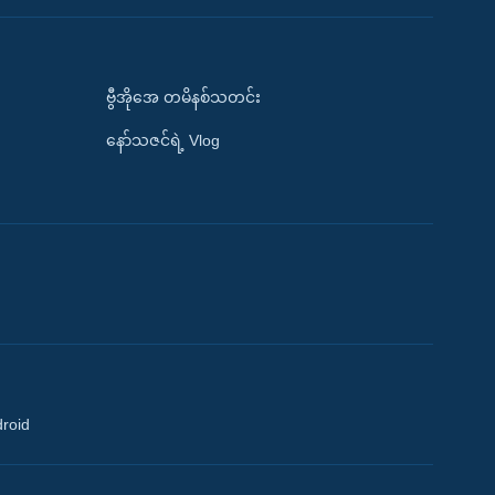
ဗွီအိုအေ တမိနစ်သတင်း
နော်သဇင်ရဲ့ Vlog
droid