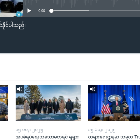
0:00
်နိုင်ပါသည်။
၁၅ မတ္၊ ၂၀၂၅
၁၅ မတ္၊ ၂၀၂၅
အပစ်ရပ်ရေးသဘောမတူရင် ရုရှား
တရားရေးဌာနမှာ သမ္မတ T