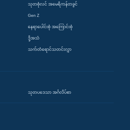
သုတစုံလင် အမေရိကန်တခွင်
Gen Z
နေရာပေါင်းစုံ အကြောင်းစုံ
ဒို့အသံ
သက်တံရောင်သတင်းလွှာ
သုတပဒေသာ အင်္ဂလိပ်စာ