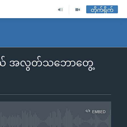
တိုက်ရိုက်
းလှယ် အလွတ်သဘောတွေ့
EMBED
ble