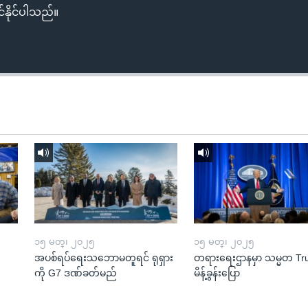
်နိုင်ပါသည်။
၁၅ မတ္၊ ၂၀၂၅
၁၅ မတ္၊ ၂၀၂၅
အပစ်ရပ်ရေးသဘောမတူရင် ရုရှား
တရားရေးဌာနမှာ သမ္မတ T
ကို G7 ဒဏ်ခတ်မည်
မိန့်ခွန်းပြော