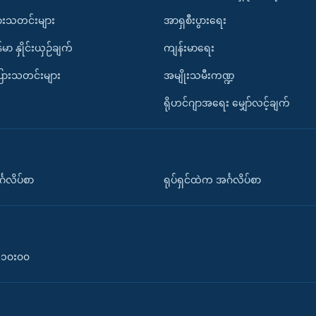
ားသတင်းများ
အာရှစီးပွားရေး
်မာ နှိုင်းယှဉ်ချက်
ကျန်းမာရေး
ပြားသတင်းများ
အမျိုးသမီးကဏ္ဍ
ရိုဟင်ဂျာအရေး မျှော်လင့်ချက်
်္ဂလိပ်စာ
ရုပ်ရှင်ထဲက အင်္ဂလိပ်စာ
၀-၁၀း၀၀