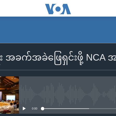
ရေး အခက်အခဲဖြေရှင်းဖို့ NCA 
No media source currently availa
0:00