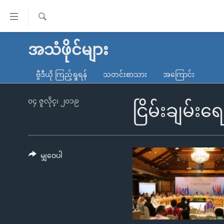
သုံး
ရ
ရှာဖွေ
လွယ်ကူ
မူလစာမျက်နှာ
အသံဖိုင်များ
ရ
စေ
မြန်မာ
လာ
ဗွီဒီယို ကြည့်ရှုရန်
သတင်းစာသား
အကြောင်း
သည့်
ဒ်
ကမ္ဘာ့သတင်းများ
Link
ဗွီဒီယို
နိုင်ငံတကာ
၀၄ ဇူလိုင္၊ ၂၀၁၉
ငြိမ်းချမ်း
များ
သတင်းလွတ်လပ်ခွင့်
အမေရိကန်
ပင်မ
ရပ်ဝန်းတခု လမ်းတခု အလွန်
တရုတ်
အကြောင်းအရာ
အင်္ဂလိပ်စာလေ့လာမယ်
အစ္စရေး-ပါလက်စတိုင်း
မျှဝေပါ
သို့
အပတ်စဉ်ကဏ္ဍများ
အမေရိကန်သုံးအီဒီယံ
ကျော်
ကြည့်
ရေဒီယိုနှင့်ရုပ်သံ အချက်အလက်များ
မကြေးမုံရဲ့ အင်္ဂလိပ်စာ
ရေဒီယို
ရန်
ရေဒီယို/တီဗွီအစီအစဉ်
ရုပ်ရှင်ထဲက အင်္ဂလိပ်စာ
တီဗွီ
ပင်မ