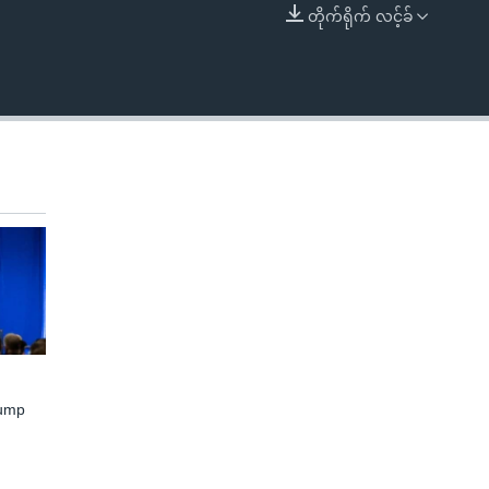
တိုက်ရိုက် လင့်ခ်
EMBED
rump