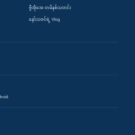
ဗွီအိုအေ တမိနစ်သတင်း
နော်သဇင်ရဲ့ Vlog
droid