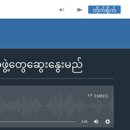
တိုက်ရိုက်
အဖွဲ့တွေဆွေးနွေးမည်
EMBED
ble
3:46