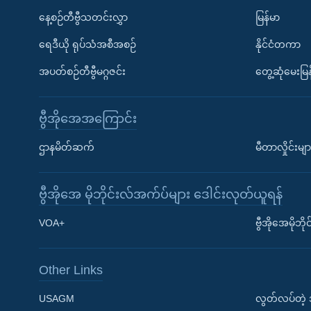
နေ့စဉ်တီဗွီသတင်းလွှာ
မြန်မာ
ရေဒီယို ရုပ်သံအစီအစဉ်
နိုင်ငံတကာ
အပတ်စဉ်တီဗွီမဂ္ဂဇင်း
တွေ့ဆုံမေးမြန
ဗွီအိုအေအကြောင်း
ဌာနမိတ်ဆက်
မီတာလှိုင်းမျာ
ဗွီအိုအေ မိုဘိုင်းလ်အက်ပ်များ ဒေါင်းလုတ်ယူရန်
Learning English
VOA+
ဗွီအိုအေမိုဘ
ဗွီအိုအေ လူမှုကွန်ယက်များ
Other Links
USAGM
လွတ်လပ်တဲ့