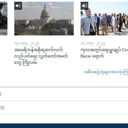
၁၄ မတ္၊ ၂၀၂၅
၁၄ မတ္၊ ၂၀၂၅
အမေရိကန်အစိုးရဆက်လက်
ကုလအတွင်းရေးမှူးချုပ် Co
လည်ပတ်ရေး လွှတ်တော်အမတ်
Bazar ရောက်
တွေ ကြိုးပမ်း
အစီအစဉ်တွဲများအားလုံးကြည့
း
ား