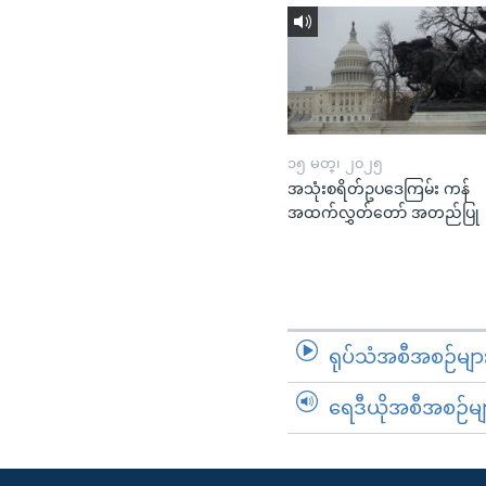
၁၅ မတ္၊ ၂၀၂၅
အသုံးစရိတ်ဥပဒေကြမ်း ကန်
အထက်လွှတ်တော် အတည်ပြု
ရုပ်သံအစီအစဉ်မျာ
ရေဒီယိုအစီအစဉ်မျ