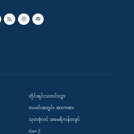
တိုင်းရင်းသတင်းလွှာ
တပတ်အတွင်း အားကစား
သုတစုံလင် အမေရိကန်တခွင်
Gen Z