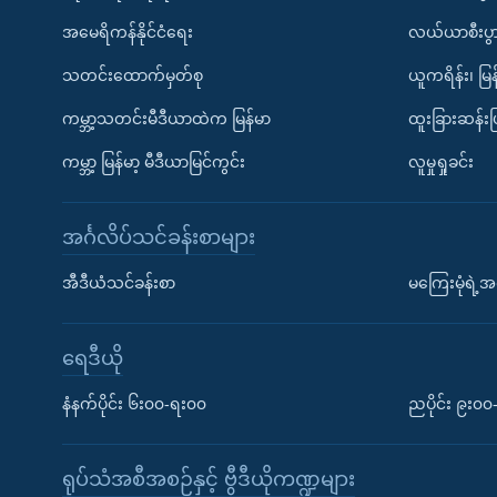
အမေရိကန်နိုင်ငံရေး
လယ်ယာစီးပွ
သတင်းထောက်မှတ်စု
ယူကရိန်း၊ မြန
ကမ္ဘာ့သတင်းမီဒီယာထဲက မြန်မာ
ထူးခြားဆန်း
ကမ္ဘာ့ မြန်မာ့ မီဒီယာမြင်ကွင်း
လူမှုရှုခင်း
အင်္ဂလိပ်သင်ခန်းစာများ
အီဒီယံသင်ခန်းစာ
မကြေးမုံရဲ့အင
ရေဒီယို
နံနက်ပိုင်း ၆း၀၀-ရး၀၀
ညပိုင်း ၉း၀
ရုပ်သံအစီအစဉ်နှင့် ဗွီဒီယိုကဏ္ဍများ