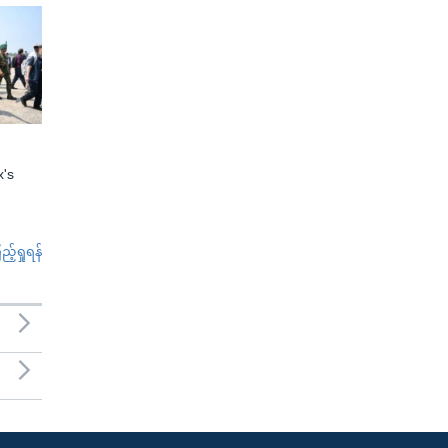
x's
်ရှုရန်