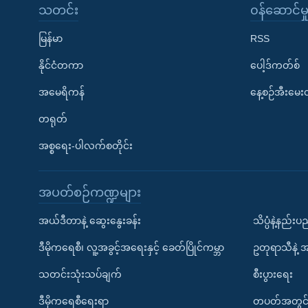
သတင်း
၀န်ဆောင်မှ
မြန်မာ
RSS
နိုင်ငံတကာ
ပေါ့ဒ်ကတ်စ်
အမေရိကန်
နေ့စဉ်အီးမေ
တရုတ်
အစ္စရေး-ပါလက်စတိုင်း
အပတ်စဉ်ကဏ္ဍများ
အယ်ဒီတာနဲ့ ဆွေးနွေးခန်း
သိပ္ပံနဲ့နည်း
ဒီမိုကရေစီ၊ လူ့အခွင့်အရေးနှင့် ခေတ်ပြိုင်ကမ္ဘာ
ဥတုရာသီနဲ့ 
သတင်းသုံးသပ်ချက်
စီးပွားရေး
ဒီမိုကရေစီရေးရာ
တပတ်အတွင်