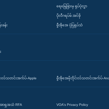
ရေမြေခြားမှ ရုပ်ပုံလွှာ
ပိုလီဂရပ်ဖ်.အင်ဖို
်းခန်း
ဗွီအိုအေ ပုံပြရုပ်သံ
း
ိုင်းလ်သတင်းအက်ပ်-Apple
ဗွီအိုအေမိုဘိုင်းလ်သတင်းအက်ပ်-An
 အာရှအသံ RFA
VOA's Privacy Policy