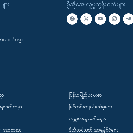
ုများ
ဗွီအိုအေ လူမှုကွန်ယက်များ
းလ်သတင်းလွှာ
ပညာ
မြန်မာပြည်မှပေးစာ
အနာဂတ်ကမ္ဘာ
မြင်ကွင်းကျယ်မှတ်စုများ
ကမ္ဘာတလွှားခရီးသွား
း အားကစား
ဒီသီတင်းပတ် အာရှနိုင်ငံရေး