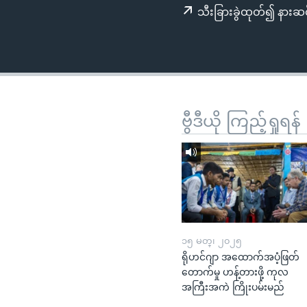
သုတပဒေသာ အင်္ဂလိပ်စာ
အ
သီးခြားခွဲထုတ်၍ နားဆင
ညွန်း
စာမျက်နှာ
သို့
ကျော်
ကြည့်
ရန်
ဗွီဒီယို ကြည့်ရှုရန်
ရှာဖွေ
ရန်
နေရာ
သို့
ကျော်
ရန်
၁၅ မတ္၊ ၂၀၂၅
ရိုဟင်ဂျာ အထောက်အပံ့ဖြတ်
တောက်မှု ဟန့်တားဖို့ ကုလ
အကြီးအကဲ ကြိုးပမ်းမည်