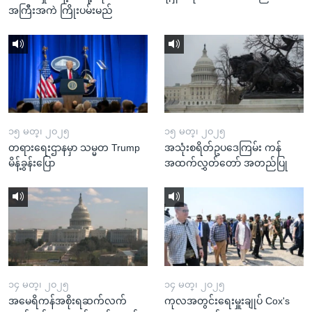
အကြီးအကဲ ကြိုးပမ်းမည်
၁၅ မတ္၊ ၂၀၂၅
၁၅ မတ္၊ ၂၀၂၅
တရားရေးဌာနမှာ သမ္မတ Trump
အသုံးစရိတ်ဥပဒေကြမ်း ကန်
မိန့်ခွန်းပြော
အထက်လွှတ်တော် အတည်ပြု
၁၄ မတ္၊ ၂၀၂၅
၁၄ မတ္၊ ၂၀၂၅
အမေရိကန်အစိုးရဆက်လက်
ကုလအတွင်းရေးမှူးချုပ် Cox's