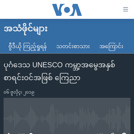
သုံး
ရ
လွယ်ကူ
အသံဖိုင်များ
မူလစာမျက်နှာ
စေ
မြန်မာ
ဗွီဒီယို ကြည့်ရှုရန်
သတင်းစာသား
အကြောင်း
သည့်
ကမ္ဘာ့သတင်းများ
Link
ပုဂံဒေသ UNESCO ကမ္ဘာ့အမွေအနှစ်
ဗွီဒီယို
နိုင်ငံတကာ
များ
သတင်းလွတ်လပ်ခွင့်
အမေရိကန်
စာရင်းဝင်အဖြစ် ကြေညာ
ပင်မ
ရပ်ဝန်းတခု လမ်းတခု အလွန်
တရုတ်
အကြောင်းအရာ
၀၆ ဇူလိုင္၊ ၂၀၁၉
သို့
အင်္ဂလိပ်စာလေ့လာမယ်
အစ္စရေး-ပါလက်စတိုင်း
ကျော်
အပတ်စဉ်ကဏ္ဍများ
အမေရိကန်သုံးအီဒီယံ
ကြည့်
ရေဒီယိုနှင့်ရုပ်သံ အချက်အလက်များ
မကြေးမုံရဲ့ အင်္ဂလိပ်စာ
ရေဒီယို
ရန်
No media source currently available
ပင်မ
ရေဒီယို/တီဗွီအစီအစဉ်
ရုပ်ရှင်ထဲက အင်္ဂလိပ်စာ
တီဗွီ