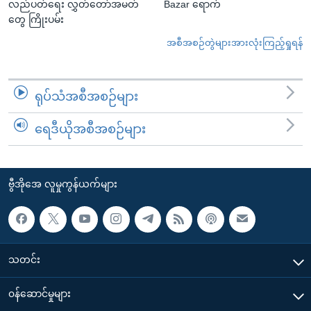
လည်ပတ်ရေး လွှတ်တော်အမတ်
Bazar ရောက်
တွေ ကြိုးပမ်း
အစီအစဉ်တွဲများအားလုံးကြည့်ရှုရန်
ရုပ်သံအစီအစဉ်များ
ရေဒီယိုအစီအစဉ်များ
ဗွီအိုအေ လူမှုကွန်ယက်များ
သတင်း
၀န်ဆောင်မှုများ