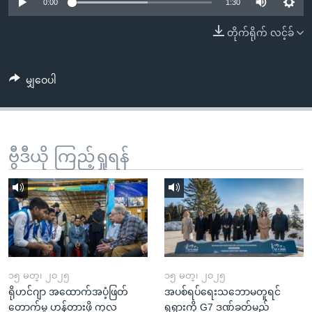
အ
0:00
1:30
သုတပဒေသာ အင်္ဂလိပ်စာ
ညွန်း
Learning English
တိုက်ရိုက် လင့်ခ်
စာမျက်နှာ
သို့
ဗွီအိုအေ လူမှုကွန်ယက်များ
ကျော်
မျှဝေပါ
ကြည့်
ရန်
ဘာသာစကားများ
ရှာဖွေ
ဗွီဒီယို ကြည့်ရှုရန်
ရန်
နေရာ
သို့
ကျော်
ရန်
၁၅ မတ္၊ ၂၀၂၅
၁၅ မတ္၊ ၂၀၂၅
ရိုဟင်ဂျာ အထောက်အပံ့ဖြတ်
အပစ်ရပ်ရေးသဘောမတူရင်
တောက်မှု ဟန့်တားဖို့ ကုလ
ရုရှားကို G7 ဒဏ်ခတ်မည်