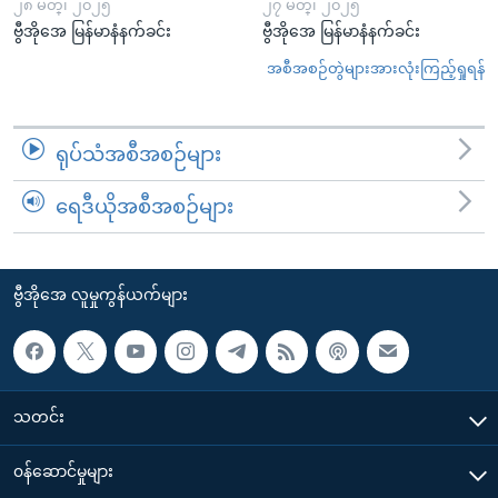
၂၈ မတ္၊ ၂၀၂၅
၂၇ မတ္၊ ၂၀၂၅
ဗွီအိုအေ မြန်မာနံနက်ခင်း
ဗွီအိုအေ မြန်မာနံနက်ခင်း
အစီအစဉ်တွဲများအားလုံးကြည့်ရှုရန်
ရုပ်သံအစီအစဉ်များ
ရေဒီယိုအစီအစဉ်များ
ဗွီအိုအေ လူမှုကွန်ယက်များ
သတင်း
၀န်ဆောင်မှုများ