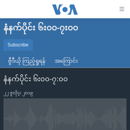
သုံး
ရ
လွယ်ကူ
နံနက်ပိုင်း ၆း၀၀-၇း၀၀
မူလစာမျက်နှာ
စေ
မြန်မာ
Subscribe
သည့်
SUBSCRIBE
ကမ္ဘာ့သတင်းများ
Link
ဗွီဒီယို ကြည့်ရှုရန်
အကြောင်း
ဗွီဒီယို
နိုင်ငံတကာ
များ
Spotify
သတင်းလွတ်လပ်ခွင့်
အမေရိကန်
ပင်မ
နံနက်ပိုင်း ၆း၀၀-၇:၀၀
ရပ်ဝန်းတခု လမ်းတခု အလွန်
တရုတ်
အကြောင်းအရာ
ရယူရန်
သို့
၂၂ ဇူလိုင္၊ ၂၀၁၉
အင်္ဂလိပ်စာလေ့လာမယ်
အစ္စရေး-ပါလက်စတိုင်း
ကျော်
အပတ်စဉ်ကဏ္ဍများ
အမေရိကန်သုံးအီဒီယံ
ကြည့်
ရေဒီယိုနှင့်ရုပ်သံ အချက်အလက်များ
မကြေးမုံရဲ့ အင်္ဂလိပ်စာ
ရေဒီယို
ရန်
No media source currently available
ပင်မ
ရေဒီယို/တီဗွီအစီအစဉ်
ရုပ်ရှင်ထဲက အင်္ဂလိပ်စာ
တီဗွီ