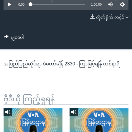
အ
0:00
1:00:00
သုတပဒေသာ အင်္ဂလိပ်စာ
ညွန်း
Learning English
တိုက်ရိုက် လင့်ခ်
စာမျက်နှာ
သို့
ဗွီအိုအေ လူမှုကွန်ယက်များ
ကျော်
မျှဝေပါ
ကြည့်
ရန်
ဘာသာစကားများ
ရှာဖွေ
အပြည်ပြည်ဆိုင်ရာ စံတော်ချိန် 2330 - ကြာမြင့်ချိန် တစ်နာရီ
ရန်
နေရာ
သို့
ကျော်
ရန်
ဗွီဒီယို ကြည့်ရှုရန်