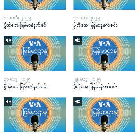
၀၁ ဧၿပီ၊ ၂၀၂၅
၃၁ မတ္၊ ၂၀၂၅
ဗွီအိုအေ မြန်မာနံနက်ခင်း
ဗွီအိုအေ မြန်မာနံနက်ခင်း
၃၀ မတ္၊ ၂၀၂၅
၂၉ မတ္၊ ၂၀၂၅
ဗွီအိုအေ မြန်မာနံနက်ခင်း
ဗွီအိုအေ မြန်မာနံနက်ခင်း