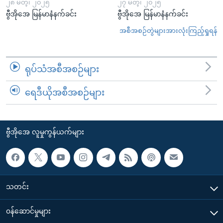
၂၈ မတ္၊ ၂၀၂၅
၂၇ မတ္၊ ၂၀၂၅
ဗွီအိုအေ မြန်မာနံနက်ခင်း
ဗွီအိုအေ မြန်မာနံနက်ခင်း
အစီအစဉ်တွဲများအားလုံးကြည့်ရှုရန်
ရုပ်သံအစီအစဉ်များ
ရေဒီယိုအစီအစဉ်များ
ဗွီအိုအေ လူမှုကွန်ယက်များ
သတင်း
၀န်ဆောင်မှုများ