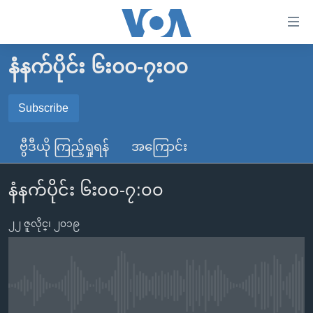
သုံး
ရ
လွယ်ကူ
နံနက်ပိုင်း ၆း၀၀-၇း၀၀
မူလစာမျက်နှာ
စေ
မြန်မာ
Subscribe
သည့်
SUBSCRIBE
ကမ္ဘာ့သတင်းများ
Link
ဗွီဒီယို ကြည့်ရှုရန်
အကြောင်း
ဗွီဒီယို
နိုင်ငံတကာ
များ
Spotify
သတင်းလွတ်လပ်ခွင့်
အမေရိကန်
ပင်မ
နံနက်ပိုင်း ၆း၀၀-၇:၀၀
ရပ်ဝန်းတခု လမ်းတခု အလွန်
တရုတ်
အကြောင်းအရာ
ရယူရန်
သို့
၂၂ ဇူလိုင္၊ ၂၀၁၉
အင်္ဂလိပ်စာလေ့လာမယ်
အစ္စရေး-ပါလက်စတိုင်း
ကျော်
အပတ်စဉ်ကဏ္ဍများ
အမေရိကန်သုံးအီဒီယံ
ကြည့်
ရေဒီယိုနှင့်ရုပ်သံ အချက်အလက်များ
မကြေးမုံရဲ့ အင်္ဂလိပ်စာ
ရေဒီယို
ရန်
No media source currently available
ပင်မ
ရေဒီယို/တီဗွီအစီအစဉ်
ရုပ်ရှင်ထဲက အင်္ဂလိပ်စာ
တီဗွီ