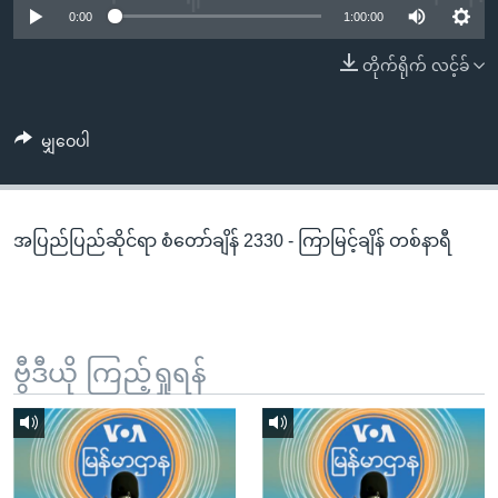
အ
0:00
1:00:00
သုတပဒေသာ အင်္ဂလိပ်စာ
ညွန်း
Learning English
တိုက်ရိုက် လင့်ခ်
စာမျက်နှာ
သို့
ဗွီအိုအေ လူမှုကွန်ယက်များ
ကျော်
မျှဝေပါ
ကြည့်
ရန်
ဘာသာစကားများ
ရှာဖွေ
အပြည်ပြည်ဆိုင်ရာ စံတော်ချိန် 2330 - ကြာမြင့်ချိန် တစ်နာရီ
ရန်
နေရာ
သို့
ကျော်
ရန်
ဗွီဒီယို ကြည့်ရှုရန်