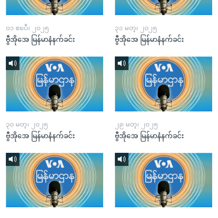
၀၁ ဧၿပီ၊ ၂၀၂၅
၃၁ မတ္၊ ၂၀၂၅
ဗွီအိုအေ မြန်မာနံနက်ခင်း
ဗွီအိုအေ မြန်မာနံနက်ခင်း
၃၀ မတ္၊ ၂၀၂၅
၂၉ မတ္၊ ၂၀၂၅
ဗွီအိုအေ မြန်မာနံနက်ခင်း
ဗွီအိုအေ မြန်မာနံနက်ခင်း