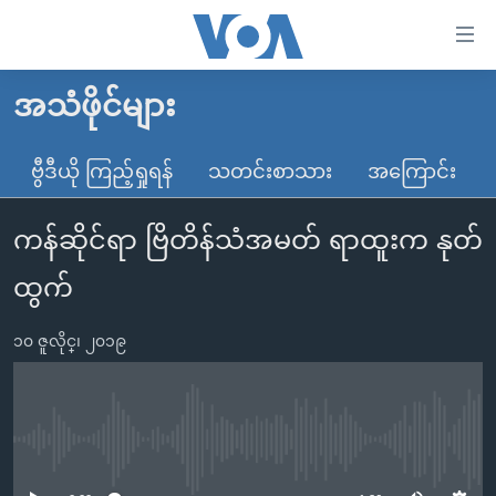
သုံး
ရ
လွယ်ကူ
အသံဖိုင်များ
မူလစာမျက်နှာ
စေ
မြန်မာ
ဗွီဒီယို ကြည့်ရှုရန်
သတင်းစာသား
အကြောင်း
သည့်
ကမ္ဘာ့သတင်းများ
Link
ကန်ဆိုင်ရာ ဗြိတိန်သံအမတ် ရာထူးက နုတ်
ဗွီဒီယို
နိုင်ငံတကာ
များ
သတင်းလွတ်လပ်ခွင့်
အမေရိကန်
ထွက်
ပင်မ
ရပ်ဝန်းတခု လမ်းတခု အလွန်
တရုတ်
အကြောင်းအရာ
၁၀ ဇူလိုင္၊ ၂၀၁၉
သို့
အင်္ဂလိပ်စာလေ့လာမယ်
အစ္စရေး-ပါလက်စတိုင်း
ကျော်
အပတ်စဉ်ကဏ္ဍများ
အမေရိကန်သုံးအီဒီယံ
ကြည့်
ရေဒီယိုနှင့်ရုပ်သံ အချက်အလက်များ
မကြေးမုံရဲ့ အင်္ဂလိပ်စာ
ရေဒီယို
ရန်
No media source currently available
ပင်မ
ရေဒီယို/တီဗွီအစီအစဉ်
ရုပ်ရှင်ထဲက အင်္ဂလိပ်စာ
တီဗွီ