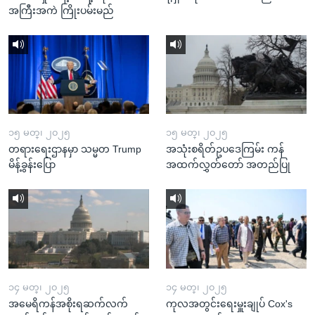
အကြီးအကဲ ကြိုးပမ်းမည်
၁၅ မတ္၊ ၂၀၂၅
၁၅ မတ္၊ ၂၀၂၅
တရားရေးဌာနမှာ သမ္မတ Trump
အသုံးစရိတ်ဥပဒေကြမ်း ကန်
မိန့်ခွန်းပြော
အထက်လွှတ်တော် အတည်ပြု
၁၄ မတ္၊ ၂၀၂၅
၁၄ မတ္၊ ၂၀၂၅
အမေရိကန်အစိုးရဆက်လက်
ကုလအတွင်းရေးမှူးချုပ် Cox's