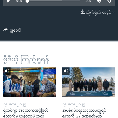
အ
0:00
1:26
သုတပဒေသာ အင်္ဂလိပ်စာ
ညွန်း
Learning English
တိုက်ရိုက် လင့်ခ်
စာမျက်နှာ
သို့
ဗွီအိုအေ လူမှုကွန်ယက်များ
ကျော်
မျှဝေပါ
ကြည့်
ရန်
ဘာသာစကားများ
ရှာဖွေ
ဗွီဒီယို ကြည့်ရှုရန်
ရန်
နေရာ
သို့
ကျော်
ရန်
၁၅ မတ္၊ ၂၀၂၅
၁၅ မတ္၊ ၂၀၂၅
ရိုဟင်ဂျာ အထောက်အပံ့ဖြတ်
အပစ်ရပ်ရေးသဘောမတူရင်
တောက်မှု ဟန့်တားဖို့ ကုလ
ရုရှားကို G7 ဒဏ်ခတ်မည်