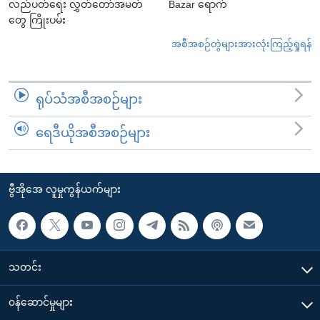
လည်ပတ်ရေး လွှတ်တော်အမတ်
Bazar ရောက်
တွေ ကြိုးပမ်း
အစီအစဉ်တွဲများအားလုံးကြည့်ရှုရန်
ရုပ်သံအစီအစဉ်များ
ရေဒီယိုအစီအစဉ်များ
ဗွီအိုအေ လူမှုကွန်ယက်များ
သတင်း
၀န်ဆောင်မှုများ