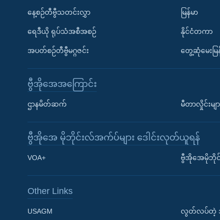
နေ့စဉ်တီဗွီသတင်းလွှာ
မြန်မာ
ရေဒီယို ရုပ်သံအစီအစဉ်
နိုင်ငံတကာ
အပတ်စဉ်တီဗွီမဂ္ဂဇင်း
တွေ့ဆုံမေးမြန
ဗွီအိုအေအကြောင်း
ဌာနမိတ်ဆက်
မီတာလှိုင်းမျာ
ဗွီအိုအေ မိုဘိုင်းလ်အက်ပ်များ ဒေါင်းလုတ်ယူရန်
Learning English
VOA+
ဗွီအိုအေမိုဘ
ဗွီအိုအေ လူမှုကွန်ယက်များ
Other Links
USAGM
လွတ်လပ်တဲ့