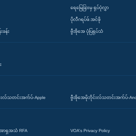
ရေမြေခြားမှ ရုပ်ပုံလွှာ
ပိုလီဂရပ်ဖ်.အင်ဖို
်းခန်း
ဗွီအိုအေ ပုံပြရုပ်သံ
း
ိုင်းလ်သတင်းအက်ပ်-Apple
ဗွီအိုအေမိုဘိုင်းလ်သတင်းအက်ပ်-An
 အာရှအသံ RFA
VOA's Privacy Policy