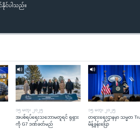
်နိုင်ပါသည်။
၁၅ မတ္၊ ၂၀၂၅
၁၅ မတ္၊ ၂၀၂၅
အပစ်ရပ်ရေးသဘောမတူရင် ရုရှား
တရားရေးဌာနမှာ သမ္မတ T
ကို G7 ဒဏ်ခတ်မည်
မိန့်ခွန်းပြော