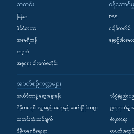
သတင်း
၀န်ဆောင်မှ
မြန်မာ
RSS
နိုင်ငံတကာ
ပေါ့ဒ်ကတ်စ်
အမေရိကန်
နေ့စဉ်အီးမေ
တရုတ်
အစ္စရေး-ပါလက်စတိုင်း
အပတ်စဉ်ကဏ္ဍများ
အယ်ဒီတာနဲ့ ဆွေးနွေးခန်း
သိပ္ပံနဲ့နည်း
ဒီမိုကရေစီ၊ လူ့အခွင့်အရေးနှင့် ခေတ်ပြိုင်ကမ္ဘာ
ဥတုရာသီနဲ့ 
သတင်းသုံးသပ်ချက်
စီးပွားရေး
ဒီမိုကရေစီရေးရာ
တပတ်အတွင်