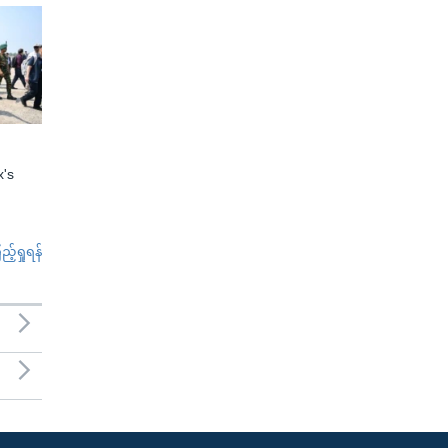
x's
်ရှုရန်