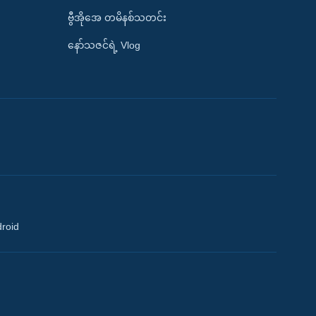
ဗွီအိုအေ တမိနစ်သတင်း
နော်သဇင်ရဲ့ Vlog
droid