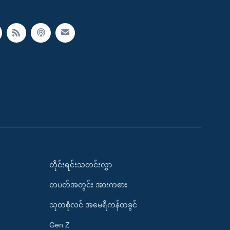
တိုင်းရင်းသတင်းလွှာ
တပတ်အတွင်း အားကစား
သုတစုံလင် အမေရိကန်တခွင်
Gen Z