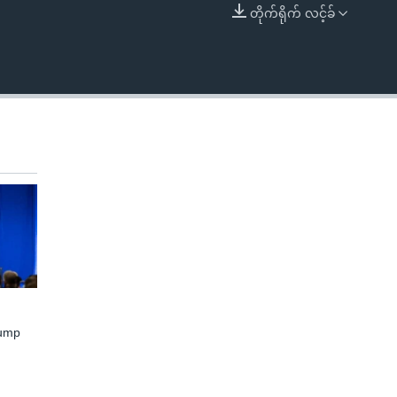
တိုက်ရိုက် လင့်ခ်
EMBED
rump