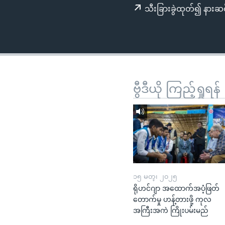
သုတပဒေသာ အင်္ဂလိပ်စာ
အ
သီးခြားခွဲထုတ်၍ နားဆင
ညွန်း
စာမျက်နှာ
သို့
ကျော်
ကြည့်
ရန်
ဗွီဒီယို ကြည့်ရှုရန်
ရှာဖွေ
ရန်
နေရာ
သို့
ကျော်
ရန်
၁၅ မတ္၊ ၂၀၂၅
ရိုဟင်ဂျာ အထောက်အပံ့ဖြတ်
တောက်မှု ဟန့်တားဖို့ ကုလ
အကြီးအကဲ ကြိုးပမ်းမည်