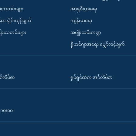
ားသတင်းများ
အာရှစီးပွားရေး
်မာ နှိုင်းယှဉ်ချက်
ကျန်းမာရေး
ပြားသတင်းများ
အမျိုးသမီးကဏ္ဍ
ရိုဟင်ဂျာအရေး မျှော်လင့်ချက်
်္ဂလိပ်စာ
ရုပ်ရှင်ထဲက အင်္ဂလိပ်စာ
၀-၁၀း၀၀