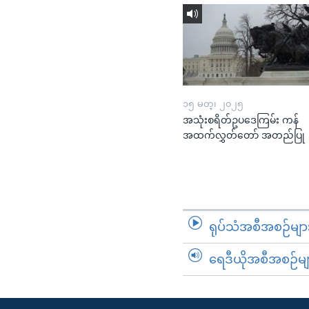
၁၅ မတ္၊ ၂၀၂၅
အသုံးစရိတ်ဥပဒေကြမ်း ကန်
အထက်လွှတ်တော် အတည်ပြု
ရုပ်သံအစီအစဉ်မျာ
ရေဒီယိုအစီအစဉ်မျ