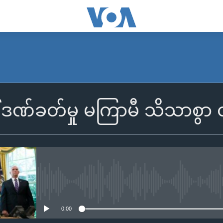
ဒဏ်ခတ်မှု မကြာမီ သိသာစွာ တို
No media source currently availa
0:00