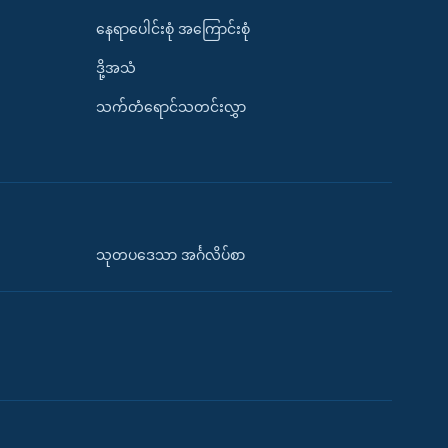
နေရာပေါင်းစုံ အကြောင်းစုံ
ဒို့အသံ
သက်တံရောင်သတင်းလွှာ
သုတပဒေသာ အင်္ဂလိပ်စာ