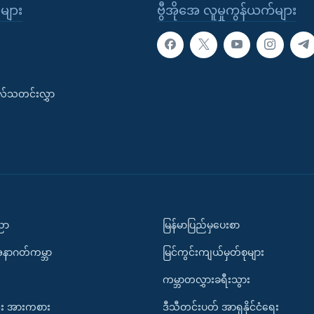
ုများ
ဗွီအိုအေ လူမှုကွန်ယက်များ
းလ်သတင်းလွှာ
ပညာ
မြန်မာပြည်မှပေးစာ
အနာဂတ်ကမ္ဘာ
မြင်ကွင်းကျယ်မှတ်စုများ
ကမ္ဘာတလွှားခရီးသွား
း အားကစား
ဒီသီတင်းပတ် အာရှနိုင်ငံရေး