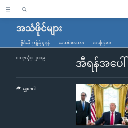
သုံး
ရ
ရှာဖွေ
လွယ်ကူ
မူလစာမျက်နှာ
အသံဖိုင်များ
ရ
စေ
မြန်မာ
လာ
ဗွီဒီယို ကြည့်ရှုရန်
သတင်းစာသား
အကြောင်း
သည့်
ဒ်
ကမ္ဘာ့သတင်းများ
Link
ဗွီဒီယို
နိုင်ငံတကာ
၁၁ ဇူလိုင္၊ ၂၀၁၉
အီရန်အပေါ် 
များ
သတင်းလွတ်လပ်ခွင့်
အမေရိကန်
ပင်မ
ရပ်ဝန်းတခု လမ်းတခု အလွန်
တရုတ်
အကြောင်းအရာ
အင်္ဂလိပ်စာလေ့လာမယ်
အစ္စရေး-ပါလက်စတိုင်း
မျှဝေပါ
သို့
အပတ်စဉ်ကဏ္ဍများ
အမေရိကန်သုံးအီဒီယံ
ကျော်
ကြည့်
ရေဒီယိုနှင့်ရုပ်သံ အချက်အလက်များ
မကြေးမုံရဲ့ အင်္ဂလိပ်စာ
ရေဒီယို
ရန်
ရေဒီယို/တီဗွီအစီအစဉ်
ရုပ်ရှင်ထဲက အင်္ဂလိပ်စာ
တီဗွီ
ပင်မ