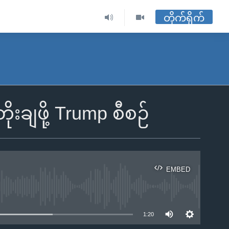
တိုက်ရိုက်
းချဖို့ Trump စီစဉ်
EMBED
ble
1:20