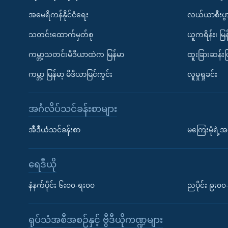
အမေရိကန်နိုင်ငံရေး
လယ်ယာစီးပွ
သတင်းထောက်မှတ်စု
ယူကရိန်း၊ မြန
ကမ္ဘာ့သတင်းမီဒီယာထဲက မြန်မာ
ထူးခြားဆန်း
ကမ္ဘာ့ မြန်မာ့ မီဒီယာမြင်ကွင်း
လူမှုရှုခင်း
အင်္ဂလိပ်သင်ခန်းစာများ
အီဒီယံသင်ခန်းစာ
မကြေးမုံရဲ့အင
ရေဒီယို
နံနက်ပိုင်း ၆း၀၀-ရး၀၀
ညပိုင်း ၉း၀
ရုပ်သံအစီအစဉ်နှင့် ဗွီဒီယိုကဏ္ဍများ