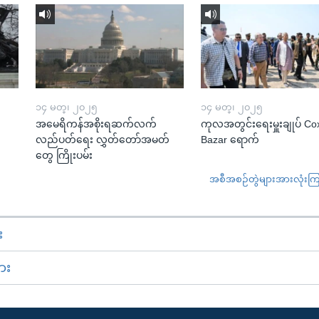
၁၄ မတ္၊ ၂၀၂၅
၁၄ မတ္၊ ၂၀၂၅
အမေရိကန်အစိုးရဆက်လက်
ကုလအတွင်းရေးမှူးချုပ် Co
လည်ပတ်ရေး လွှတ်တော်အမတ်
Bazar ရောက်
တွေ ကြိုးပမ်း
အစီအစဉ်တွဲများအားလုံးကြည့
း
ား