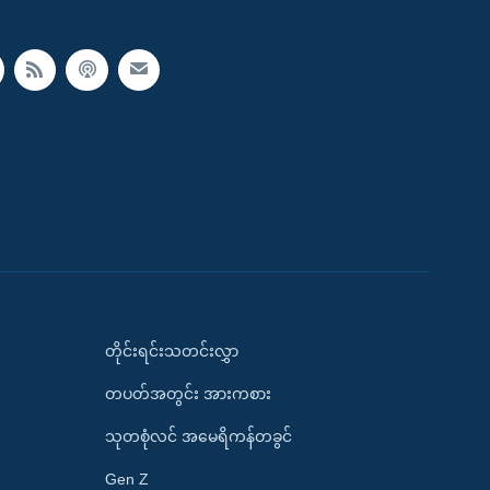
တိုင်းရင်းသတင်းလွှာ
တပတ်အတွင်း အားကစား
သုတစုံလင် အမေရိကန်တခွင်
Gen Z