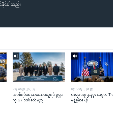
်နိုင်ပါသည်။
၁၅ မတ္၊ ၂၀၂၅
၁၅ မတ္၊ ၂၀၂၅
အပစ်ရပ်ရေးသဘောမတူရင် ရုရှား
တရားရေးဌာနမှာ သမ္မတ T
ကို G7 ဒဏ်ခတ်မည်
မိန့်ခွန်းပြော