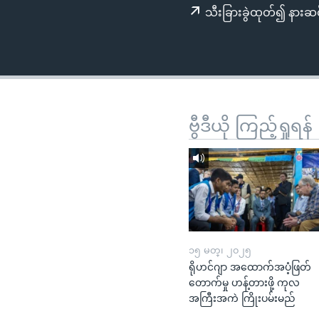
သုတပဒေသာ အင်္ဂလိပ်စာ
အ
သီးခြားခွဲထုတ်၍ နားဆင
ညွန်း
စာမျက်နှာ
သို့
ကျော်
ကြည့်
ရန်
ဗွီဒီယို ကြည့်ရှုရန်
ရှာဖွေ
ရန်
နေရာ
သို့
ကျော်
ရန်
၁၅ မတ္၊ ၂၀၂၅
ရိုဟင်ဂျာ အထောက်အပံ့ဖြတ်
တောက်မှု ဟန့်တားဖို့ ကုလ
အကြီးအကဲ ကြိုးပမ်းမည်