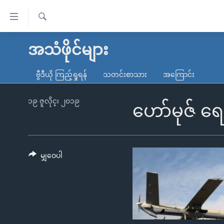
သုံး
ရ
ရှာဖွေ
လွယ်ကူ
မူလစာမျက်နှာ
အသံဖိုင်များ
ရ
စေ
မြန်မာ
လာ
ဗွီဒီယို ကြည့်ရှုရန်
သတင်းစာသား
အကြောင်း
သည့်
ဒ်
ကမ္ဘာ့သတင်းများ
Link
ဗွီဒီယို
နိုင်ငံတကာ
၁၉ ဇူလိုင္၊ ၂၀၁၉
ဟော်မုဇ် ရ
များ
သတင်းလွတ်လပ်ခွင့်
အမေရိကန်
ပင်မ
ရပ်ဝန်းတခု လမ်းတခု အလွန်
တရုတ်
အကြောင်းအရာ
အင်္ဂလိပ်စာလေ့လာမယ်
အစ္စရေး-ပါလက်စတိုင်း
မျှဝေပါ
သို့
အပတ်စဉ်ကဏ္ဍများ
အမေရိကန်သုံးအီဒီယံ
ကျော်
ကြည့်
ရေဒီယိုနှင့်ရုပ်သံ အချက်အလက်များ
မကြေးမုံရဲ့ အင်္ဂလိပ်စာ
ရေဒီယို
ရန်
ရေဒီယို/တီဗွီအစီအစဉ်
ရုပ်ရှင်ထဲက အင်္ဂလိပ်စာ
တီဗွီ
ပင်မ