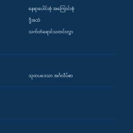
နေရာပေါင်းစုံ အကြောင်းစုံ
ဒို့အသံ
သက်တံရောင်သတင်းလွှာ
သုတပဒေသာ အင်္ဂလိပ်စာ