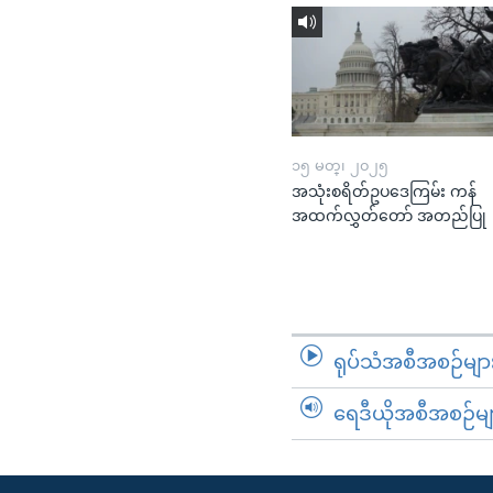
၁၅ မတ္၊ ၂၀၂၅
အသုံးစရိတ်ဥပဒေကြမ်း ကန်
အထက်လွှတ်တော် အတည်ပြု
ရုပ်သံအစီအစဉ်မျာ
ရေဒီယိုအစီအစဉ်မျ