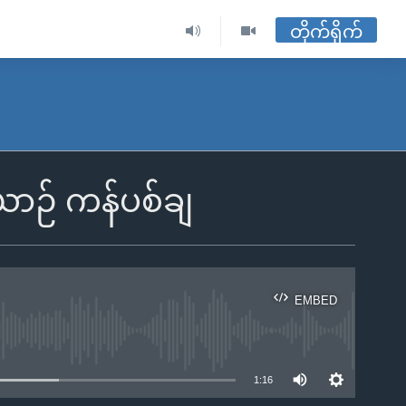
တိုက်ရိုက်
ယာဉ် ကန်ပစ်ချ
EMBED
ble
1:16