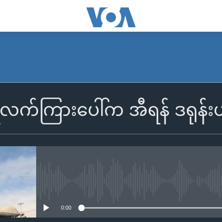
ေလက်ကြားပေါ်က အီရန် ဒရုန်း
No media source currently availa
0:00