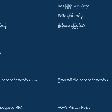
ရေမြေခြားမှ ရုပ်ပုံလွှာ
ပိုလီဂရပ်ဖ်.အင်ဖို
်းခန်း
ဗွီအိုအေ ပုံပြရုပ်သံ
း
ိုင်းလ်သတင်းအက်ပ်-Apple
ဗွီအိုအေမိုဘိုင်းလ်သတင်းအက်ပ်-An
 အာရှအသံ RFA
VOA's Privacy Policy