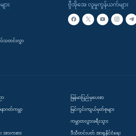
ုများ
ဗွီအိုအေ လူမှုကွန်ယက်များ
းလ်သတင်းလွှာ
ပညာ
မြန်မာပြည်မှပေးစာ
အနာဂတ်ကမ္ဘာ
မြင်ကွင်းကျယ်မှတ်စုများ
ကမ္ဘာတလွှားခရီးသွား
း အားကစား
ဒီသီတင်းပတ် အာရှနိုင်ငံရေး