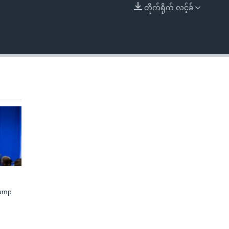
တိုက်ရိုက် လင့်ခ်
EMBED
rump