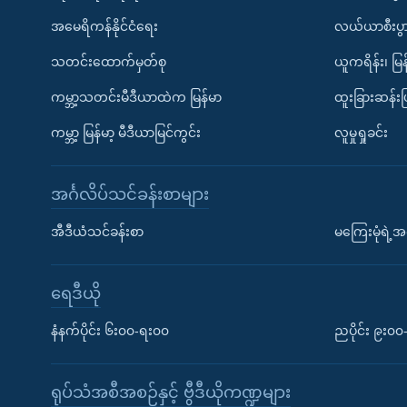
အမေရိကန်နိုင်ငံရေး
လယ်ယာစီးပွ
သတင်းထောက်မှတ်စု
ယူကရိန်း၊ မြန
ကမ္ဘာ့သတင်းမီဒီယာထဲက မြန်မာ
ထူးခြားဆန်း
ကမ္ဘာ့ မြန်မာ့ မီဒီယာမြင်ကွင်း
လူမှုရှုခင်း
အင်္ဂလိပ်သင်ခန်းစာများ
အီဒီယံသင်ခန်းစာ
မကြေးမုံရဲ့အင
ရေဒီယို
နံနက်ပိုင်း ၆း၀၀-ရး၀၀
ညပိုင်း ၉း၀
ရုပ်သံအစီအစဉ်နှင့် ဗွီဒီယိုကဏ္ဍများ