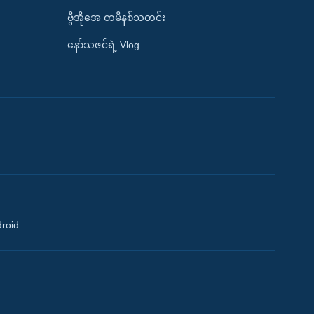
ဗွီအိုအေ တမိနစ်သတင်း
နော်သဇင်ရဲ့ Vlog
droid