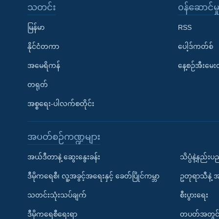
သတင်း
၀န်ဆောင်မှ
မြန်မာ
RSS
နိုင်ငံတကာ
ပေါ့ဒ်ကတ်စ်
အမေရိကန်
နေ့စဉ်အီးမေ
တရုတ်
အစ္စရေး-ပါလက်စတိုင်း
အပတ်စဉ်ကဏ္ဍများ
အယ်ဒီတာနဲ့ ဆွေးနွေးခန်း
သိပ္ပံနဲ့နည်း
ဒီမိုကရေစီ၊ လူ့အခွင့်အရေးနှင့် ခေတ်ပြိုင်ကမ္ဘာ
ဥတုရာသီနဲ့ 
သတင်းသုံးသပ်ချက်
စီးပွားရေး
ဒီမိုကရေစီရေးရာ
တပတ်အတွင်