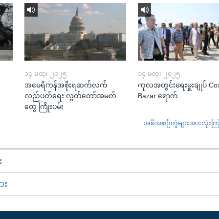
၁၄ မတ္၊ ၂၀၂၅
၁၄ မတ္၊ ၂၀၂၅
အမေရိကန်အစိုးရဆက်လက်
ကုလအတွင်းရေးမှူးချုပ် Co
လည်ပတ်ရေး လွှတ်တော်အမတ်
Bazar ရောက်
တွေ ကြိုးပမ်း
အစီအစဉ်တွဲများအားလုံးကြည့
း
ား