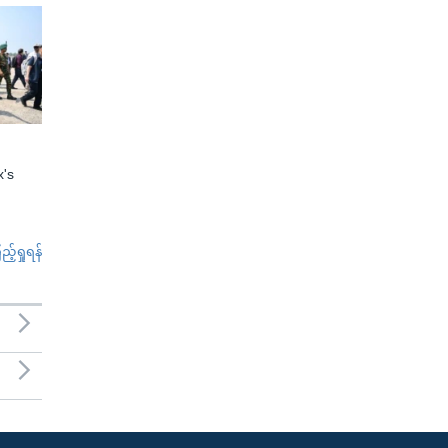
x's
်ရှုရန်