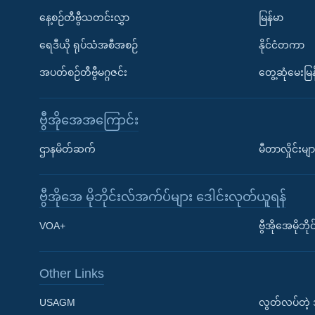
နေ့စဉ်တီဗွီသတင်းလွှာ
မြန်မာ
ရေဒီယို ရုပ်သံအစီအစဉ်
နိုင်ငံတကာ
အပတ်စဉ်တီဗွီမဂ္ဂဇင်း
တွေ့ဆုံမေးမြန
ဗွီအိုအေအကြောင်း
ဌာနမိတ်ဆက်
မီတာလှိုင်းမျာ
ဗွီအိုအေ မိုဘိုင်းလ်အက်ပ်များ ဒေါင်းလုတ်ယူရန်
Learning English
VOA+
ဗွီအိုအေမိုဘ
ဗွီအိုအေ လူမှုကွန်ယက်များ
Other Links
USAGM
လွတ်လပ်တဲ့