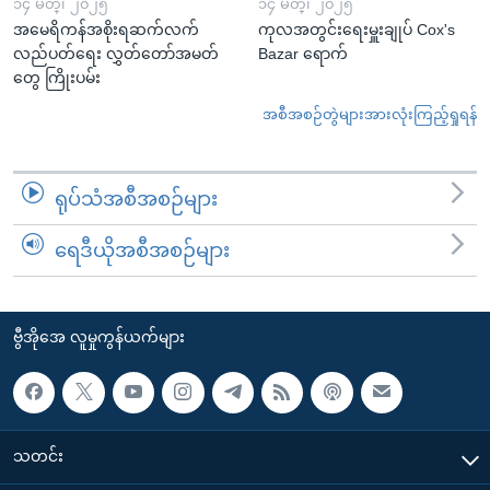
၁၄ မတ္၊ ၂၀၂၅
၁၄ မတ္၊ ၂၀၂၅
အမေရိကန်အစိုးရဆက်လက်
ကုလအတွင်းရေးမှူးချုပ် Cox's
လည်ပတ်ရေး လွှတ်တော်အမတ်
Bazar ရောက်
တွေ ကြိုးပမ်း
အစီအစဉ်တွဲများအားလုံးကြည့်ရှုရန်
ရုပ်သံအစီအစဉ်များ
ရေဒီယိုအစီအစဉ်များ
ဗွီအိုအေ လူမှုကွန်ယက်များ
သတင်း