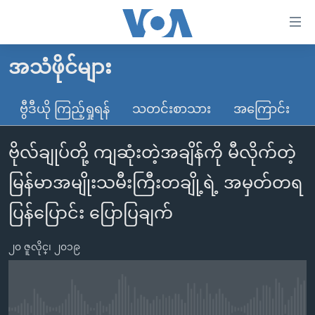
သုံး
ရ
လွယ်ကူ
အသံဖိုင်များ
မူလစာမျက်နှာ
စေ
မြန်မာ
ဗွီဒီယို ကြည့်ရှုရန်
သတင်းစာသား
အကြောင်း
သည့်
ကမ္ဘာ့သတင်းများ
Link
ဗိုလ်ချုပ်တို့ ကျဆုံးတဲ့အချိန်ကို မီလိုက်တဲ့
ဗွီဒီယို
နိုင်ငံတကာ
များ
သတင်းလွတ်လပ်ခွင့်
အမေရိကန်
မြန်မာအမျိုးသမီးကြီးတချို့ရဲ့ အမှတ်တရ
ပင်မ
ရပ်ဝန်းတခု လမ်းတခု အလွန်
တရုတ်
အကြောင်းအရာ
ပြန်ပြောင်း ပြောပြချက်
သို့
အင်္ဂလိပ်စာလေ့လာမယ်
အစ္စရေး-ပါလက်စတိုင်း
ကျော်
၂၀ ဇူလိုင္၊ ၂၀၁၉
အပတ်စဉ်ကဏ္ဍများ
အမေရိကန်သုံးအီဒီယံ
ကြည့်
ရေဒီယိုနှင့်ရုပ်သံ အချက်အလက်များ
မကြေးမုံရဲ့ အင်္ဂလိပ်စာ
ရေဒီယို
ရန်
ပင်မ
ရေဒီယို/တီဗွီအစီအစဉ်
ရုပ်ရှင်ထဲက အင်္ဂလိပ်စာ
တီဗွီ