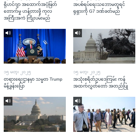
ရိုဟင်ဂျာ အထောက်အပံ့ဖြတ်
အပစ်ရပ်ရေးသဘောမတူရင်
တောက်မှု ဟန့်တားဖို့ ကုလ
ရုရှားကို G7 ဒဏ်ခတ်မည်
အကြီးအကဲ ကြိုးပမ်းမည်
၁၅ မတ္၊ ၂၀၂၅
၁၅ မတ္၊ ၂၀၂၅
တရားရေးဌာနမှာ သမ္မတ Trump
အသုံးစရိတ်ဥပဒေကြမ်း ကန်
မိန့်ခွန်းပြော
အထက်လွှတ်တော် အတည်ပြု