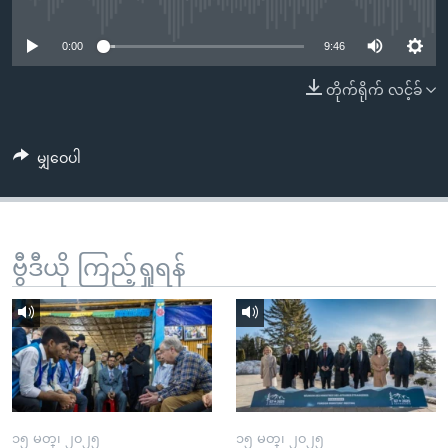
No media source currently available
အ
သုတပဒေသာ အင်္ဂလိပ်စာ
ညွန်း
Learning English
0:00
9:46
စာမျက်နှာ
သို့
ဗွီအိုအေ လူမှုကွန်ယက်များ
တိုက်ရိုက် လင့်ခ်
ကျော်
ကြည့်
မျှဝေပါ
ရန်
ဘာသာစကားများ
ရှာဖွေ
ရန်
နေရာ
ဗွီဒီယို ကြည့်ရှုရန်
သို့
ကျော်
ရန်
၁၅ မတ္၊ ၂၀၂၅
၁၅ မတ္၊ ၂၀၂၅