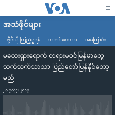
သုံး
ရ
လွယ်ကူ
အသံဖိုင်များ
မူလစာမျက်နှာ
စေ
မြန်မာ
ဗွီဒီယို ကြည့်ရှုရန်
သတင်းစာသား
အကြောင်း
သည့်
ကမ္ဘာ့သတင်းများ
Link
မလေးရှားရောက် တရားမဝင်မြန်မာတွေ
ဗွီဒီယို
နိုင်ငံတကာ
များ
သတင်းလွတ်လပ်ခွင့်
အမေရိကန်
သက်သက်သာသာ ပြည်တော်ပြန်နိုင်တော့
ပင်မ
ရပ်ဝန်းတခု လမ်းတခု အလွန်
တရုတ်
အကြောင်းအရာ
မည်
သို့
အင်္ဂလိပ်စာလေ့လာမယ်
အစ္စရေး-ပါလက်စတိုင်း
ကျော်
၂၀ ဇူလိုင္၊ ၂၀၁၉
အပတ်စဉ်ကဏ္ဍများ
အမေရိကန်သုံးအီဒီယံ
ကြည့်
ရေဒီယိုနှင့်ရုပ်သံ အချက်အလက်များ
မကြေးမုံရဲ့ အင်္ဂလိပ်စာ
ရေဒီယို
ရန်
ပင်မ
ရေဒီယို/တီဗွီအစီအစဉ်
ရုပ်ရှင်ထဲက အင်္ဂလိပ်စာ
တီဗွီ