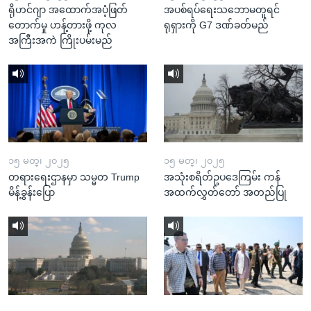
ရိုဟင်ဂျာ အထောက်အပံ့ဖြတ်
အပစ်ရပ်ရေးသဘောမတူရင်
တောက်မှု ဟန့်တားဖို့ ကုလ
ရုရှားကို G7 ဒဏ်ခတ်မည်
အကြီးအကဲ ကြိုးပမ်းမည်
၁၅ မတ္၊ ၂၀၂၅
၁၅ မတ္၊ ၂၀၂၅
တရားရေးဌာနမှာ သမ္မတ Trump
အသုံးစရိတ်ဥပဒေကြမ်း ကန်
မိန့်ခွန်းပြော
အထက်လွှတ်တော် အတည်ပြု