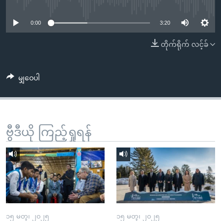
No media source currently available
အ
သုတပဒေသာ အင်္ဂလိပ်စာ
ညွန်း
Learning English
0:00
3:20
စာမျက်နှာ
သို့
ဗွီအိုအေ လူမှုကွန်ယက်များ
တိုက်ရိုက် လင့်ခ်
ကျော်
ကြည့်
မျှဝေပါ
ရန်
ဘာသာစကားများ
ရှာဖွေ
ရန်
နေရာ
ဗွီဒီယို ကြည့်ရှုရန်
သို့
ကျော်
ရန်
၁၅ မတ္၊ ၂၀၂၅
၁၅ မတ္၊ ၂၀၂၅