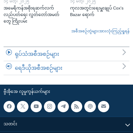
၁၄ မတ္၊ ၂၀၂၅
၁၄ မတ္၊ ၂၀၂၅
အမေရိကန်အစိုးရဆက်လက်
ကုလအတွင်းရေးမှူးချုပ် Cox's
လည်ပတ်ရေး လွှတ်တော်အမတ်
Bazar ရောက်
တွေ ကြိုးပမ်း
အစီအစဉ်တွဲများအားလုံးကြည့်ရှုရန်
ရုပ်သံအစီအစဉ်များ
ရေဒီယိုအစီအစဉ်များ
ဗွီအိုအေ လူမှုကွန်ယက်များ
သတင်း