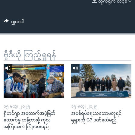
တိုက်ရိုက် လင့်ခ်
အ
သုတပဒေသာ အင်္ဂလိပ်စာ
ညွန်း
Learning English
စာမျက်နှာ
မျှဝေပါ
သို့
ဗွီအိုအေ လူမှုကွန်ယက်များ
ကျော်
ကြည့်
ရန်
ဗွီဒီယို ကြည့်ရှုရန်
ဘာသာစကားများ
ရှာဖွေ
ရန်
နေရာ
သို့
ကျော်
ရန်
၁၅ မတ္၊ ၂၀၂၅
၁၅ မတ္၊ ၂၀၂၅
ရိုဟင်ဂျာ အထောက်အပံ့ဖြတ်
အပစ်ရပ်ရေးသဘောမတူရင်
တောက်မှု ဟန့်တားဖို့ ကုလ
ရုရှားကို G7 ဒဏ်ခတ်မည်
အကြီးအကဲ ကြိုးပမ်းမည်