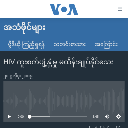
သုံး
ရ
လွယ်ကူ
အသံဖိုင်များ
မူလစာမျက်နှာ
စေ
မြန်မာ
ဗွီဒီယို ကြည့်ရှုရန်
သတင်းစာသား
အကြောင်း
သည့်
ကမ္ဘာ့သတင်းများ
Link
HIV ကူးစက်ပျံ့နှံ့မှု မထိန်းချုပ်နိုင်သေး
ဗွီဒီယို
နိုင်ငံတကာ
များ
သတင်းလွတ်လပ်ခွင့်
အမေရိကန်
ပင်မ
၂၁ ဇူလိုင္၊ ၂၀၁၉
ရပ်ဝန်းတခု လမ်းတခု အလွန်
တရုတ်
အကြောင်းအရာ
သို့
အင်္ဂလိပ်စာလေ့လာမယ်
အစ္စရေး-ပါလက်စတိုင်း
ကျော်
အပတ်စဉ်ကဏ္ဍများ
အမေရိကန်သုံးအီဒီယံ
No media source currently available
ကြည့်
ရေဒီယိုနှင့်ရုပ်သံ အချက်အလက်များ
မကြေးမုံရဲ့ အင်္ဂလိပ်စာ
ရေဒီယို
ရန်
0:00
3:45
ပင်မ
ရေဒီယို/တီဗွီအစီအစဉ်
ရုပ်ရှင်ထဲက အင်္ဂလိပ်စာ
တီဗွီ