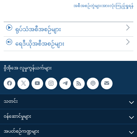
အစီအစဉ်တွဲများအားလုံးကြည့်ရှုရန်
ရုပ်သံအစီအစဉ်များ
ရေဒီယိုအစီအစဉ်များ
ဗွီအိုအေ လူမှုကွန်ယက်များ
သတင်း
၀န်ဆောင်မှုများ
အပတ်စဉ်ကဏ္ဍများ