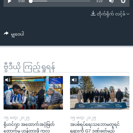
အ
0:00
3:23
သုတပဒေသာ အင်္ဂလိပ်စာ
ညွန်း
Learning English
တိုက်ရိုက် လင့်ခ်
စာမျက်နှာ
သို့
ဗွီအိုအေ လူမှုကွန်ယက်များ
ကျော်
မျှဝေပါ
ကြည့်
ရန်
ဘာသာစကားများ
ရှာဖွေ
ဗွီဒီယို ကြည့်ရှုရန်
ရန်
နေရာ
သို့
ကျော်
ရန်
၁၅ မတ္၊ ၂၀၂၅
၁၅ မတ္၊ ၂၀၂၅
ရိုဟင်ဂျာ အထောက်အပံ့ဖြတ်
အပစ်ရပ်ရေးသဘောမတူရင်
တောက်မှု ဟန့်တားဖို့ ကုလ
ရုရှားကို G7 ဒဏ်ခတ်မည်