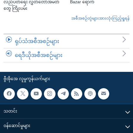
လည်ပတ်ရေး လွှတ်တော်အမတ်
Bazar ရောက်
တွေ ကြိုးပမ်း
အစီအစဉ်တွဲများအားလုံးကြည့်ရှုရန်
ရုပ်သံအစီအစဉ်များ
ရေဒီယိုအစီအစဉ်များ
ဗွီအိုအေ လူမှုကွန်ယက်များ
သတင်း
၀န်ဆောင်မှုများ