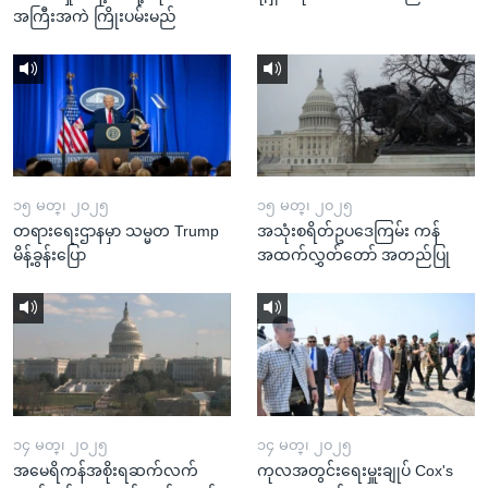
အကြီးအကဲ ကြိုးပမ်းမည်
၁၅ မတ္၊ ၂၀၂၅
၁၅ မတ္၊ ၂၀၂၅
တရားရေးဌာနမှာ သမ္မတ Trump
အသုံးစရိတ်ဥပဒေကြမ်း ကန်
မိန့်ခွန်းပြော
အထက်လွှတ်တော် အတည်ပြု
၁၄ မတ္၊ ၂၀၂၅
၁၄ မတ္၊ ၂၀၂၅
အမေရိကန်အစိုးရဆက်လက်
ကုလအတွင်းရေးမှူးချုပ် Cox's