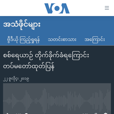
သုံး
ရ
လွယ်ကူ
အသံဖိုင်များ
မူလစာမျက်နှာ
စေ
မြန်မာ
ဗွီဒီယို ကြည့်ရှုရန်
သတင်းစာသား
အကြောင်း
သည့်
ကမ္ဘာ့သတင်းများ
Link
စစ်ရေယာဉ် တိုက်ခိုက်ခံရကြောင်း
ဗွီဒီယို
နိုင်ငံတကာ
များ
သတင်းလွတ်လပ်ခွင့်
အမေရိကန်
တပ်မတော်ထုတ်ပြန်
ပင်မ
ရပ်ဝန်းတခု လမ်းတခု အလွန်
တရုတ်
အကြောင်းအရာ
၂၂ ဇူလိုင္၊ ၂၀၁၉
သို့
အင်္ဂလိပ်စာလေ့လာမယ်
အစ္စရေး-ပါလက်စတိုင်း
ကျော်
အပတ်စဉ်ကဏ္ဍများ
အမေရိကန်သုံးအီဒီယံ
ကြည့်
ရေဒီယိုနှင့်ရုပ်သံ အချက်အလက်များ
မကြေးမုံရဲ့ အင်္ဂလိပ်စာ
ရေဒီယို
ရန်
No media source currently available
ပင်မ
ရေဒီယို/တီဗွီအစီအစဉ်
ရုပ်ရှင်ထဲက အင်္ဂလိပ်စာ
တီဗွီ