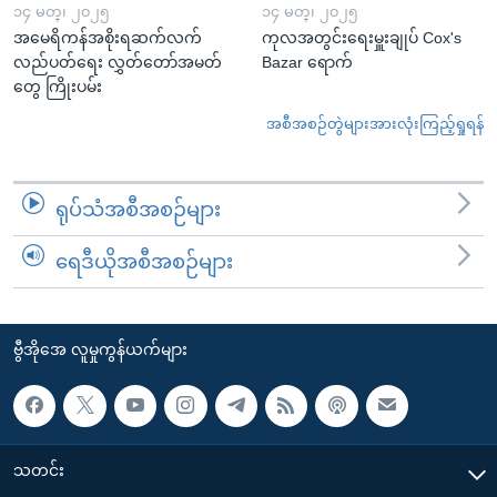
၁၄ မတ္၊ ၂၀၂၅
၁၄ မတ္၊ ၂၀၂၅
အမေရိကန်အစိုးရဆက်လက်
ကုလအတွင်းရေးမှူးချုပ် Cox's
လည်ပတ်ရေး လွှတ်တော်အမတ်
Bazar ရောက်
တွေ ကြိုးပမ်း
အစီအစဉ်တွဲများအားလုံးကြည့်ရှုရန်
ရုပ်သံအစီအစဉ်များ
ရေဒီယိုအစီအစဉ်များ
ဗွီအိုအေ လူမှုကွန်ယက်များ
သတင်း