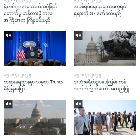
ရိုဟင်ဂျာ အထောက်အပံ့ဖြတ်
အပစ်ရပ်ရေးသဘောမတူရင်
တောက်မှု ဟန့်တားဖို့ ကုလ
ရုရှားကို G7 ဒဏ်ခတ်မည်
အကြီးအကဲ ကြိုးပမ်းမည်
၁၅ မတ္၊ ၂၀၂၅
၁၅ မတ္၊ ၂၀၂၅
တရားရေးဌာနမှာ သမ္မတ Trump
အသုံးစရိတ်ဥပဒေကြမ်း ကန်
မိန့်ခွန်းပြော
အထက်လွှတ်တော် အတည်ပြု