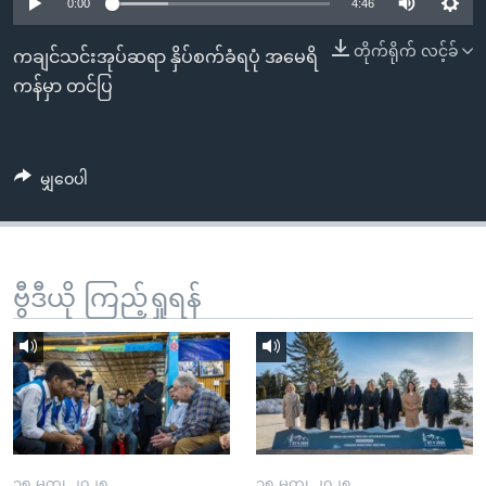
အ
0:00
4:46
သုတပဒေသာ အင်္ဂလိပ်စာ
ညွန်း
Learning English
တိုက်ရိုက် လင့်ခ်
ကချင်သင်းအုပ်ဆရာ နှိပ်စက်ခံရပုံ အမေရိ
စာမျက်နှာ
ကန်မှာ တင်ပြ
သို့
ဗွီအိုအေ လူမှုကွန်ယက်များ
ကျော်
ကြည့်
မျှဝေပါ
ရန်
ဘာသာစကားများ
ရှာဖွေ
ရန်
နေရာ
ဗွီဒီယို ကြည့်ရှုရန်
သို့
ကျော်
ရန်
၁၅ မတ္၊ ၂၀၂၅
၁၅ မတ္၊ ၂၀၂၅