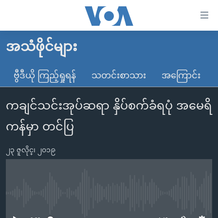
သုံး
ရ
လွယ်ကူ
အသံဖိုင်များ
မူလစာမျက်နှာ
စေ
မြန်မာ
ဗွီဒီယို ကြည့်ရှုရန်
သတင်းစာသား
အကြောင်း
သည့်
ကမ္ဘာ့သတင်းများ
Link
ကချင်သင်းအုပ်ဆရာ နှိပ်စက်ခံရပုံ အမေရိ
ဗွီဒီယို
နိုင်ငံတကာ
များ
သတင်းလွတ်လပ်ခွင့်
အမေရိကန်
ကန်မှာ တင်ပြ
ပင်မ
ရပ်ဝန်းတခု လမ်းတခု အလွန်
တရုတ်
အကြောင်းအရာ
၂၃ ဇူလိုင္၊ ၂၀၁၉
သို့
အင်္ဂလိပ်စာလေ့လာမယ်
အစ္စရေး-ပါလက်စတိုင်း
ကျော်
အပတ်စဉ်ကဏ္ဍများ
အမေရိကန်သုံးအီဒီယံ
ကြည့်
ရေဒီယိုနှင့်ရုပ်သံ အချက်အလက်များ
မကြေးမုံရဲ့ အင်္ဂလိပ်စာ
ရေဒီယို
ရန်
No media source currently available
ပင်မ
ရေဒီယို/တီဗွီအစီအစဉ်
ရုပ်ရှင်ထဲက အင်္ဂလိပ်စာ
တီဗွီ