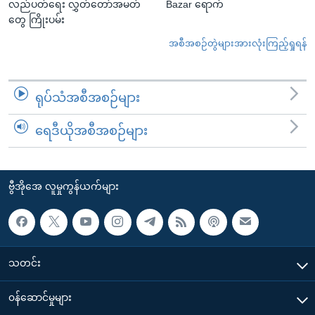
လည်ပတ်ရေး လွှတ်တော်အမတ်
Bazar ရောက်
တွေ ကြိုးပမ်း
အစီအစဉ်တွဲများအားလုံးကြည့်ရှုရန်
ရုပ်သံအစီအစဉ်များ
ရေဒီယိုအစီအစဉ်များ
ဗွီအိုအေ လူမှုကွန်ယက်များ
သတင်း
၀န်ဆောင်မှုများ