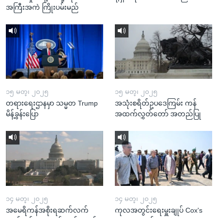
အကြီးအကဲ ကြိုးပမ်းမည်
၁၅ မတ္၊ ၂၀၂၅
၁၅ မတ္၊ ၂၀၂၅
တရားရေးဌာနမှာ သမ္မတ Trump
အသုံးစရိတ်ဥပဒေကြမ်း ကန်
မိန့်ခွန်းပြော
အထက်လွှတ်တော် အတည်ပြု
၁၄ မတ္၊ ၂၀၂၅
၁၄ မတ္၊ ၂၀၂၅
အမေရိကန်အစိုးရဆက်လက်
ကုလအတွင်းရေးမှူးချုပ် Cox's