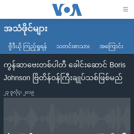
သုံး
ရ
လွယ်ကူ
အသံဖိုင်များ
မူလစာမျက်နှာ
စေ
မြန်မာ
ဗွီဒီယို ကြည့်ရှုရန်
သတင်းစာသား
အကြောင်း
သည့်
ကမ္ဘာ့သတင်းများ
Link
ကွန်ဆာဗေးတစ်ပါတီ ခေါင်းဆောင် Boris
ဗွီဒီယို
နိုင်ငံတကာ
များ
သတင်းလွတ်လပ်ခွင့်
အမေရိကန်
Johnson ဗြိတိန်ဝန်ကြီးချုပ်သစ်ဖြစ်မည်
ပင်မ
ရပ်ဝန်းတခု လမ်းတခု အလွန်
တရုတ်
အကြောင်းအရာ
၂၃ ဇူလိုင္၊ ၂၀၁၉
သို့
အင်္ဂလိပ်စာလေ့လာမယ်
အစ္စရေး-ပါလက်စတိုင်း
ကျော်
အပတ်စဉ်ကဏ္ဍများ
အမေရိကန်သုံးအီဒီယံ
ကြည့်
ရေဒီယိုနှင့်ရုပ်သံ အချက်အလက်များ
မကြေးမုံရဲ့ အင်္ဂလိပ်စာ
ရေဒီယို
ရန်
No media source currently available
ပင်မ
ရေဒီယို/တီဗွီအစီအစဉ်
ရုပ်ရှင်ထဲက အင်္ဂလိပ်စာ
တီဗွီ