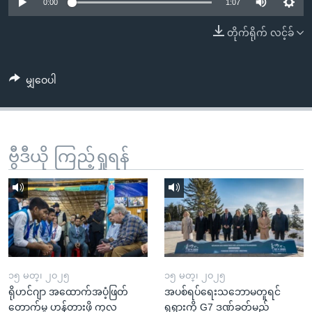
အ
0:00
1:07
သုတပဒေသာ အင်္ဂလိပ်စာ
ညွန်း
Learning English
တိုက်ရိုက် လင့်ခ်
စာမျက်နှာ
သို့
ဗွီအိုအေ လူမှုကွန်ယက်များ
ကျော်
မျှဝေပါ
ကြည့်
ရန်
ဘာသာစကားများ
ရှာဖွေ
ဗွီဒီယို ကြည့်ရှုရန်
ရန်
နေရာ
သို့
ကျော်
ရန်
၁၅ မတ္၊ ၂၀၂၅
၁၅ မတ္၊ ၂၀၂၅
ရိုဟင်ဂျာ အထောက်အပံ့ဖြတ်
အပစ်ရပ်ရေးသဘောမတူရင်
တောက်မှု ဟန့်တားဖို့ ကုလ
ရုရှားကို G7 ဒဏ်ခတ်မည်