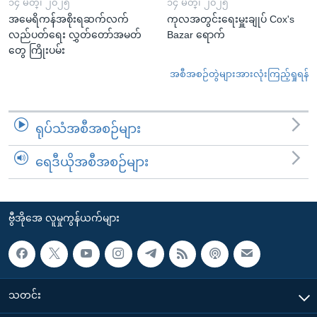
၁၄ မတ္၊ ၂၀၂၅
၁၄ မတ္၊ ၂၀၂၅
အမေရိကန်အစိုးရဆက်လက်
ကုလအတွင်းရေးမှူးချုပ် Cox's
လည်ပတ်ရေး လွှတ်တော်အမတ်
Bazar ရောက်
တွေ ကြိုးပမ်း
အစီအစဉ်တွဲများအားလုံးကြည့်ရှုရန်
ရုပ်သံအစီအစဉ်များ
ရေဒီယိုအစီအစဉ်များ
ဗွီအိုအေ လူမှုကွန်ယက်များ
သတင်း