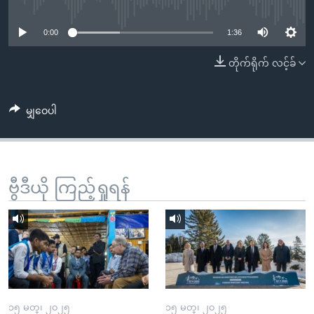
No media source currently available
အ
သုတပဒေသာ အင်္ဂလိပ်စာ
ညွန်း
Learning English
0:00
1:36
စာမျက်နှာ
သို့
ဗွီအိုအေ လူမှုကွန်ယက်များ
တိုက်ရိုက် လင့်ခ်
ကျော်
ကြည့်
မျှဝေပါ
ရန်
ဘာသာစကားများ
ရှာဖွေ
ရန်
နေရာ
ဗွီဒီယို ကြည့်ရှုရန်
သို့
ကျော်
ရန်
၁၅ မတ္၊ ၂၀၂၅
၁၅ မတ္၊ ၂၀၂၅