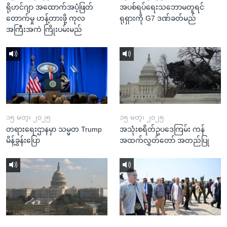
ရိုဟင်ဂျာ အထောက်အပံ့ဖြတ်
အပစ်ရပ်ရေးသဘောမတူရင်
တောက်မှု ဟန့်တားဖို့ ကုလ
ရုရှားကို G7 ဒဏ်ခတ်မည်
အကြီးအကဲ ကြိုးပမ်းမည်
၁၅ မတ္၊ ၂၀၂၅
၁၅ မတ္၊ ၂၀၂၅
တရားရေးဌာနမှာ သမ္မတ Trump
အသုံးစရိတ်ဥပဒေကြမ်း ကန်
မိန့်ခွန်းပြော
အထက်လွှတ်တော် အတည်ပြု