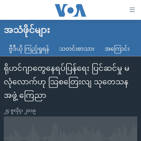
သုံး
ရ
လွယ်ကူ
အသံဖိုင်များ
မူလစာမျက်နှာ
စေ
မြန်မာ
ဗွီဒီယို ကြည့်ရှုရန်
သတင်းစာသား
အကြောင်း
သည့်
ကမ္ဘာ့သတင်းများ
Link
ရိုဟင်ဂျာတွေနေရပ်ပြန်ရေး ပြင်ဆင်မှု မ
ဗွီဒီယို
နိုင်ငံတကာ
များ
သတင်းလွတ်လပ်ခွင့်
အမေရိကန်
လုံလောက်ဟု သြစတြေးလျ သုတေသန
ပင်မ
ရပ်ဝန်းတခု လမ်းတခု အလွန်
တရုတ်
အကြောင်းအရာ
အဖွဲ့ ကြေညာ
သို့
အင်္ဂလိပ်စာလေ့လာမယ်
အစ္စရေး-ပါလက်စတိုင်း
ကျော်
၂၄ ဇူလိုင္၊ ၂၀၁၉
အပတ်စဉ်ကဏ္ဍများ
အမေရိကန်သုံးအီဒီယံ
ကြည့်
ရေဒီယိုနှင့်ရုပ်သံ အချက်အလက်များ
မကြေးမုံရဲ့ အင်္ဂလိပ်စာ
ရေဒီယို
ရန်
ပင်မ
ရေဒီယို/တီဗွီအစီအစဉ်
ရုပ်ရှင်ထဲက အင်္ဂလိပ်စာ
တီဗွီ