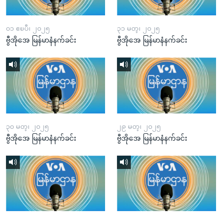
၀၁ ဧၿပီ၊ ၂၀၂၅
၃၁ မတ္၊ ၂၀၂၅
ဗွီအိုအေ မြန်မာနံနက်ခင်း
ဗွီအိုအေ မြန်မာနံနက်ခင်း
၃၀ မတ္၊ ၂၀၂၅
၂၉ မတ္၊ ၂၀၂၅
ဗွီအိုအေ မြန်မာနံနက်ခင်း
ဗွီအိုအေ မြန်မာနံနက်ခင်း