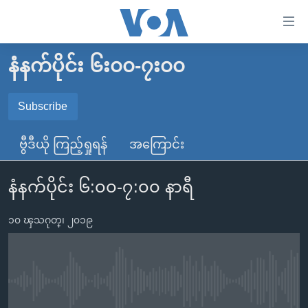
သုံး
ရ
လွယ်ကူ
နံနက်ပိုင်း ၆း၀၀-၇း၀၀
မူလစာမျက်နှာ
စေ
မြန်မာ
Subscribe
သည့်
SUBSCRIBE
ကမ္ဘာ့သတင်းများ
Link
ဗွီဒီယို ကြည့်ရှုရန်
အကြောင်း
ဗွီဒီယို
နိုင်ငံတကာ
များ
Spotify
သတင်းလွတ်လပ်ခွင့်
အမေရိကန်
ပင်မ
နံနက်ပိုင်း ၆:၀၀-၇:၀၀ နာရီ
ရပ်ဝန်းတခု လမ်းတခု အလွန်
တရုတ်
အကြောင်းအရာ
ရယူရန်
သို့
၁၀ ၾသဂုတ္၊ ၂၀၁၉
အင်္ဂလိပ်စာလေ့လာမယ်
အစ္စရေး-ပါလက်စတိုင်း
ကျော်
အပတ်စဉ်ကဏ္ဍများ
အမေရိကန်သုံးအီဒီယံ
ကြည့်
ရေဒီယိုနှင့်ရုပ်သံ အချက်အလက်များ
မကြေးမုံရဲ့ အင်္ဂလိပ်စာ
ရေဒီယို
ရန်
No media source currently available
ပင်မ
ရေဒီယို/တီဗွီအစီအစဉ်
ရုပ်ရှင်ထဲက အင်္ဂလိပ်စာ
တီဗွီ