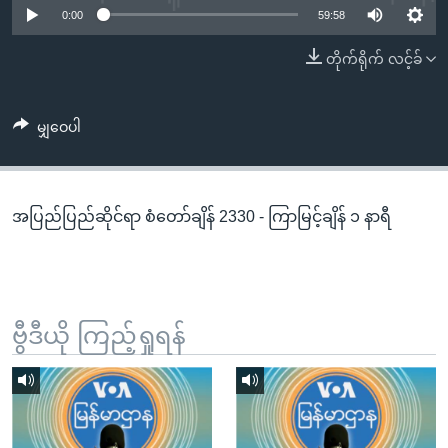
အ
0:00
59:58
သုတပဒေသာ အင်္ဂလိပ်စာ
ညွန်း
Learning English
တိုက်ရိုက် လင့်ခ်
စာမျက်နှာ
သို့
ဗွီအိုအေ လူမှုကွန်ယက်များ
ကျော်
မျှဝေပါ
ကြည့်
ရန်
ဘာသာစကားများ
ရှာဖွေ
အပြည်ပြည်ဆိုင်ရာ စံတော်ချိန် 2330 - ကြာမြင့်ချိန် ၁ နာရီ
ရန်
နေရာ
သို့
ကျော်
ရန်
ဗွီဒီယို ကြည့်ရှုရန်